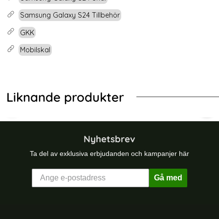
Samsung Galaxy S24 Tillbehör
GKK
Mobilskal
Liknande produkter
-32%
brid Kickstand Svart/Orange
ng Galaxy A26 5G Skal Magic Shield Svart
GKK Samsung Galaxy S26 Ultra Skal
GKK
Nyhetsbrev
Ta del av exklusiva erbjudanden och kampanjer här
Gå med
Sidfot Blandad info och länkar