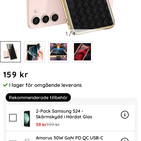
1
/
4
Handla denna produkt GKK Galaxy S24 Skal Härdat Glas Elec
pris
159 kr
I lager för omgående leverans
Tillgänglighet:
Rekommenderade tillbehör
2-Pack Samsung S24 -
Skärmskydd i Härdat Glas
Info
mer in
rea pris
tidigare pris
59 kr
199 kr
Amorus 30W GaN PD QC USB-C