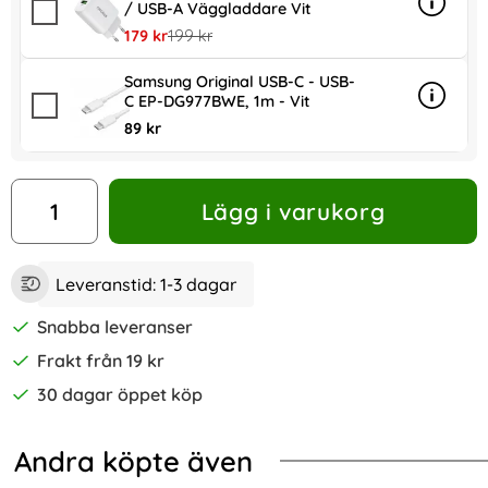
/ USB-A Väggladdare Vit
Info
mer in
rea pris
tidigare pris
179 kr
199 kr
Samsung Original USB-C - USB-
C EP-DG977BWE, 1m - Vit
Info
mer in
89 kr
antal
Lägg i varukorg
Leveranstid:
1-3 dagar
Snabba leveranser
Frakt från 19 kr
30 dagar öppet köp
Andra köpte även