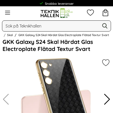
Snabba leveranser
Frakt från 19 kr
Meny
Mina favorit
Sök
Ge
Sök på Teknikhallen
24
Skal
GKK Galaxy S24 Skal Härdat Glas Electroplate Flätad Textur Svart
Hoppa
GKK Galaxy S24 Skal Härdat Glas
över
Electroplate Flätad Textur Svart
Bilder
Mark