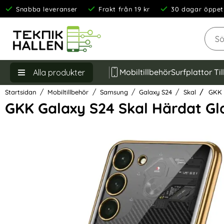
Snabba leveranser
Frakt från 19 kr
30 dagar öppet
Sök
Mobiltillbehör
Surfplattor Ti
Alla produkter
Startsidan
Mobiltillbehör
Samsung
Galaxy S24
Skal
GKK G
GKK Galaxy S24 Skal Härdat Gla
Hoppa
över
Bilder