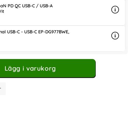
aN PD QC USB-C / USB-A
it
Info
mer info
ris
nal USB-C - USB-C EP-DG977BWE,
Info
mer info 
Lägg i varukorg
r