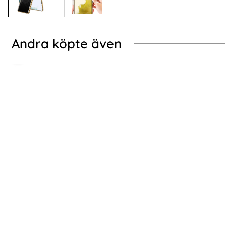
Andra köpte även
-47%
Galaxy S24 Skal Härdat Glas Electroplate Fyra Streck
ENKAY iPhone 14 Pr
ENKAY iPhone 14 Pro Skärmskydd
iPhone 16 
Heltäckande Härdat Glas
Art. nr 229910
Art. nr 211794