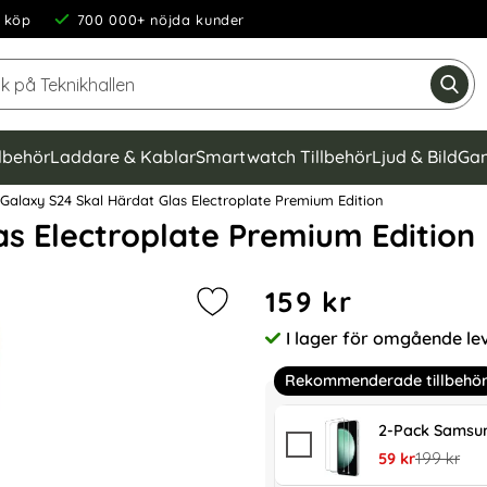
 köp
700 000+ nöjda kunder
Sök på Teknikhallen
Gen
llbehör
Laddare & Kablar
Smartwatch Tillbehör
Ljud & Bild
Gam
alaxy S24 Skal Härdat Glas Electroplate Premium Edition
s Electroplate Premium Edition
Handla denna produkt GKK G
pris
159 kr
Markera gKK Galaxy S24 Skal Härda
I lager för omgående le
Tillgänglighet:
Rekommenderade tillbehö
2-Pack Samsun
rea pris
tidigare pr
59 kr
199 kr