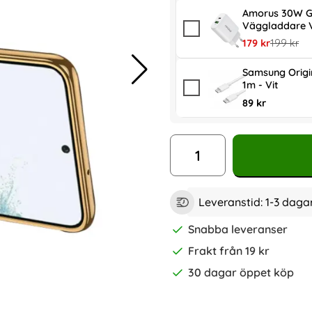
Amorus 30W G
Väggladdare V
rea pris
tidigare p
179 kr
199 kr
Samsung Origi
1m - Vit
89 kr
antal
Leveranstid:
1-3 daga
Snabba leveranser
Frakt från 19 kr
30 dagar öppet köp