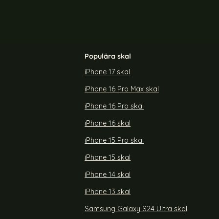
Populära skal
iPhone 17 skal
iPhone 16 Pro Max skal
äder Hybrid
Galaxy S24 Ultra Skal MagSafe Skin Touch
Svart
iPhone 16 Pro skal
Art. nr 227261
rea pris
149 kr
iPhone 16 skal
us Skal Läder Hybrid Electroplate Vit
Köp
Galaxy S24 Ultra Skal MagSa
Köp
Snart slutsåld!
iPhone 15 Pro skal
iPhone 15 skal
iPhone 14 skal
iPhone 13 skal
Samsung Galaxy S24 Ultra skal