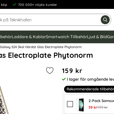
 köp
700 000+ nöjda kunder
Sök på Teknikhallen
Gen
llbehör
Laddare & Kablar
Smartwatch Tillbehör
Ljud & Bild
Gam
alaxy S24 Skal Härdat Glas Electroplate Phytonorm
as Electroplate Phytonorm
Handla denna produkt GKK 
pris
159 kr
Markera gKK Galaxy S24 Skal Härd
I lager för omgående le
Tillgänglighet:
Rekommenderade tillbehö
2-Pack Samsun
rea pris
tidigare pr
59 kr
199 kr