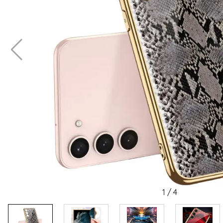
1
/
4