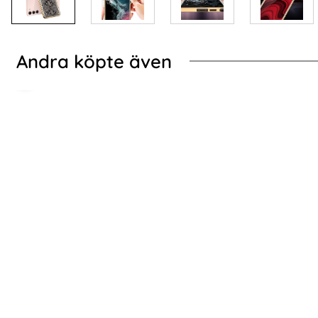
Andra köpte även
-70%
ad Textur Vit
Galaxy S24 Skal Härdat Glas Electroplate Orange/Gul
2-Pack Samsung S24
2-Pack Samsung S24 - Skärmskydd i Härdat
Samsung Gala
Glas
Art. nr 227580
Art. nr 225674