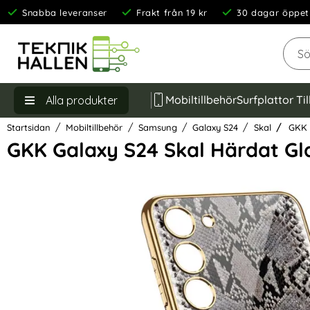
Snabba leveranser
Frakt från 19 kr
30 dagar öppet
Sök
Mobiltillbehör
Surfplattor Ti
Alla produkter
Startsidan
Mobiltillbehör
Samsung
Galaxy S24
Skal
GKK G
GKK Galaxy S24 Skal Härdat Gl
Hoppa
över
Bilder