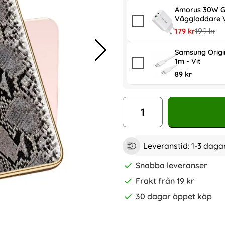
Amorus 30W G
Väggladdare V
rea pris
tidigare p
179 kr
199 kr
Samsung Origi
1m - Vit
89 kr
antal
Leveranstid:
1-3 daga
Snabba leveranser
Frakt från 19 kr
30 dagar öppet köp