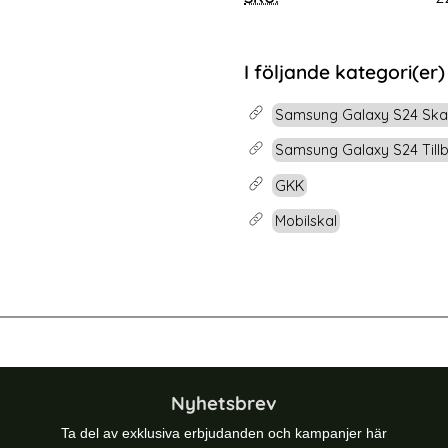
rea pris
199 kr
t Glas
Samsung Galaxy S24 Fodral Mandala Läder Grå
Köp
KHAZNEH Samsun
Lagervara
Tillgänglighet:
I följande kategori(er)
Samsung Galaxy S24 Ska
Samsung Galaxy S24 Till
GKK
Mobilskal
-20%
 Skal Härdat Glas Electroplate Kolfiber
GKK Galaxy S25 Ultra Skal Läder Hy
Nyhetsbrev
Ta del av exklusiva erbjudanden och kampanjer här