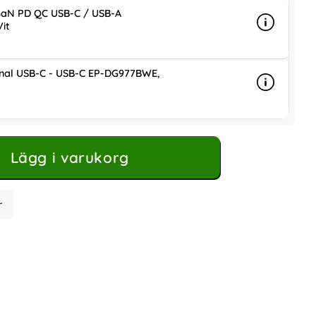
aN PD QC USB-C / USB-A
it
Info
mer info
ris
nal USB-C - USB-C EP-DG977BWE,
Info
mer info 
Lägg i varukorg
r