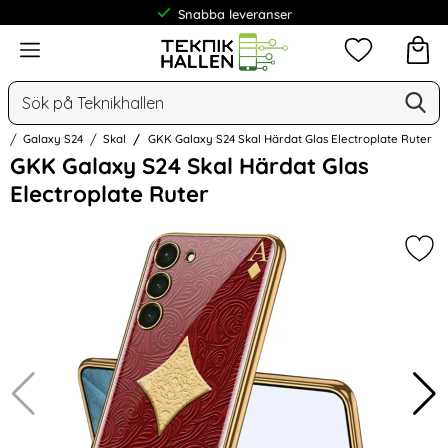
Frakt från 19 kr
Meny
Mina favorit
Sök
Ge
Sök på Teknikhallen
g
Galaxy S24
Skal
GKK Galaxy S24 Skal Härdat Glas Electroplate Ruter
Hoppa
GKK Galaxy S24 Skal Härdat Glas
över
Electroplate Ruter
Bilder
Mar