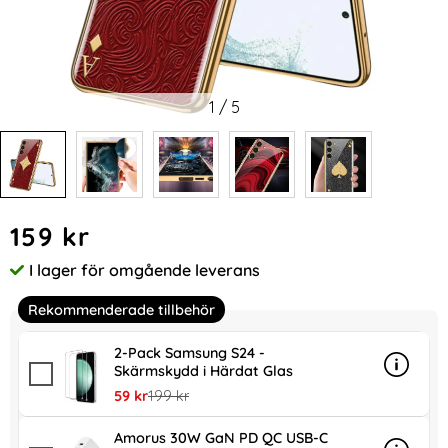
1
/
5
Handla denna produkt GKK Galaxy S24 Skal Härdat Glas Ele
pris
159 kr
I lager för omgående leverans
Tillgänglighet:
Rekommenderade tillbehör
2-Pack Samsung S24 -
Skärmskydd i Härdat Glas
Info
mer in
rea pris
tidigare pris
59 kr
199 kr
Amorus 30W GaN PD QC USB-C