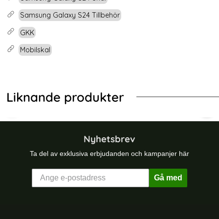
Samsung Galaxy S24 Tillbehör
GKK
Mobilskal
Liknande produkter
-21%
 Hörn Matt Röd
ng Galaxy Z Flip 5 Skal Skin Touch Rosa
GKK Samsung Galaxy S25 Ultra Ska
KSQ
Nyhetsbrev
Ta del av exklusiva erbjudanden och kampanjer här
Gå med
Sidfot Blandad info och länkar