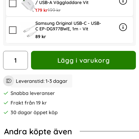
/ USB-A Väggladdare Vit
Info
mer in
rea pris
tidigare pris
179 kr
199 kr
Samsung Original USB-C - USB-
C EP-DG977BWE, 1m - Vit
Info
mer in
89 kr
antal
Lägg i varukorg
Leveranstid:
1-3 dagar
Snabba leveranser
Frakt från 19 kr
30 dagar öppet köp
Andra köpte även