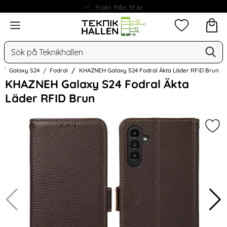
Frakt från 19 kr
Meny
Mina favorit
Sök
Ge
Sök på Teknikhallen
Galaxy S24
Fodral
KHAZNEH Galaxy S24 Fodral Äkta Läder RFID Brun
Hoppa
KHAZNEH Galaxy S24 Fodral Äkta
över
Läder RFID Brun
Bilder
Mar