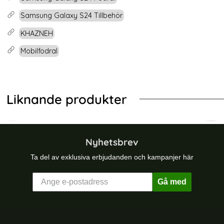
Samsung Galaxy S24 Tillbehör
KHAZNEH
Mobilfodral
Liknande produkter
ft Svart
ng Galaxy S26 Skal MagSafe Kickstand (Transparent)
KHAZNEH Samsung Galaxy S26 Fodra
LC.
Nyhetsbrev
Ta del av exklusiva erbjudanden och kampanjer här
Gå med
Sidfot Blandad info och länkar