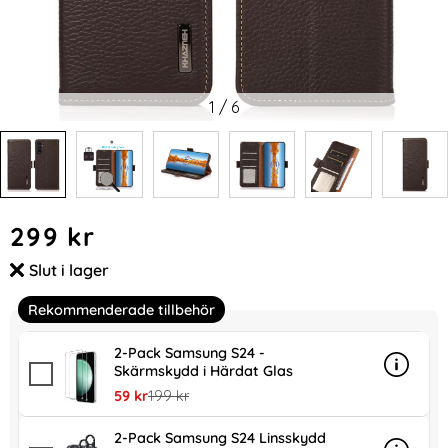
1
/
6
Handla denna produkt KHAZNEH Galaxy S24 Fodral Äkta Lä
pris
299 kr
Slut i lager
Tillgänglighet:
Rekommenderade tillbehör
2-Pack Samsung S24 -
Skärmskydd i Härdat Glas
Info
mer in
rea pris
tidigare pris
59 kr
199 kr
2-Pack Samsung S24 Linsskydd