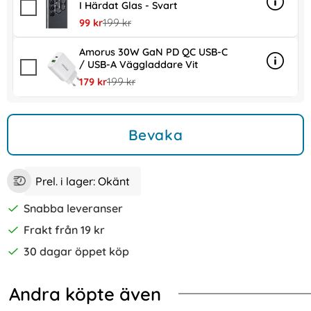
I Härdat Glas - Svart
Info
mer inf
rea pris
tidigare pris
99 kr
199 kr
Amorus 30W GaN PD QC USB-C
/ USB-A Väggladdare Vit
Info
mer in
rea pris
tidigare pris
179 kr
199 kr
Bevaka
Prel. i lager:
Okänt
Snabba leveranser
Frakt från 19 kr
30 dagar öppet köp
Andra köpte även