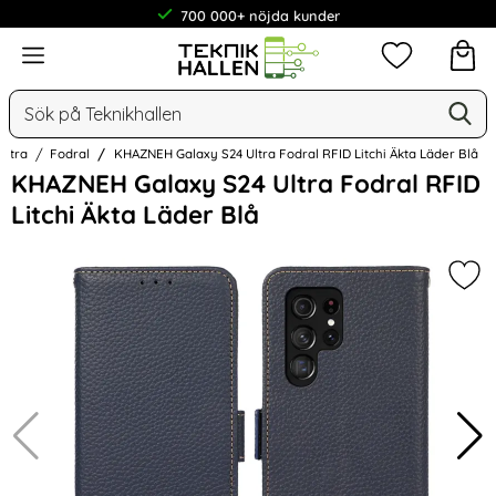
700 000+ nöjda kunder
Meny
Mina favorit
Sök
Ge
Sök på Teknikhallen
Ultra
Fodral
KHAZNEH Galaxy S24 Ultra Fodral RFID Litchi Äkta Läder Blå
Hoppa
KHAZNEH Galaxy S24 Ultra Fodral RFID
över
Litchi Äkta Läder Blå
Bilder
Mark