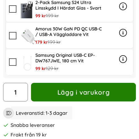
2-Pack Samsung S24 Ultra
Linsskydd I Härdat Glas - Svart
Info
mer inf
rea pris
tidigare pris
99 kr
199 kr
Amorus 30W GaN PD QC USB-C
/ USB-A Väggladdare Vit
Info
mer in
rea pris
tidigare pris
179 kr
199 kr
Samsung Original USB-C EP-
DW767JWE, 180 cm Vit
Info
mer in
rea pris
tidigare pris
99 kr
129 kr
antal
Lägg i varukorg
Leveranstid:
1-3 dagar
Snabba leveranser
Frakt från 19 kr