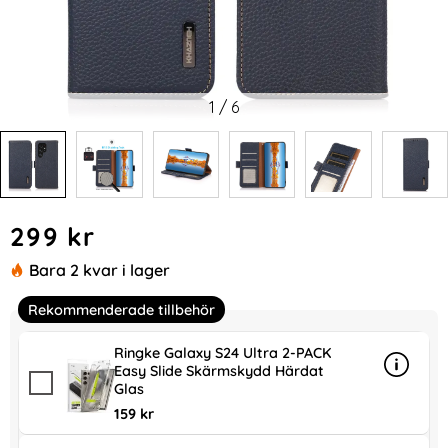
1
/
6
Handla denna produkt KHAZNEH Galaxy S24 Ultra Fodral RFI
pris
299 kr
Bara 2 kvar i lager
Rekommenderade tillbehör
Ringke Galaxy S24 Ultra 2-PACK
Easy Slide Skärmskydd Härdat
Info
mer in
Glas
159 kr