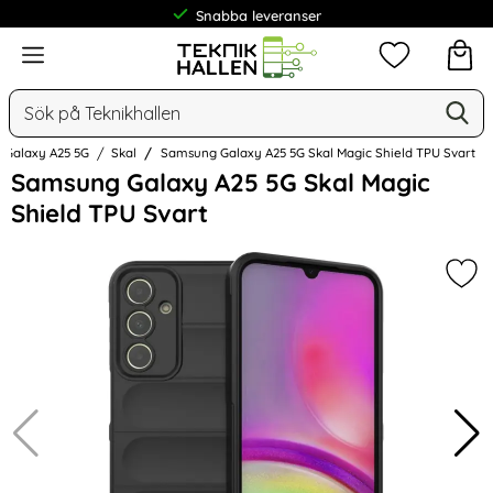
Frakt från 19 kr
Meny
Mina favorit
Sök
Ge
Sök på Teknikhallen
Galaxy A25 5G
Skal
Samsung Galaxy A25 5G Skal Magic Shield TPU Svart
Hoppa
Samsung Galaxy A25 5G Skal Magic
över
Shield TPU Svart
Bilder
Mar