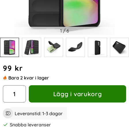
1
/
6
Handla denna produkt Samsung Galaxy A25 5G Skal Magic S
pris
99 kr
Bara 2 kvar i lager
antal
Lägg i varukorg
Leveranstid:
1-3 dagar
Snabba leveranser