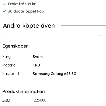
Frakt från 19 kr
30 dagar öppet köp
Andra köpte även
-70%
rid Armor Blå
ng Galaxy A25 5G Skal Magic Shield TPU Ljus Blå
Samsung Galaxy A25 5G Skärmskyd
2-P
Egenskaper
Egenskaper/attribut för denna produkt
Attribut
Värde
Färg
Svart
Material
TPU
Passar till
Samsung Galaxy A25 5G
Produktinformation
SKU:
225888
Samsung Galaxy A25 5G
2-Pack Samsung A25 5G -