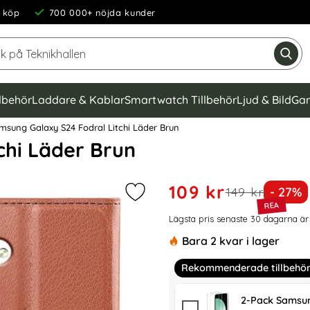
 köp
700 000+ nöjda kunder
Sök på Teknikhallen
Gen
llbehör
Laddare & Kablar
Smartwatch Tillbehör
Ljud & Bild
Gam
sung Galaxy S24 Fodral Litchi Läder Brun
chi Läder Brun
Handla denna produkt Samsu
rea pris
109 kr
tidigare pris
Priset
149 kr
- 27%
Markera samsung Galaxy S24 Fodra
Prishistorik
Lägsta pris senaste 30 dagarna är
Bara 2 kvar i lager
Rekommenderade tillbehö
2-Pack Samsun