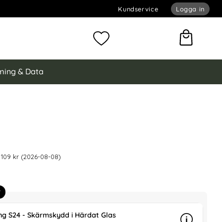
Kundservice
Logga in
omför sökning
Mina favoriter
ing & Data
ng Galaxy S24 Fodral Litchi Läder Brun
 är nedsatt med
l Litchi Läder Brun som favorit
 109 kr (2026-08-08)
r
g S24 - Skärmskydd i Härdat Glas