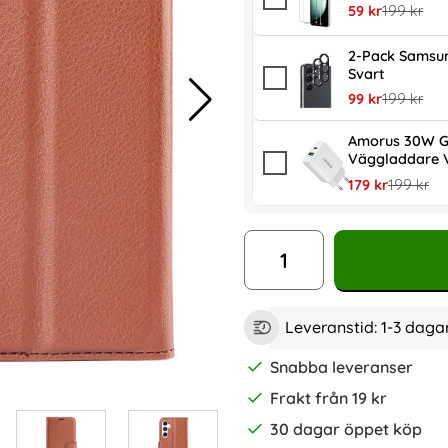
rea pris
tidigare pr
59 kr
199 kr
2-Pack Samsun
Svart
rea pris
tidigare pr
99 kr
199 kr
Amorus 30W G
Väggladdare V
rea pris
tidigare p
179 kr
199 kr
antal
Leveranstid:
1-3 daga
Snabba leveranser
Frakt från 19 kr
30 dagar öppet köp