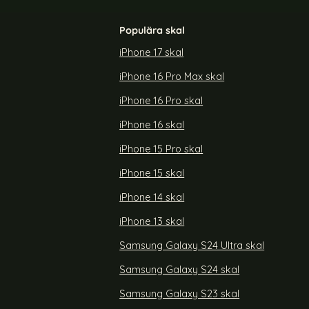
Populära skal
iPhone 17 skal
iPhone 16 Pro Max skal
odral Läder
Samsung Galaxy S24 FE Fodral Litchi Läder
ön
Textur Röd
iPhone 16 Pro skal
Art. nr 230888
rea pris
79 kr
tidigare pris
149 kr
iPhone 16 skal
 Ultra Fodral Läder Marmor Blå / Grön
Köp
Samsung Galaxy S24 FE Fodral L
Köp
Lagervara
Tillgänglighet:
iPhone 15 Pro skal
iPhone 15 skal
iPhone 14 skal
iPhone 13 skal
Samsung Galaxy S24 Ultra skal
Samsung Galaxy S24 skal
Samsung Galaxy S23 skal