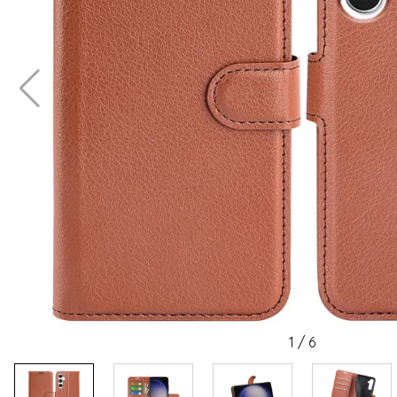
1
/
6