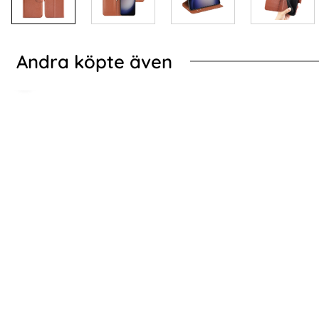
Andra köpte även
EN Galaxy S24 Fodral Diamond Flip Läder Svart
Samsung Galaxy S24
Samsung Galaxy S24 Fodral Mandala Läder
Samsung Gala
Roséguld
Art. nr 225673
Art. nr 225675