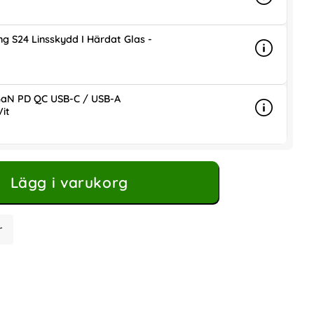
Info
mer info 
is
g S24 Linsskydd I Härdat Glas -
Info
mer info 
is
aN PD QC USB-C / USB-A
it
Info
mer info
ris
Lägg i varukorg
r