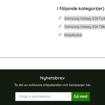
rea pris
139 kr
Roséguld
Samsung Galaxy S24 Fodral Mandala Läder Guld
Köp
Xiaomi Redmi Not
I följande kategori(er)
Snart slutsåld!
Samsung Galaxy S24 Fod
Samsung Galaxy S24 Till
Mobilfodral
 Fodral Mandala Läder Guld
Samsung Galaxy S26 Ultra Fodral Li
Nyhetsbrev
Ta del av exklusiva erbjudanden och kampanjer här
Gå med