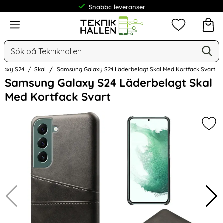
Snabba leveranser
Meny
Mina favorit
Sök
Ge
Sök på Teknikhallen
alaxy S24
Skal
Samsung Galaxy S24 Läderbelagt Skal Med Kortfack Svart
Hoppa
Samsung Galaxy S24 Läderbelagt Skal
över
Med Kortfack Svart
Bilder
Mar