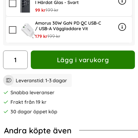
I Härdat Glas - Svart
Info
mer inf
rea pris
tidigare pris
99 kr
199 kr
Amorus 30W GaN PD QC USB-C
/ USB-A Väggladdare Vit
Info
mer in
rea pris
tidigare pris
179 kr
199 kr
antal
Lägg i varukorg
Leveranstid:
1-3 dagar
Snabba leveranser
Frakt från 19 kr
30 dagar öppet köp
Andra köpte även