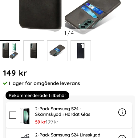
1
/
4
Handla denna produkt Samsung Galaxy S24 Läderbelagt Sk
pris
149 kr
I lager för omgående leverans
Tillgänglighet:
Rekommenderade tillbehör
2-Pack Samsung S24 -
Skärmskydd i Härdat Glas
Info
mer in
rea pris
tidigare pris
59 kr
199 kr
2-Pack Samsung S24 Linsskydd