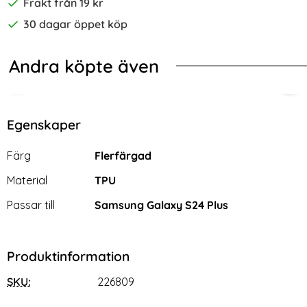
Frakt från 19 kr
30 dagar öppet köp
Andra köpte även
-70%
-34%
t Glas Beach
ng Galaxy S24 Plus Skal Med Tryck Glass
2-Pack Samsung A25 5G - Skärmsky
iPh
Egenskaper
Egenskaper/attribut för denna produkt
Attribut
Värde
Färg
Flerfärgad
Material
TPU
Passar till
Samsung Galaxy S24 Plus
Produktinformation
SKU:
226809
2-Pack Samsung A25 5G -
iPhone 13 Pro Fodral Litchi
Skärmskydd i Härdat Glas
Läder Rosa (Rosa)