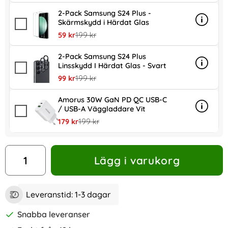
2-Pack Samsung S24 Plus -
Skärmskydd i Härdat Glas
Info
mer in
rea pris
tidigare pris
59 kr
199 kr
2-Pack Samsung S24 Plus
Linsskydd I Härdat Glas - Svart
Info
mer inf
rea pris
tidigare pris
99 kr
199 kr
Amorus 30W GaN PD QC USB-C
/ USB-A Väggladdare Vit
Info
mer in
rea pris
tidigare pris
179 kr
199 kr
antal
Lägg i varukorg
Leveranstid:
1-3 dagar
Snabba leveranser