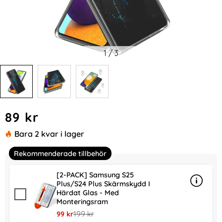
1
/
3
Handla denna produkt Samsung Galaxy S24 Plus Skal Med T
pris
89 kr
Bara 2 kvar i lager
Rekommenderade tillbehör
[2-PACK] Samsung S25
Plus/S24 Plus Skärmskydd I
Info
mer in
Härdat Glas - Med
Monteringsram
rea pris
tidigare pris
99 kr
199 kr