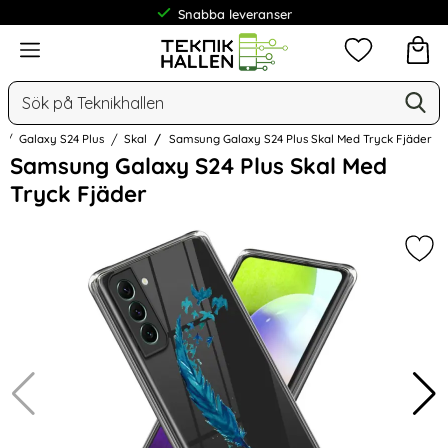
Snabba leveranser
Meny
Mina favorit
Sök
Ge
Sök på Teknikhallen
Galaxy S24 Plus
Skal
Samsung Galaxy S24 Plus Skal Med Tryck Fjäder
Hoppa
Samsung Galaxy S24 Plus Skal Med
över
Tryck Fjäder
Bilder
Mar