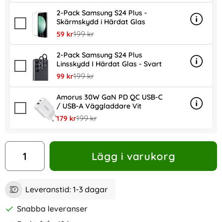
2-Pack Samsung S24 Plus -
Skärmskydd i Härdat Glas
Info
mer in
rea pris
tidigare pris
59 kr
199 kr
2-Pack Samsung S24 Plus
Linsskydd I Härdat Glas - Svart
Info
mer inf
rea pris
tidigare pris
99 kr
199 kr
Amorus 30W GaN PD QC USB-C
/ USB-A Väggladdare Vit
Info
mer in
rea pris
tidigare pris
179 kr
199 kr
antal
Lägg i varukorg
Leveranstid:
1-3 dagar
Snabba leveranser