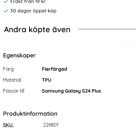
Frakt från 19 kr
30 dagar öppet köp
Andra köpte även
-68%
-70%
t Skal Rosa
ng Galaxy S24 Plus Skal Med Tryck Pingviner
2-Pack Samsung A25 5G Skärmskydd
2-P
Egenskaper
Egenskaper/attribut för denna produkt
Attribut
Värde
Färg
Flerfärgad
Material
TPU
Passar till
Samsung Galaxy S24 Plus
Produktinformation
SKU:
226801
2-Pack Samsung A25 5G
2-Pack Samsung A25 5G -
Skärmskydd Full Cover i
Skärmskydd i Härdat Glas