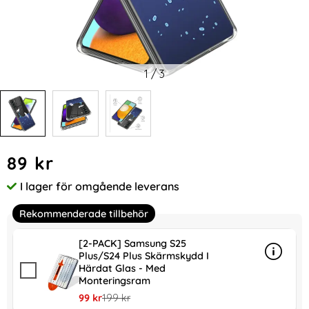
1
/
3
Handla denna produkt Samsung Galaxy S24 Plus Skal Med Tr
pris
89 kr
I lager för omgående leverans
Tillgänglighet:
Rekommenderade tillbehör
[2-PACK] Samsung S25
Plus/S24 Plus Skärmskydd I
Info
mer in
Härdat Glas - Med
Monteringsram
rea pris
tidigare pris
99 kr
199 kr