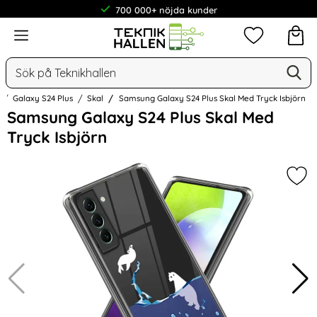
700 000+ nöjda kunder
Meny
Mina favorit
Sök
Ge
Sök på Teknikhallen
Galaxy S24 Plus
Skal
Samsung Galaxy S24 Plus Skal Med Tryck Isbjörn
Hoppa
Samsung Galaxy S24 Plus Skal Med
över
Tryck Isbjörn
Bilder
Mar