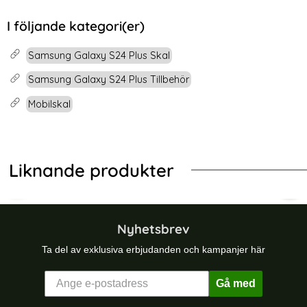
Art. nr 226623
Art. nr 226840
Grön
rea pris
rea pris
99 kr
149 kr
ckproof Ring Hybrid Blå
msung Galaxy S24 Plus Skal Magic Shield TPU Vit
Köp
Samsung Galaxy S24 Plus Skal M
Köp
I följande kategori(er)
Snart slutsåld!
Snart slutsåld!
Samsung Galaxy S24 Plus Skal
Samsung Galaxy S24 Plus Tillbehör
Mobilskal
Liknande produkter
ing Pro+ Transparent
ng Galaxy S25 Skal MagSafe TPU / Akryl Transparent
Samsung Galaxy S24 Plus Skal Ring
GKK
Nyhetsbrev
Ta del av exklusiva erbjudanden och kampanjer här
Gå med