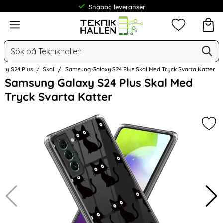
Snabba leveranser
Frakt från 19 kr
Meny
Mina favorit
Sök
Ge
Sök på Teknikhallen
axy S24 Plus
Skal
Samsung Galaxy S24 Plus Skal Med Tryck Svarta Katter
Hoppa
Samsung Galaxy S24 Plus Skal Med
över
Tryck Svarta Katter
Bilder
Mar