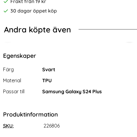
Frakt från 19 kr
30 dagar öppet köp
Andra köpte även
me Shockproof Lila/Rosa
ng Galaxy S24 Plus Skal Shockproof Ring Hybrid Blå
Samsung Galaxy S24 Plus Skal Magic
Sam
Egenskaper
Egenskaper/attribut för denna produkt
Attribut
Värde
Färg
Svart
Material
TPU
Passar till
Samsung Galaxy S24 Plus
Produktinformation
SKU:
226806
Samsung Galaxy S24 Plus
Samsung Galaxy S24 Plus
Skal Magic Shield TPU Vit
Skal Med Plånboksfunktion