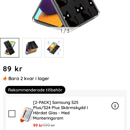
1
/
3
Handla denna produkt Samsung Galaxy S24 Plus Skal Med T
pris
89 kr
Bara 2 kvar i lager
Rekommenderade tillbehör
[2-PACK] Samsung S25
Plus/S24 Plus Skärmskydd I
Info
mer in
Härdat Glas - Med
Monteringsram
rea pris
tidigare pris
99 kr
199 kr