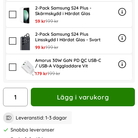
2-Pack Samsung S24 Plus -
Skärmskydd i Härdat Glas
Info
mer in
rea pris
tidigare pris
59 kr
199 kr
2-Pack Samsung S24 Plus
Linsskydd I Härdat Glas - Svart
Info
mer inf
rea pris
tidigare pris
99 kr
199 kr
Amorus 30W GaN PD QC USB-C
/ USB-A Väggladdare Vit
Info
mer in
rea pris
tidigare pris
179 kr
199 kr
antal
Lägg i varukorg
Leveranstid:
1-3 dagar
Snabba leveranser