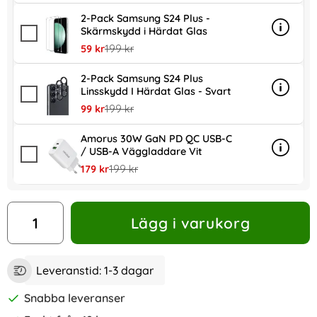
2-Pack Samsung S24 Plus -
Skärmskydd i Härdat Glas
Info
mer in
rea pris
tidigare pris
59 kr
199 kr
2-Pack Samsung S24 Plus
Linsskydd I Härdat Glas - Svart
Info
mer inf
rea pris
tidigare pris
99 kr
199 kr
Amorus 30W GaN PD QC USB-C
/ USB-A Väggladdare Vit
Info
mer in
rea pris
tidigare pris
179 kr
199 kr
antal
Lägg i varukorg
Leveranstid:
1-3 dagar
Snabba leveranser