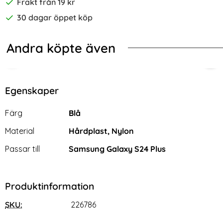
Frakt från 19 kr
30 dagar öppet köp
Andra köpte även
-76%
roof Ring Hybrid Blå
ng Galaxy S24 Plus Skal Ring Svart
2-PACK Samsung S24 Plus Heltäcka
Sam
Egenskaper
Egenskaper/attribut för denna produkt
Attribut
Värde
Färg
Blå
Material
Hårdplast, Nylon
Passar till
Samsung Galaxy S24 Plus
Produktinformation
SKU:
226786
2-PACK Samsung S24 Plus
Samsung Galaxy S24 Plus
Heltäckande Skärmskydd i
Skal Med Tryck Dream