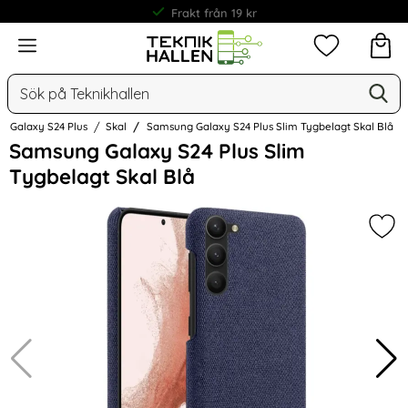
Frakt från 19 kr
Meny
Mina favorit
Sök
Ge
Sök på Teknikhallen
Galaxy S24 Plus
Skal
Samsung Galaxy S24 Plus Slim Tygbelagt Skal Blå
Hoppa
Samsung Galaxy S24 Plus Slim
över
Tygbelagt Skal Blå
Bilder
Mar