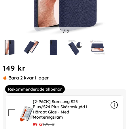
1
/
5
Handla denna produkt Samsung Galaxy S24 Plus Slim Tygbel
pris
149 kr
Bara 2 kvar i lager
Rekommenderade tillbehör
[2-PACK] Samsung S25
Plus/S24 Plus Skärmskydd I
Info
mer in
Härdat Glas - Med
Monteringsram
rea pris
tidigare pris
99 kr
199 kr