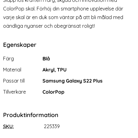
Släpp lös kraften i färg, skydd och innovation med
ColorPop skal. Förhöj din smartphone upplevelse där
varje skal är en duk som väntar på att bli målad med
oändliga nyanser och obegränsat roligt!
Egenskaper
Egenskaper/attribut för denna produkt
Attribut
Värde
Färg
Blå
Material
Akryl, TPU
Passar till
Samsung Galaxy S22 Plus
Tillverkare
ColorPop
Produktinformation
SKU:
225339