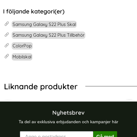
I följande kategori(er)
Samsung Galaxy S22 Plus Skal
Samsung Galaxy S22 Plus Tillbehör
ColorPop
Mobilskal
Liknande produkter
-64%
-40%
 Stål Textur Blå
ng Galaxy S22 Plus Skal Hybrid Shockproof Blå
ColorPop Samsung Galaxy S22 Plus
Col
Nyhetsbrev
Ta del av exklusiva erbjudanden och kampanjer här
Gå med