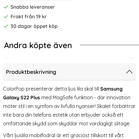
Snabba leveranser
Frakt från 19 kr
30 dagar öppet köp
Andra köpte även
-57%
-60%
l Nubuck Läder Brun
ng Galaxy S22 Plus - Transparent TPU Skal
ColorPop Samsung Galaxy S22 Plus
2-P
Produktbeskrivning
ColorPop presenterar detta ljus lila skal till
Samsung
Galaxy S22 Plus
med MagSafe funktion - där innovation
möter stil i en symfoni av livfulla nyanser! Skalet förbättrar
inte bara din telefons estetik utan erbjuder också ett
omfattande skydd som skyddar mot vardagligt slitage.
Vårt ljuslila mobilfodral är ett graciöst tillskott till vårt