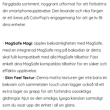
färgglada sortiment, noggrant utformat för att förbättra
ColorPop Samsung Galaxy
2-Pack Samsung S26 -
S22 Plus Skal CH MagSafe
Skärmskydd I Härdat Glas
din smartphoneupplevelse. Den levande och rika färgen
Art. nr 225340
Art. nr 247119
Matt Röd
är ett bevis på ColorPop's engagemang för att ge liv åt
rea pris
rea pris
129 kr
59 kr
tidigare pris
tidigare pris
299 kr
149 kr
ansparent TPU Skal
p Samsung Galaxy S22 Plus Skal CH MagSafe Matt Röd
Köp
2-Pack Samsung S26 - Skär
Köp
2
Lagervara
Lagervara
dina enheter.
Tillgänglighet:
Tillgänglighet:
-
MagSafe Magi:
Upplev bekvämligheten med MagSafe,
med en integrerad MagSafe-ring på baksidan är detta
skal fullt kompatibelt med alla MagSafe tillbehör. Fäst
enkelt dina MagSafe kompatibla tillbehör för en säker och
effektiv upplevelse.
-
Skin Feel Textur:
Denna matta texturen ger inte bara en
bekväm och sammetslen touch utan lägger också till ett
extra lager av grepp för att förhindra oavsiktliga
glidningar. Njut av den smidiga, lyxiga känslan samtidigt
som du visar upp din enhet i all sin glans.