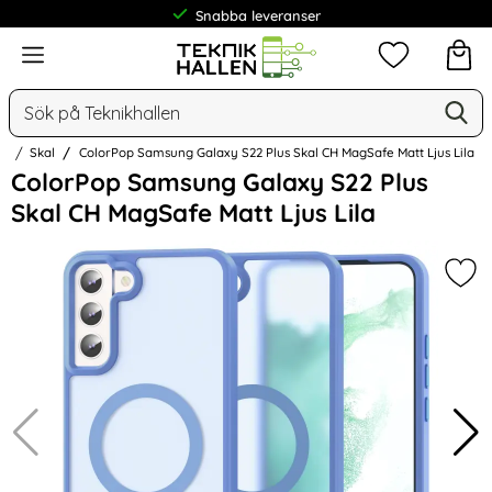
Snabba leveranser
Frakt från 19 kr
Meny
Mina favorit
Sök
Ge
Sök på Teknikhallen
us
Skal
ColorPop Samsung Galaxy S22 Plus Skal CH MagSafe Matt Ljus Lila
Hoppa
ColorPop Samsung Galaxy S22 Plus
över
Skal CH MagSafe Matt Ljus Lila
Bilder
Mar