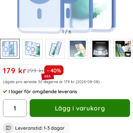
1
/
6
Handla denna produkt ColorPop Samsung Galaxy S22 Plus S
rea pris
179 kr
tidigare pris
Priset är nedsatt med
299 kr
- 40%
Prishistorik
Lägsta pris senaste 30 dagarna är 179 kr (2026-08-08)
I lager för omgående leverans
Tillgänglighet:
antal
Lägg i varukorg
Leveranstid:
1-3 dagar