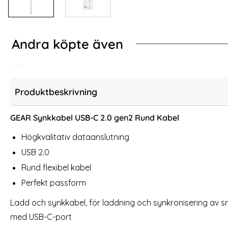
Andra köpte även
- Svart
ung Original 15W 2A Laddare EP-TA200EWE - Vit
GEAR Laddkabel 3m U
Produktbeskrivning
GEAR Synkkabel USB-C 2.0 gen2 Rund Kabel
Högkvalitativ dataanslutning
USB 2.0
Rund flexibel kabel
Perfekt passform
Ladd och synkkabel, för laddning och synkronisering av 
GEAR Laddkabel 3m USB-C till USB-A Vit
Samsung Orig
med USB-C-port
Art. nr 208400
Art. nr 13852