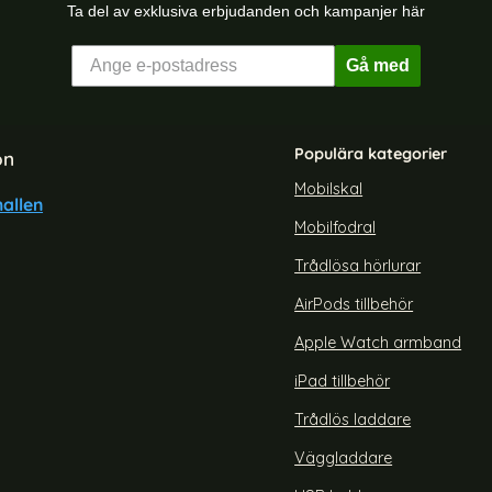
Ta del av exklusiva erbjudanden och kampanjer här
Gå med
Populära kategorier
on
Mobilskal
allen
Mobilfodral
kabel USB-C - USB-C 1m Vit
GEAR Laddkabel USB-C - US
Trådlösa hörlurar
Art. nr 207963
rea pris
199 kr
AirPods tillbehör
GEAR Laddkabel USB-C - USB-C 1m Vit
Köp
GEAR Lad
kabel Svart
Lagervara
Tillgänglighet:
Apple Watch armband
iPad tillbehör
Trådlös laddare
Väggladdare