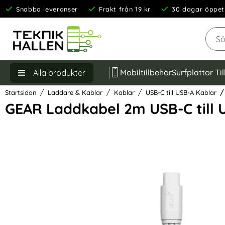
Snabba leveranser
Frakt från 19 kr
30 dagar öppet
Sök
Mobiltillbehör
Surfplattor Ti
Alla produkter
Startsidan
Laddare & Kablar
Kablar
USB-C till USB-A Kablar
GEAR Laddkabel 2m USB-C till 
Hoppa
över
Bilder