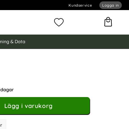
Kundservice
Logga in
omför sökning
Mina favoriter
ing & Data
Laddkabel 2m USB-C till USB-A Vit
ill USB-A Vit som favorit
tsdagar
Lägg i varukorg
r