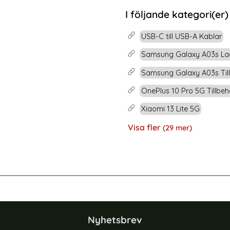
rea pris
179 kr
tidigare pris
199 kr
it
msung Original USB-C EP-DW700CWE, 150 cm - Vit
Köp
Amorus 30W GaN P
I följande kategori(er)
Lagervara
Tillgänglighet:
USB-C till USB-A Kablar
Samsung Galaxy A03s La
Samsung Galaxy A03s Til
OnePlus 10 Pro 5G Tillbeh
Xiaomi 13 Lite 5G
Visa fler
(29 mer)
Egenskaper
 USB-A - USB-C 1.5m Kevlarkabel Svart
GEAR Laddkabel USB-C - USB-C 1m 
Nyhetsbrev