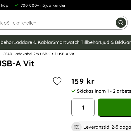
 köp
700 000+ nöjda kunder
Sök på Teknikhallen
Gen
llbehör
Laddare & Kablar
Smartwatch Tillbehör
Ljud & Bild
Gam
GEAR Laddkabel 2m USB-C till USB-A Vit
USB-A Vit
Handla denna produkt GEAR 
pris
159 kr
Markera gEAR Laddkabel 2m USB-C t
Skickas inom 1 - 2 arbe
Tillgänglighet:
antal
Leveranstid:
2-5 daga