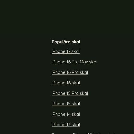
Populära skal
iPhone 17 skal
iPhone 16 Pro Max skal
B-C 2m Vit
Tactical 2m 2.4A 12W USB-C Laddkabel Svart
iPhone 16 Pro skal
Art. nr 216931
rea pris
129 kr
iPhone 16 skal
dkabel USB-C - USB-C 2m Vit
Köp
Tactical 2m 2.4A 12W USB-
Köp
Lagervara
Tillgänglighet:
iPhone 15 Pro skal
iPhone 15 skal
iPhone 14 skal
iPhone 13 skal