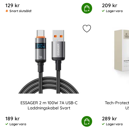
129 kr
209 kr
Tech-Protect 2m 60W/3A PD USB-C - USB-C Kabel
Köp
Tech-Prot
Snart slutsåld!
Lagervara
Tillgänglighet:
Markera eSSAGER 2 
ESSAGER 2 m 100W 7A USB-C
Tech-Protec
Laddningskabel Svart
U
Art. nr 236039
Art. nr 246707
189 kr
289 kr
ESSAGER 2 m 100W 7A USB-C Laddningskabe
Köp
Tech-P
Lagervara
Lagervara
Tillgänglighet:
Tillgänglighet: