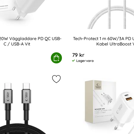
 20W Väggladdare PD QC USB-
Tech-Protect 1 m 60W/3A PD 
C / USB-A Vit
Kabel UltraBoost V
Art. nr 232815
79 kr
e Vit
-Protect 20W Väggladdare PD QC USB-C / USB-A Vit
Köp
Tech-Protect 1 m 60W/
Lagervara
Tillgänglighet:
2A USB-C Elbow Nylonflätad Kabel Svart som favorit
Markera tech-Protect 2m 100W/5A 