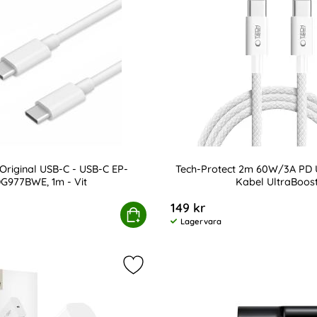
riginal USB-C - USB-C EP-
Tech-Protect 2m 60W/3A PD
G977BWE, 1m - Vit
Kabel UltraBoos
Art. nr 238101
149 kr
WE - Vit
sung Original USB-C - USB-C EP-DG977BWE, 1m - Vit
Köp
Tech-Protect 2m 60
Lagervara
Tillgänglighet:
ct 2 m 66W/6A USB-C Kabel UltraBoost Grå som favorit
Markera tech-Protect 20W PD USB-