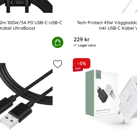
t 2m 100W/5A PD USB-C-USB-C
Tech-Protect 45W Väggladd
Kabel UltraBoost
Inkl USB-C Kabel V
Art. nr 246746
229 kr
el Svart
rotect 2m 100W/5A PD USB-C-USB-C Kabel UltraBoost
Köp
Tech-Protect 45W Väg
Lagervara
Tillgänglighet:
-5%
ct 20W Väggladdare PD QC USB-C / USB-A Svart som favorit
Markera tactical 2m 2.4A 12W USB-