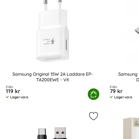
Samsung Original 15W 2A Laddare EP-
Samsung O
TA200EWE - Vit
D
Art. nr 13863
Art. nr 13856
Från
Från
119 kr
79 kr
Samsung Original 15W 2A Laddare EP-TA200E
Köp
Sam
Lagervara
Lagervara
Tillgänglighet:
Tillgänglighet:
Markera tech-Prote