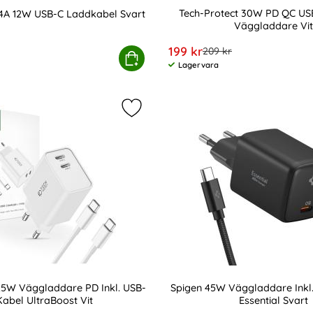
Tech-Protect 30W PD QC US
.4A 12W USB-C Laddkabel Svart
Väggladdare Vit
Art. nr 208346
rea pris
199 kr
tidigare pris
209 kr
USB-A Svart
Tactical 2m 2.4A 12W USB-C Laddkabel Svart
Köp
Tech-Protect 30W 
Lagervara
Tillgänglighet:
ct 2m 60W/3A PD USB-C - USB-C Kabel UltraBoost som favori
Markera tech-Protect 25W Väggladda
25W Väggladdare PD Inkl. USB-
Spigen 45W Väggladdare Inkl
Kabel UltraBoost Vit
Essential Svart
Art. nr 247401