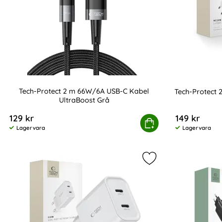
Tech-Protect 2 m 66W/6A USB-C Kabel
Tech-Protect
UltraBoost Grå
Art. nr 232847
Art. nr 236612
129 kr
149 kr
Tech-Protect 2 m 66W/6A USB-C Kabel UltraB
Köp
Lagervara
Lagervara
Tillgänglighet:
Tillgänglighet:
Markera tech-Prote