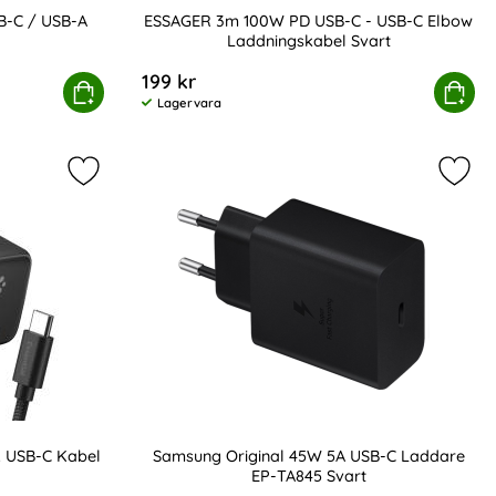
B-C / USB-A
ESSAGER 3m 100W PD USB-C - USB-C Elbow
Laddningskabel Svart
Art. nr 219482
199 kr
PD QC USB-C / USB-A Väggladdare Vit
Köp
ESSAGER 3m 100W PD USB-C - USB-C 
Köp
Lagervara
Tillgänglighet:
t
re PD Inkl. USB-C Kabel UltraBoost Vit som favorit
Markera spigen 45W Väggladdare Inkl. USB-C Kabel 
Mark
. USB-C Kabel
Samsung Original 45W 5A USB-C Laddare
EP-TA845 Svart
Art. nr 216659