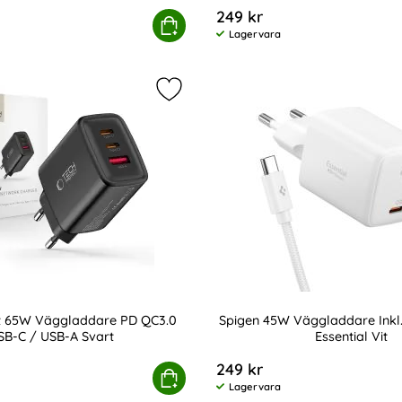
249 kr
 UltraBoost
ect 25W Väggladdare PD Inkl. USB-C Kabel UltraBoost Vi
Köp
Spigen 45W Väggladd
Lagervara
Tillgänglighet:
m 100W 7A USB-C Laddningskabel Svart som favorit
Markera tech-Protect 65W Vägglad
t 65W Väggladdare PD QC3.0
Spigen 45W Väggladdare Inkl
SB-C / USB-A Svart
Essential Vit
Art. nr 247400
249 kr
l Svart
rotect 65W Väggladdare PD QC3.0 USB-C / USB-A Svart
Köp
Spigen 45W Väggla
Lagervara
Tillgänglighet: