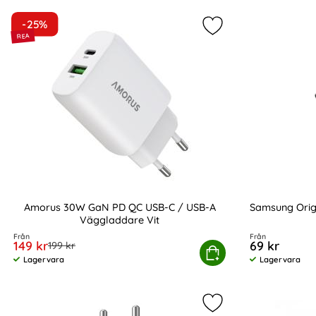
produktlista
-25%
Markera amorus 30W
Amorus 30W GaN PD QC USB-C / USB-A
Samsung Orig
Väggladdare Vit
Art. nr 243638
Art. nr 13852
Från
Från
rea pris
149 kr
69 kr
tidigare pris
199 kr
Amorus 30W GaN PD QC USB-C / USB-A Väggla
Köp
Sa
Lagervara
Lagervara
Tillgänglighet:
Tillgänglighet:
Markera samsung Or