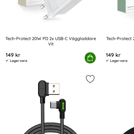
Tech-Protect 20W PD 2x USB-C Väggladdare
Tech-Protect
Vit
Art. nr 232805
Art. nr 208135
149 kr
149 kr
Tech-Protect 20W PD 2x USB-C Väggladdar
Köp
Tech
Lagervara
Lagervara
Tillgänglighet:
Tillgänglighet:
Markera mcdodo 3m 