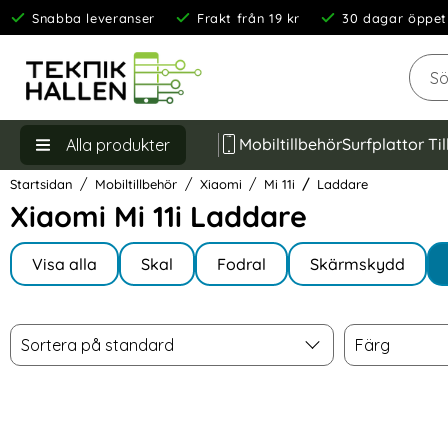
Snabba leveranser
Frakt från 19 kr
30 dagar öppet
Sök
Mobiltillbehör
Surfplattor Ti
Alla produkter
Startsidan
Mobiltillbehör
Xiaomi
Mi 11i
Laddare
Xiaomi Mi 11i Laddare
Underkategorier
Hoppa
till
Visa alla
Skal
Fodral
Skärmskydd
I Mi 11i
produkter
Filtrera & sortera
Sortera
Färg
Hoppa
Sortera på standard
Färg
över
filtersektionen