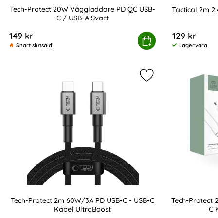
Tech-Protect 20W Väggladdare PD QC USB-
Tactical 2m 2
C / USB-A Svart
Art. nr 208341
Art. nr 216931
149 kr
129 kr
Tech-Protect 20W Väggladdare PD QC USB-C / 
Köp
Snart slutsåld!
Lagervara
Tillgänglighet:
Markera tech-Prote
Tech-Protect 2m 60W/3A PD USB-C - USB-C
Tech-Protect 
Kabel UltraBoost
C 
Art. nr 238096
Art. nr 232819