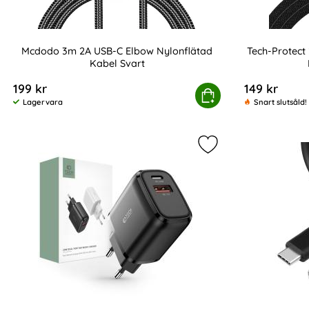
Mcdodo 3m 2A USB-C Elbow Nylonflätad
Tech-Protec
Kabel Svart
Art. nr 219589
Art. nr 238099
199 kr
149 kr
Mcdodo 3m 2A USB-C Elbow Nylonflätad Kab
Köp
Tech-P
Lagervara
Snart slutsåld!
Tillgänglighet:
Markera tech-Prote