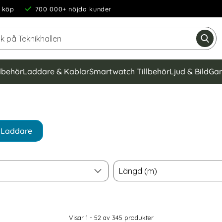
 köp
700 000+ nöjda kunder
Sök på Teknikhallen
Gen
llbehör
Laddare & Kablar
Smartwatch Tillbehör
Ljud & Bild
Gam
Laddare
Längd (m)
Längd (m)
Visar 1 - 52 av
345
produkter