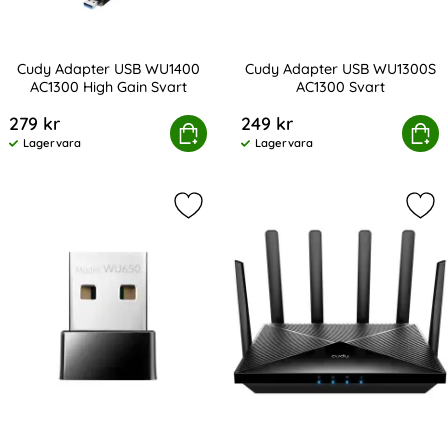
Cudy Adapter USB WU1400
Cudy Adapter USB WU1300S
AC1300 High Gain Svart
AC1300 Svart
Art. nr 231619
Art. nr 231618
279 kr
249 kr
udy Adapter USB WU1400 AC1300 High Gain Svart
Köp
Cudy Adapter USB WU13
Köp
Lagervara
Lagervara
Tillgänglighet:
Tillgänglighet:
Markera cudy Adapter USB WU650 A
Mar