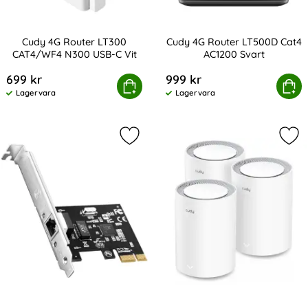
Cudy 4G Router LT300
Cudy 4G Router LT500D Cat4
CAT4/WF4 N300 USB-C Vit
AC1200 Svart
Art. nr 247519
Art. nr 231639
699 kr
999 kr
Cudy 4G Router LT300 CAT4/WF4 N300 USB-C Vit
Köp
Cudy 4G Router LT500D 
Köp
Lagervara
Lagervara
Tillgänglighet:
Tillgänglighet:
Markera cudy Adapter PCI-E PE25 2.5
Mar