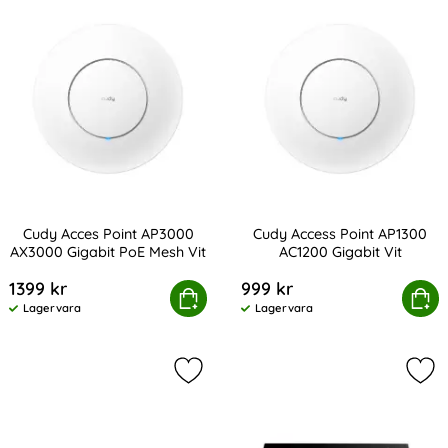
Cudy Acces Point AP3000
Cudy Access Point AP1300
AX3000 Gigabit PoE Mesh Vit
AC1200 Gigabit Vit
Art. nr 231627
Art. nr 231625
1399 kr
999 kr
y Acces Point AP3000 AX3000 Gigabit PoE Mesh Vit
Köp
Cudy Access Point AP1300
Köp
Lagervara
Lagervara
Tillgänglighet:
Tillgänglighet:
Markera cudy Switch GS108 8-port G
Mar