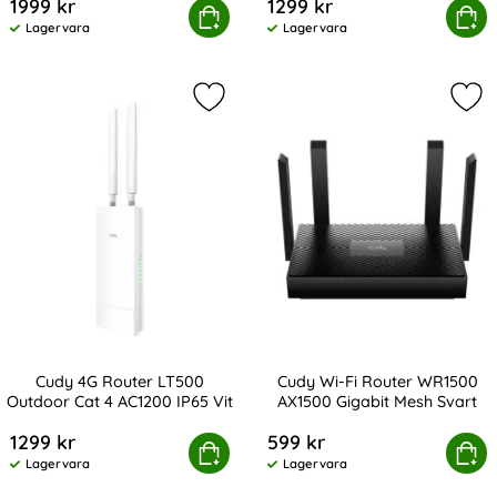
1999 kr
1299 kr
h Solution M3000 2-pack AX3000 Gigabit Wi-Fi 6 2.5G Vi
Köp
Cudy Mesh Solution M3000 AX3000
Köp
Lagervara
Lagervara
Tillgänglighet:
Tillgänglighet:
Markera cudy 4G Router LT500 Outd
Mar
Cudy 4G Router LT500
Cudy Wi-Fi Router WR1500
Outdoor Cat 4 AC1200 IP65 Vit
AX1500 Gigabit Mesh Svart
Art. nr 231633
Art. nr 231632
1299 kr
599 kr
dy 4G Router LT500 Outdoor Cat 4 AC1200 IP65 Vit
Köp
Cudy Wi-Fi Router WR1500 AX1
Köp
Lagervara
Lagervara
Tillgänglighet:
Tillgänglighet: