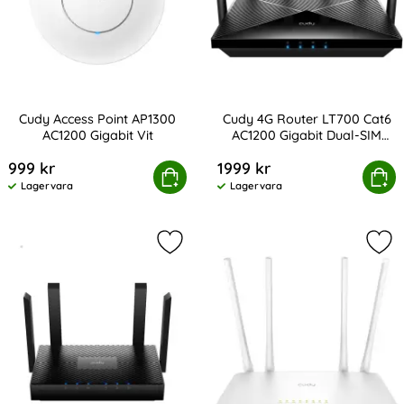
Cudy Access Point AP1300
Cudy 4G Router LT700 Cat6
AC1200 Gigabit Vit
AC1200 Gigabit Dual-SIM
Art. nr 224757
Art. nr 224756
Svart
999 kr
1999 kr
Cudy Access Point AP1300 AC1200 Gigabit Vit
Köp
Cudy 4G Router LT700 Cat6 AC12
Köp
Lagervara
Lagervara
Tillgänglighet:
Tillgänglighet:
Markera cudy Wi-Fi Router WR3000 
Mar