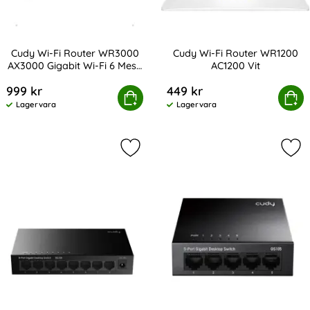
Cudy Wi-Fi Router WR3000
Cudy Wi-Fi Router WR1200
AX3000 Gigabit Wi-Fi 6 Mesh
AC1200 Vit
Art. nr 224754
Art. nr 224753
Svart
999 kr
449 kr
i-Fi Router WR3000 AX3000 Gigabit Wi-Fi 6 Mesh Svart
Köp
Cudy Wi-Fi Router WR
Köp
Lagervara
Lagervara
Tillgänglighet:
Tillgänglighet:
Markera cudy Switch GS108 8-port G
Mar