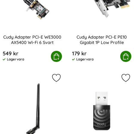
Cudy Adapter PCI-E WE3000
Cudy Adapter PCI-E PE10
AX5400 Wi-Fi 6 Svart
Gigabit 1P Low Profile
Art. nr 231621
Art. nr 231620
549 kr
179 kr
udy Adapter PCI-E WE3000 AX5400 Wi-Fi 6 Svart
Köp
Cudy Adapter PCI-E PE10 Gi
Köp
Lagervara
Lagervara
Tillgänglighet:
Tillgänglighet:
Markera cudy Adapter USB WU1400 
Mar