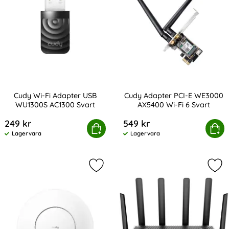
Cudy Wi-Fi Adapter USB
Cudy Adapter PCI-E WE3000
WU1300S AC1300 Svart
AX5400 Wi-Fi 6 Svart
Art. nr 224759
Art. nr 224758
249 kr
549 kr
Cudy Wi-Fi Adapter USB WU1300S AC1300 Svart
Köp
Cudy Adapter PCI-E WE3000 
Köp
Lagervara
Lagervara
Tillgänglighet:
Tillgänglighet:
Markera cudy Access Point AP1300 
Mar