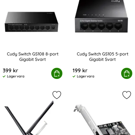
Cudy Switch GS108 8-port
Cudy Switch GS105 5-port
Gigabit Svart
Gigabit Svart
Art. nr 231623
Art. nr 231622
399 kr
199 kr
Cudy Switch GS108 8-port Gigabit Svart
Köp
Cudy Switch GS105 5-po
Köp
Lagervara
Lagervara
Tillgänglighet:
Tillgänglighet:
Markera cudy Adapter PCI-E WE3000
Mar