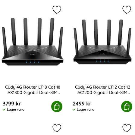
Markera cudy 4G Router LT18 Cat 18
Mar
Cudy 4G Router LT18 Cat 18
Cudy 4G Router LT12 Cat 12
AX1800 Gigabit Dual-SIM
AC1200 Gigabit Dual-SIM
Art. nr 231629
Art. nr 231628
Svart
Svart
3799 kr
2499 kr
4G Router LT18 Cat 18 AX1800 Gigabit Dual-SIM Svart
Köp
Cudy 4G Router LT12 Cat 12 AC12
Köp
Lagervara
Lagervara
Tillgänglighet:
Tillgänglighet:
Markera cudy Acces Point AP3000 A
Mar