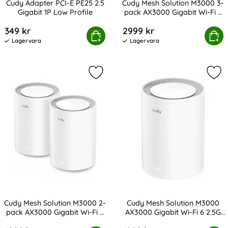
Cudy Adapter PCI-E PE25 2.5
Cudy Mesh Solution M3000 3-
Gigabit 1P Low Profile
pack AX3000 Gigabit Wi-Fi 6
Art. nr 231637
Art. nr 231636
2.5G Vit
349 kr
2999 kr
udy Adapter PCI-E PE25 2.5 Gigabit 1P Low Profile
Cudy Mesh Solution M3000 3-pack AX
Köp
Köp
Lagervara
Lagervara
Tillgänglighet:
Tillgänglighet:
Markera cudy Mesh Solution M3000 2
Mar
Cudy Mesh Solution M3000 2-
Cudy Mesh Solution M3000
pack AX3000 Gigabit Wi-Fi 6
AX3000 Gigabit Wi-Fi 6 2.5G
Art. nr 231635
Art. nr 231634
2.5G Vit
Vit