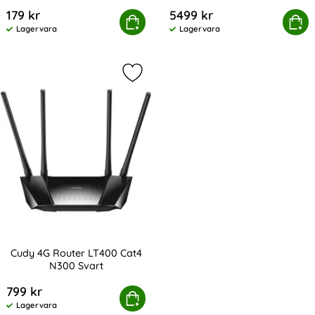
Art. nr 224746
Art. nr 224744
Svart
179 kr
5499 kr
Cudy Wi-Fi Adapter USB WU650 AC650 Svart
Köp
Cudy 5G Router P5 Rel 16 AX300
Köp
Lagervara
Lagervara
Tillgänglighet:
Tillgänglighet:
Markera cudy 4G Router LT400 Cat4
Cudy 4G Router LT400 Cat4
N300 Svart
Art. nr 224742
799 kr
Cudy 4G Router LT400 Cat4 N300 Svart
Köp
Lagervara
Tillgänglighet: