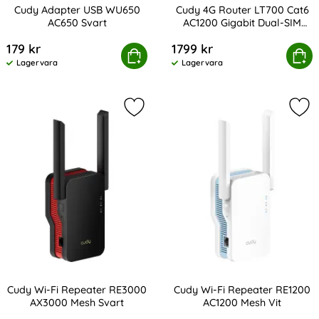
Cudy Adapter USB WU650
Cudy 4G Router LT700 Cat6
AC650 Svart
AC1200 Gigabit Dual-SIM
Art. nr 231617
Art. nr 231616
Svart
179 kr
1799 kr
Cudy Adapter USB WU650 AC650 Svart
Köp
Cudy 4G Router LT700 Cat6 AC12
Köp
Lagervara
Lagervara
Tillgänglighet:
Tillgänglighet:
Markera cudy Wi-Fi Repeater RE30
Mar
Cudy Wi-Fi Repeater RE3000
Cudy Wi-Fi Repeater RE1200
AX3000 Mesh Svart
AC1200 Mesh Vit
Art. nr 231613
Art. nr 231611