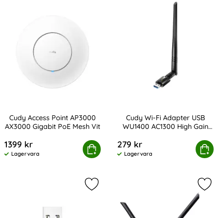
Cudy Access Point AP3000
Cudy Wi-Fi Adapter USB
AX3000 Gigabit PoE Mesh Vit
WU1400 AC1300 High Gain
Art. nr 224762
Art. nr 224760
Svart
1399 kr
279 kr
 Access Point AP3000 AX3000 Gigabit PoE Mesh Vit
Köp
Cudy Wi-Fi Adapter USB WU1400
Köp
Lagervara
Lagervara
Tillgänglighet:
Tillgänglighet:
Markera cudy Wi-Fi Adapter USB W
Mar