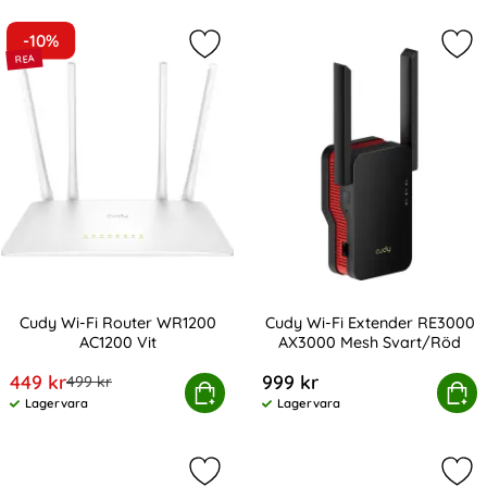
-10%
Markera cudy Wi-Fi Router WR1200 
Mar
Cudy Wi-Fi Router WR1200
Cudy Wi-Fi Extender RE3000
AC1200 Vit
AX3000 Mesh Svart/Röd
Art. nr 231606
Art. nr 224764
rea pris
449 kr
999 kr
tidigare pris
499 kr
Cudy Wi-Fi Router WR1200 AC1200 Vit
Köp
Cudy Wi-Fi Extender RE3000 
Köp
Lagervara
Lagervara
Tillgänglighet:
Tillgänglighet:
Markera cudy Access Point AP3000 
Mar