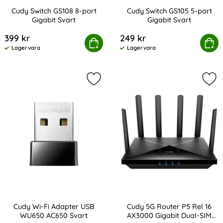
Cudy Switch GS108 8-port
Cudy Switch GS105 5-port
Gigabit Svart
Gigabit Svart
Art. nr 224752
Art. nr 224751
399 kr
249 kr
Cudy Switch GS108 8-port Gigabit Svart
Köp
Cudy Switch GS105 5-po
Köp
Lagervara
Lagervara
Tillgänglighet:
Tillgänglighet:
Markera cudy Wi-Fi Adapter USB W
Mar
Cudy Wi-Fi Adapter USB
Cudy 5G Router P5 Rel 16
WU650 AC650 Svart
AX3000 Gigabit Dual-SIM