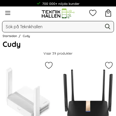
700 000+ nöjda kunder
Meny
Mina favorit
Sök
Ge
Sök på Teknikhallen
Startsidan
Cudy
Cudy
Visar
39
produkter
Markera cudy 4G Router LT300 CAT
Mar