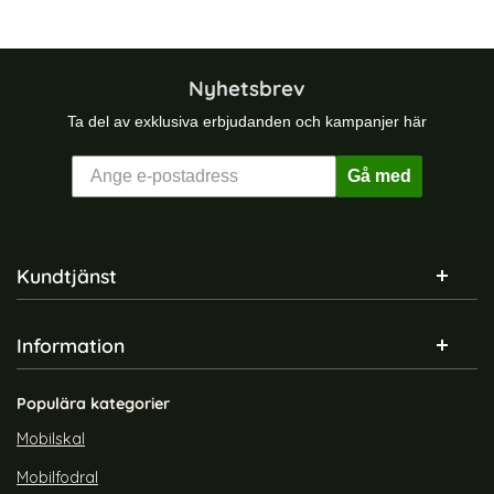
Nyhetsbrev
Ta del av exklusiva erbjudanden och kampanjer här
Gå med
Sidfot Blandad info och länkar
Kundtjänst
Information
Populära kategorier
Mobilskal
Mobilfodral