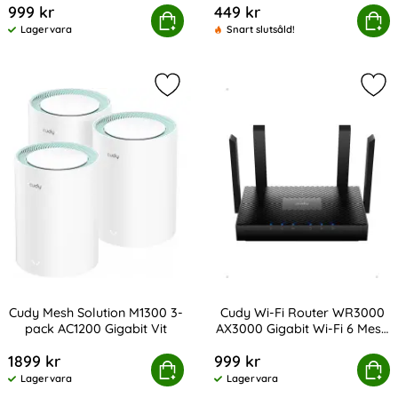
999 kr
449 kr
Cudy Wi-Fi Repeater RE3000 AX3000 Mesh Svart
Köp
Cudy Wi-Fi Repeater RE12
Köp
Lagervara
Snart slutsåld!
Tillgänglighet:
Markera cudy Mesh Solution M1300 
Mar
Cudy Mesh Solution M1300 3-
Cudy Wi-Fi Router WR3000
pack AC1200 Gigabit Vit
AX3000 Gigabit Wi-Fi 6 Mesh
Art. nr 231609
Art. nr 231608
Svart
1899 kr
999 kr
dy Mesh Solution M1300 3-pack AC1200 Gigabit Vit
Köp
Cudy Wi-Fi Router WR3000 AX3000 
Köp
Lagervara
Lagervara
Tillgänglighet:
Tillgänglighet: