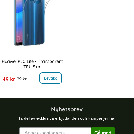
Huawei P20 Lite - Transparent
TPU Skal
Art. nr 3751
, Huawei P20 Lite - Transparent TPU Skal
rea pris
Bevaka
49 kr
tidigare pris
129 kr
Nyhetsbrev
Ta del av exklusiva erbjudanden och kampanjer här
Gå med