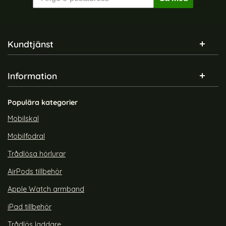
Sidfot Blandad info och länkar
Kundtjänst
Information
Populära kategorier
Mobilskal
Mobilfodral
Trådlösa hörlurar
AirPods tillbehör
Apple Watch armband
iPad tillbehör
Trådlös laddare