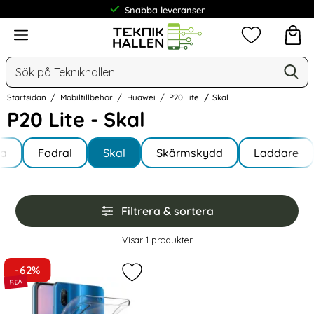
Snabba leveranser
Meny
Mina favorit
Sök
Ge
Sök på Teknikhallen
Startsidan
Mobiltillbehör
Huawei
P20 Lite
Skal
P20 Lite - Skal
Underkategorier
Hoppa
la
till
Fodral
Skal
Skärmskydd
Laddare
te
produkter
Hoppa
Filtrera & sortera
över
filtersektionen
Filtrera & sortera
Visar
1
produkter
produktlista
-62%
Markera huawei P20 Lite - Transpar