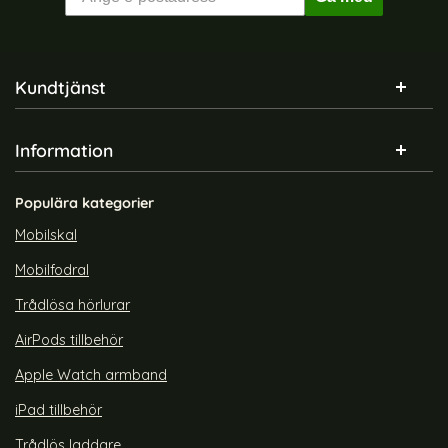
Sidfot Blandad info och länkar
Kundtjänst
Information
Populära kategorier
Mobilskal
Mobilfodral
Trådlösa hörlurar
AirPods tillbehör
Apple Watch armband
iPad tillbehör
Trådlös laddare