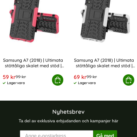
Samsung A7 (2018) | Ultimata
Samsung A7 (2018) | Ultimata
stöttåliga skalet med stöd |
stöttåliga skalet med stöd |
Art. nr 2765
Art. nr 2736
Rosa
Vit
rea pris
rea pris
59 kr
69 kr
tidigare pris
tidigare pris
99 kr
99 kr
 A7 (2018) | Ultimata stöttåliga skalet med stöd | Rosa
Köp
Samsung A7 (2018) | Ultimata stött
Köp
Lagervara
Lagervara
Tillgänglighet:
Tillgänglighet:
Nyhetsbrev
Ta del av exklusiva erbjudanden och kampanjer här
Gå med