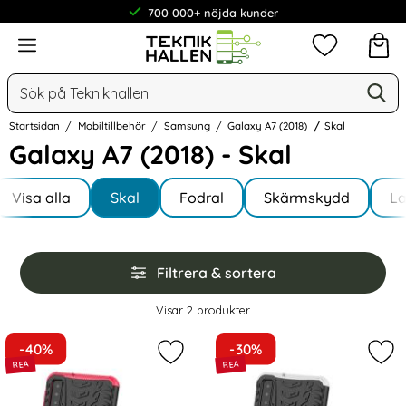
700 000+ nöjda kunder
Meny
Mina favorit
Sök
Ge
Sök på Teknikhallen
Startsidan
Mobiltillbehör
Samsung
Galaxy A7 (2018)
Skal
Galaxy A7 (2018) - Skal
Underkategorier
Hoppa
till
Visa alla
Skal
Fodral
Skärmskydd
L
I Galaxy A7 (2018)
produkter
Hoppa
Filtrera & sortera
över
filtersektionen
Filtrera & sortera
Visar
2
produkter
produktlista
-40%
-30%
Markera samsung A7 (2018) | Ultima
Mark