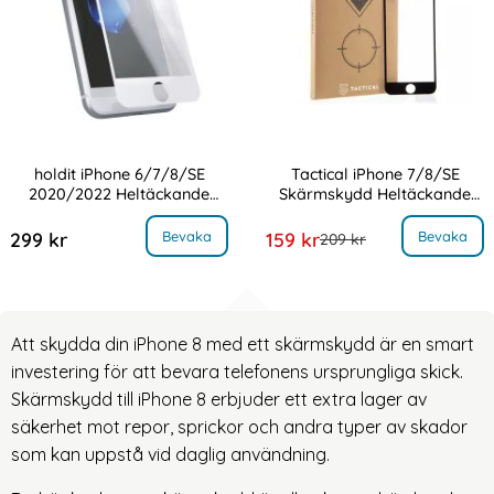
holdit iPhone 6/7/8/SE
Tactical iPhone 7/8/SE
2020/2022 Heltäckande
Skärmskydd Heltäckande
Art. nr 20560
Art. nr 208469
Skärmskydd I Härdat Glas Vit
Härdat Glas Svart
hone 6/7/8/SE 2020/2022 Heltäckande Skärmskydd I Härdat Glas Vit
, Tactical iPhone 7/8/SE Skärmskydd Hel
rea pris
Bevaka
Bevaka
299 kr
159 kr
tidigare pris
209 kr
Att skydda din iPhone 8 med ett skärmskydd är en smart
investering för att bevara telefonens ursprungliga skick.
Skärmskydd till iPhone 8 erbjuder ett extra lager av
säkerhet mot repor, sprickor och andra typer av skador
som kan uppstå vid daglig användning.