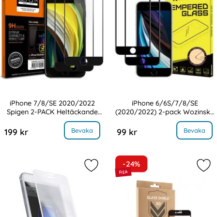
iPhone 7/8/SE 2020/2022
iPhone 6/6S/7/8/SE
Spigen 2-PACK Heltäckande
(2020/2022) 2-pack Wozinsky
Art. nr 9140
Art. nr 14642
Skärmskydd Härdat Glas
Heltäckande Skärmskydd
8/SE 2020/2022 Spigen 2-PACK Heltäckande Skärmskydd Härdat Glas
, iPhone 6/6S/7/8/SE (2020/2022) 2-pack Wo
Bevaka
Bevaka
199 kr
99 kr
-24%
Markera holdit iPhone 6/7/8/SE 20
Mar