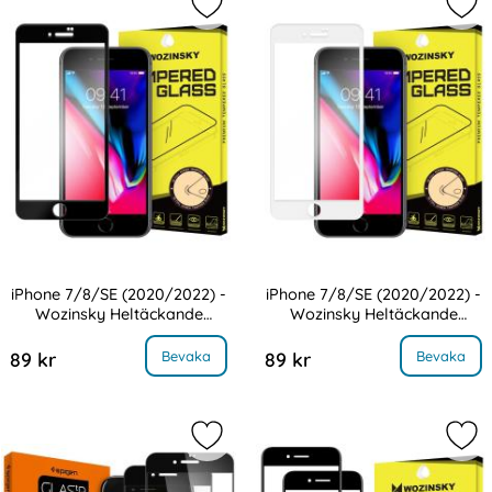
Markera iPhone 7/8/SE (2020/2022)
Mar
iPhone 7/8/SE (2020/2022) -
iPhone 7/8/SE (2020/2022) -
Wozinsky Heltäckande
Wozinsky Heltäckande
Art. nr 9093
Art. nr 9094
Skärmskydd - Svart
Skärmskydd - Vit
 7/8/SE (2020/2022) - Wozinsky Heltäckande Skärmskydd - Svart
, iPhone 7/8/SE (2020/2022) - Wozinsky H
Bevaka
Bevaka
89 kr
89 kr
Markera iPhone 7/8/SE 2020/2022 
Mar