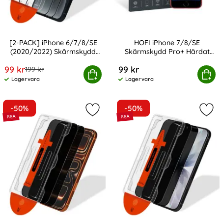
[2-PACK] iPhone 6/7/8/SE
HOFI iPhone 7/8/SE
(2020/2022) Skärmskydd
Skärmskydd Pro+ Härdat
Art. nr 246453
Art. nr 210878
Härdat Glas - Med
Glas
rea pris
99 kr
99 kr
tidigare pris
199 kr
Monteringsram
7/8/SE (2020/2022) Skärmskydd Härdat Glas - Med Mon
Köp
HOFI iPhone 7/8/SE Skärmsk
Köp
Lagervara
Lagervara
Tillgänglighet:
Tillgänglighet:
-50%
-50%
Markera [2-PACK] iPhone 7/8/SE (
Mar