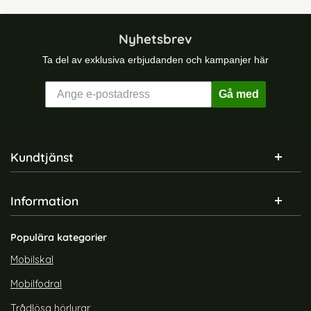
Nyhetsbrev
Ta del av exklusiva erbjudanden och kampanjer här
Gå med
Sidfot Blandad info och länkar
Kundtjänst
Information
Populära kategorier
Mobilskal
Mobilfodral
Trådlösa hörlurar