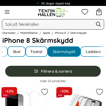
30 dagar öppet köp
Meny
Mina favorit
Sök
Ge
Sök på Teknikhallen
Startsidan
Mobiltillbehör
Apple
iPhone 8
Skärmskydd
iPhone 8 Skärmskydd
Underkategorier
Hoppa
la
till
Skal
Fodral
Skärmskydd
Laddare
e 8
produkter
Hoppa
Filtrera & sortera
över
filtersektionen
Filtrera & sortera
Visar
20
produkter
produktlista
-62%
-50%
Markera 2-Pack - iPhone 7/8/SE (2
Mar