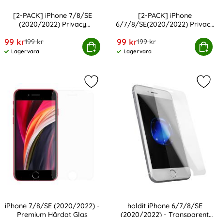
[2-PACK] iPhone 7/8/SE
[2-PACK] iPhone
(2020/2022) Privacy
6/7/8/SE(2020/2022) Privacy
Art. nr 246509
Art. nr 246508
Skärmskydd Härdat Glas-
Skärmskydd Härdat Glas-
rea pris
rea pris
99 kr
99 kr
tidigare pris
tidigare pris
199 kr
Monteringsram
199 kr
Monteringsram
8/SE (2020/2022) Privacy Skärmskydd Härdat Glas-Mon
[2-PACK] iPhone 6/7/8/SE(2020/2022) Privacy
Köp
Köp
Lagervara
Lagervara
Tillgänglighet:
Tillgänglighet:
Markera iPhone 7/8/SE (2020/2022)
Mar
iPhone 7/8/SE (2020/2022) -
holdit iPhone 6/7/8/SE
Premium Härdat Glas
(2020/2022) - Transparent