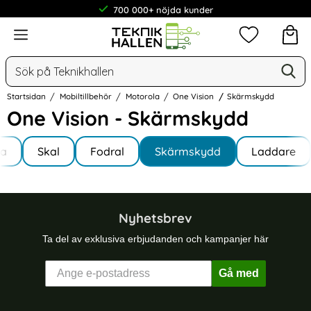
700 000+ nöjda kunder
Meny
Mina favorit
Sök
Ge
Sök på Teknikhallen
Startsidan
Mobiltillbehör
Motorola
One Vision
Skärmskydd
One Vision - Skärmskydd
Underkategorier
Hoppa
la
till
Skal
Fodral
Skärmskydd
Laddare
ision
produkter
Nyhetsbrev
Ta del av exklusiva erbjudanden och kampanjer här
Gå med