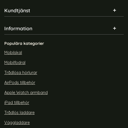
Sidfot Blandad info och länkar
Kundtjänst
Information
Populära kategorier
Mobilskal
Mobilfodral
Trådlösa hörlurar
AirPods tillbehör
Apple Watch armband
iPad tillbehör
Trådlös laddare
Väggladdare