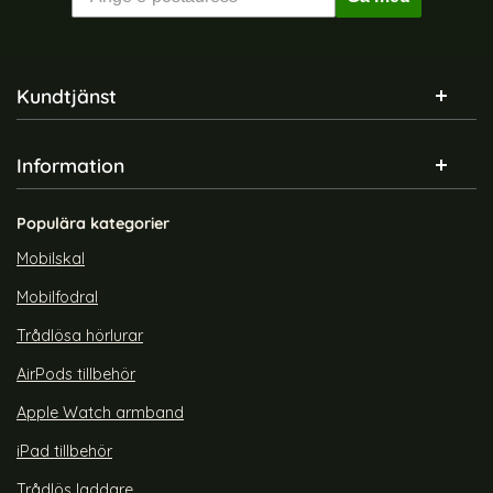
Sidfot Blandad info och länkar
Kundtjänst
Information
Populära kategorier
Mobilskal
Mobilfodral
Trådlösa hörlurar
AirPods tillbehör
Apple Watch armband
iPad tillbehör
Trådlös laddare