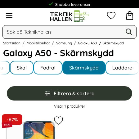
Snabba leveranser
Meny
Mina favorit
Sök
Ge
Sök på Teknikhallen
Startsidan
Mobiltillbehör
Samsung
Galaxy A50
Skärmskydd
Galaxy A50 - Skärmskydd
Underkategorier
Hoppa
la
till
Skal
Fodral
Skärmskydd
Laddare
y A50
produkter
Hoppa
Filtrera & sortera
över
filtersektionen
Filtrera & sortera
Visar
1
produkter
produktlista
-67%
Markera 2-Pack Samsung Galaxy A5