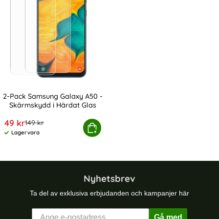
2-Pack Samsung Galaxy A50 -
Skärmskydd i Härdat Glas
Art. nr 10111
rea pris
49 kr
tidigare pris
149 kr
ck Samsung Galaxy A50 - Skärmskydd i Härdat Glas
Köp
Lagervara
Tillgänglighet:
Nyhetsbrev
Ta del av exklusiva erbjudanden och kampanjer här
Gå med