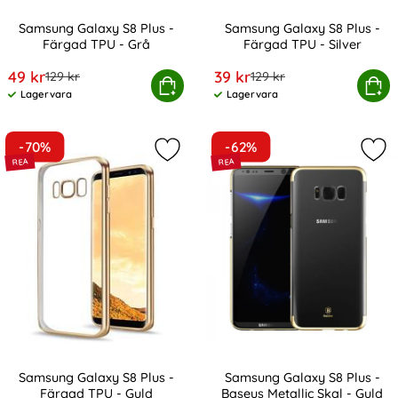
Samsung Galaxy S8 Plus -
Samsung Galaxy S8 Plus -
Färgad TPU - Grå
Färgad TPU - Silver
Art. nr 3699
Art. nr 3700
rea pris
rea pris
49 kr
39 kr
tidigare pris
tidigare pris
129 kr
129 kr
Samsung Galaxy S8 Plus - Färgad TPU - Grå
Köp
Samsung Galaxy S8 Plus - 
Köp
Lagervara
Lagervara
Tillgänglighet:
Tillgänglighet:
-70%
-62%
Markera samsung Galaxy S8 Plus - 
Mar
Samsung Galaxy S8 Plus -
Samsung Galaxy S8 Plus -
Färgad TPU - Guld
Baseus Metallic Skal - Guld