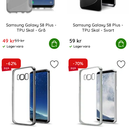
Samsung Galaxy S8 Plus -
Samsung Galaxy S8 Plus -
TPU Skal - Grå
TPU Skal - Svart
Art. nr 2759
Art. nr 2760
rea pris
49 kr
59 kr
tidigare pris
59 kr
Samsung Galaxy S8 Plus - TPU Skal - Grå
Köp
Samsung Galaxy S8 Plus 
Köp
Lagervara
Lagervara
Tillgänglighet:
Tillgänglighet:
-62%
-70%
Markera samsung Galaxy S8 Plus - 
Mar