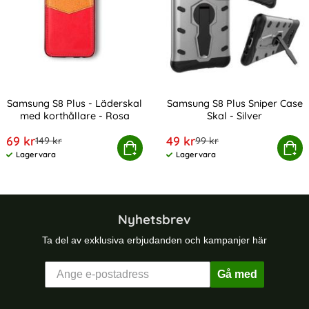
Samsung S8 Plus - Läderskal
Samsung S8 Plus Sniper Case
med korthållare - Rosa
Skal - Silver
Art. nr 229153
Art. nr 229155
rea pris
rea pris
69 kr
49 kr
tidigare pris
tidigare pris
149 kr
99 kr
msung S8 Plus - Läderskal med korthållare - Rosa
Köp
Samsung S8 Plus Sniper C
Köp
Lagervara
Lagervara
Tillgänglighet:
Tillgänglighet:
Nyhetsbrev
Ta del av exklusiva erbjudanden och kampanjer här
Gå med