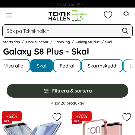
Frakt från 19 kr
Meny
Mina favorit
Sök
Ge
Sök på Teknikhallen
Startsidan
Mobiltillbehör
Samsung
Galaxy S8 Plus
Skal
Galaxy S8 Plus - Skal
Underkategorier
Hoppa
till
Visa alla
Skal
Fodral
Skärmskydd
L
I Galaxy S8 Plus
produkter
Hoppa
Filtrera & sortera
över
filtersektionen
Filtrera & sortera
Visar
20
produkter
produktlista
-62%
-70%
Markera samsung Galaxy S8 Plus - 
Mar