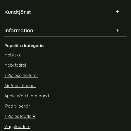
Sidfot Blandad info och länkar
Kundtjänst
Information
Populära kategorier
Mobilskal
Mobilfodral
Trådlösa hörlurar
AirPods tillbehör
Apple Watch armband
iPad tillbehör
Trådlös laddare
Väggladdare