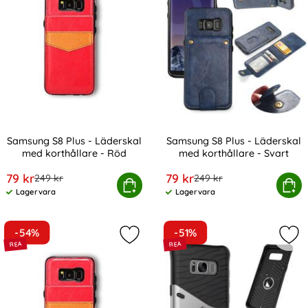
Samsung S8 Plus - Läderskal
Samsung S8 Plus - Läderskal
med korthållare - Röd
med korthållare - Svart
Art. nr 225388
Art. nr 225389
rea pris
rea pris
79 kr
79 kr
tidigare pris
tidigare pris
249 kr
249 kr
msung S8 Plus - Läderskal med korthållare - Röd
Köp
Samsung S8 Plus - Läderskal 
Köp
Lagervara
Lagervara
Tillgänglighet:
Tillgänglighet:
-54%
-51%
Markera samsung S8 Plus - Läderska
Mar