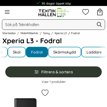
30 dagar öppet köp
Meny
Mina favorit
Sök
Ge
Sök på Teknikhallen
Startsidan
Mobiltillbehör
Sony
Xperia L3
Fodral
Xperia L3 - Fodral
Underkategorier
Hoppa
la
till
Skal
Fodral
Skärmskydd
Laddare
a L3
produkter
Hoppa
Filtrera & sortera
över
filtersektionen
Filtrera & sortera
Visar
1
produkter
produktlista
Markera gEAR Sony Xperia L3 Fodra