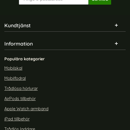
Sidfot Blandad info och länkar
Kundtjänst
Information
Populära kategorier
Mobilskal
Mobilfodral
Trådlösa hörlurar
AirPods tillbehör
Apple Watch armband
iPad tillbehör
Trådlös laddare