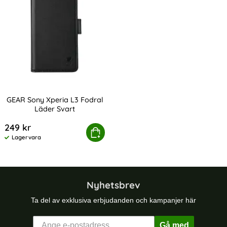
GEAR Sony Xperia L3 Fodral
Läder Svart
Art. nr 208301
249 kr
GEAR Sony Xperia L3 Fodral Läder Svart
Köp
Lagervara
Tillgänglighet:
Nyhetsbrev
Ta del av exklusiva erbjudanden och kampanjer här
Gå med