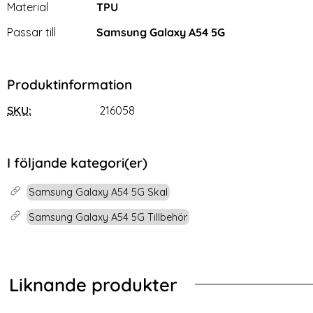
Material
TPU
Passar till
Samsung Galaxy A54 5G
Produktinformation
SKU:
216058
2-Pack Samsung A34 5G
Samsung Galaxy S10e -
Skärmskydd i Härdat Glas
Transparent TPU Skal
Art. nr 216681
Art. nr 3912
rea pris
rea pris
59 kr
49 kr
tidigare pris
tidigare pris
179 kr
129 kr
kal Matt TPU Svart
-Pack Samsung A34 5G Skärmskydd i Härdat Glas
Köp
Samsung Galaxy S10e - Tr
Köp
S
I följande kategori(er)
Lagervara
Lagervara
Tillgänglighet:
Tillgänglighet:
Samsung Galaxy A54 5G Skal
Samsung Galaxy A54 5G Tillbehör
Liknande produkter