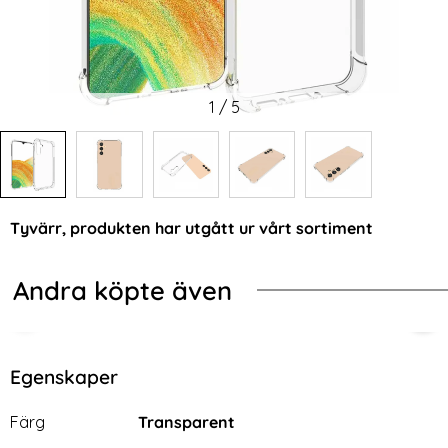
1
/
5
Tyvärr, produkten har utgått ur vårt sortiment
Andra köpte även
-67%
-62%
TPU Skal
Samsung Galaxy A54 5G Skal Matt TPU Svart
2-Pack Samsung A34 5G Skärmskydd
Sam
Egenskaper
Egenskaper/attribut för denna produkt
Attribut
Värde
Färg
Transparent