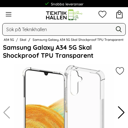
Snabba leveranser
Meny
Mina favorit
Sök
Ge
Sök på Teknikhallen
xy A54 5G
Skal
Samsung Galaxy A34 5G Skal Shockproof TPU Transparent
Hoppa
Samsung Galaxy A34 5G Skal
över
Shockproof TPU Transparent
Bilder
Mar