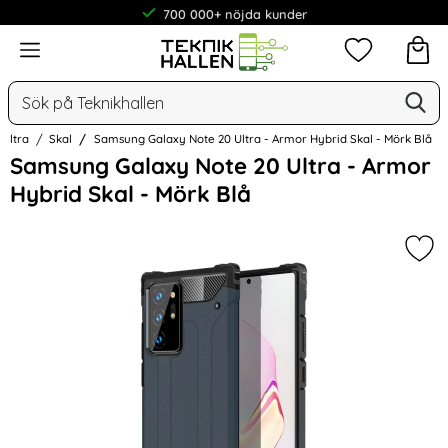
700 000+ nöjda kunder
Meny
Mina favorit
Sök
Ge
Sök på Teknikhallen
 Ultra
Skal
Samsung Galaxy Note 20 Ultra - Armor Hybrid Skal - Mörk Blå
Hoppa
Samsung Galaxy Note 20 Ultra - Armor
över
Hybrid Skal - Mörk Blå
Bilder
Mar