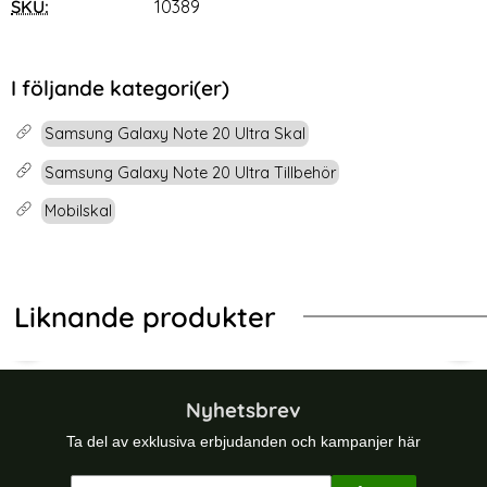
SKU:
10389
I följande kategori(er)
Samsung Galaxy Note 20 Ultra Skal
Samsung Galaxy Note 20 Ultra Tillbehör
Mobilskal
Liknande produkter
-47%
l - Röd
ng Galaxy Note 10 - Armour Skal - Guld
Samsung Galaxy Note 20 - Armor Hy
Sam
Nyhetsbrev
Ta del av exklusiva erbjudanden och kampanjer här