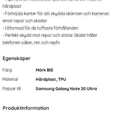
Snart slutsåld!
Lagervara
Tillgänglighet:
hårdplast
- Förhöjda kanter för att skydda skärmen och kameran
emot repor och skador
- Utformad för de tuffaste förhållanden
- Perfekt skydd mot repor och stötar. Skalet håller
telefonen säker, ren och repfri
Egenskaper
Egenskaper/attribut för denna produkt
Attribut
Värde
Färg
Mörk Blå
Material
Hårdplast, TPU
Passar till
Samsung Galaxy Note 20 Ultra
Produktinformation