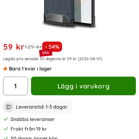
Handla denna produkt Samsung Galaxy Note 20 Ultra - Armo
rea pris
59 kr
tidigare pris
Priset är nedsatt med
129 kr
- 54%
Prishistorik
Lägsta pris senaste 30 dagarna är 59 kr (2026-08-07)
Bara 1 kvar i lager
antal
Lägg i varukorg
Leveranstid:
1-3 dagar
Snabba leveranser
Frakt från 19 kr
30 dagar öppet köp