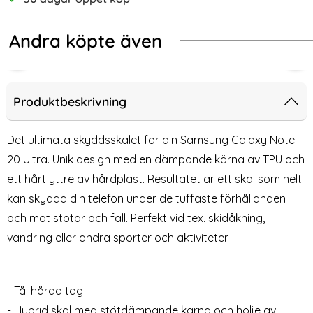
Andra köpte även
-67%
sparent TPU Skal
A Samsung Galaxy Note 20 Ultra Skal Kortfack Svart
Samsung Galaxy Note 20 Ultra - Kolf
2-P
Produktbeskrivning
Det ultimata skyddsskalet för din Samsung Galaxy Note
20 Ultra. Unik design med en dämpande kärna av TPU och
ett hårt yttre av hårdplast. Resultatet är ett skal som helt
kan skydda din telefon under de tuffaste förhållanden
och mot stötar och fall. Perfekt vid tex. skidåkning,
vandring eller andra sporter och aktiviteter.
Samsung Galaxy Note 20
2-Pack Samsung Galaxy A10 -
Ultra - Kolfiber Textur Skal -
Skärmskydd i Härdat Glas
- Tål hårda tag
Art. nr 10393
Art. nr 10105
Blå
rea pris
rea pris
129 kr
49 kr
tidigare pris
149 kr
- Hybrid skal med stötdämpande kärna och hölje av
tra Skal Kortfack Svart
ng Galaxy Note 20 Ultra - Kolfiber Textur Skal - Blå
Köp
2-Pack Samsung Galaxy A10 - S
Köp