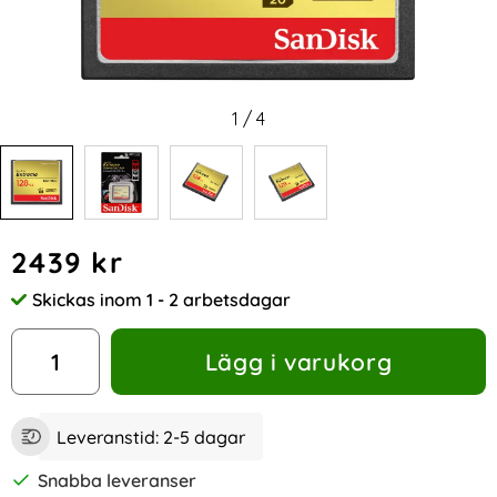
1
/
4
Handla denna produkt SanDisk CF Extreme 128GB 120MB/s 
pris
2439 kr
Skickas inom 1 - 2 arbetsdagar
Tillgänglighet:
antal
Lägg i varukorg
Leveranstid:
2-5 dagar
Snabba leveranser