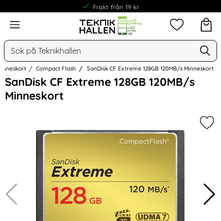
Frakt från 19 kr
Meny
Mina favorit
Sök
Ge
Sök på Teknikhallen
inneskort
Compact Flash
SanDisk CF Extreme 128GB 120MB/s Minneskort
Hoppa
SanDisk CF Extreme 128GB 120MB/s
över
Minneskort
Bilder
Mar