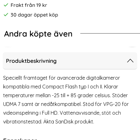
Frakt från 19 kr
30 dagar öppet köp
Andra köpte även
nneskort
sk MicroSDXC Extreme 512 GB 190MB/s Inkl. Adapter
SanDisk MicroSDHC Ultra Mobil 32 GB
San
Produktbeskrivning
Speciellt framtaget för avancerade digitalkameror
kompatibla med Compact Flash typ I och II. Klarar
temperaturer mellan -25 till + 85 grader celsius. Stöder
UDMA 7 samt är nedåtkompatibel. Stöd för VPG-20 för
videoinspelning i Full HD. Vattenavvisande, stöt och
vibrationstestad. Äkta SanDisk produkt.
SanDisk MicroSDHC Ultra
SanDisk MicroSDXC Mobil