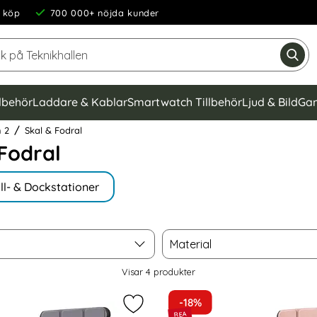
 köp
700 000+ nöjda kunder
Sök på Teknikhallen
Gen
llbehör
Laddare & Kablar
Smartwatch Tillbehör
Ljud & Bild
Gam
 2
Skal & Fodral
Fodral
ll- & Dockstationer
Material
Material
Visar
4
produkter
-18%
7 - Slimfit Tri-Fold Fodral - Svart som favorit
Markera lenovo Tab M7 - Slimfit Tri-