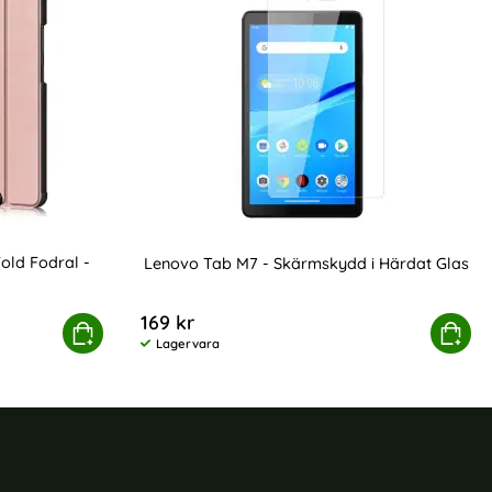
Fold Fodral -
Lenovo Tab M7 - Skärmskydd i Härdat Glas
Art. nr 5711
169 kr
 Slimfit Tri-Fold Fodral - Roséguld
Köp
Lenovo Tab M7 - Skärmsky
Köp
Lagervara
Tillgänglighet: