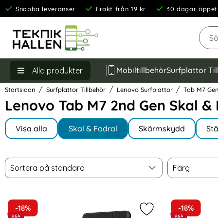
Snabba leveranser
Frakt från 19 kr
30 dagar öppet
Sök
Mobiltillbehör
Surfplattor Ti
Alla produkter
Startsidan
Surfplattor Tillbehör
Lenovo Surfplattor
Tab M7 Gen
Lenovo Tab M7 2nd Gen Skal & 
Underkategorier
Hoppa
till
Visa alla
Skal & Fodral
Skärmskydd
Stä
I Tab M7 Gen 2
produkter
Filtrera & sortera
Sortera
Färg
Hoppa
Sortera på standard
Färg
över
filtersektionen
produktlista
-18%
-18%
Markera lenovo Tab M