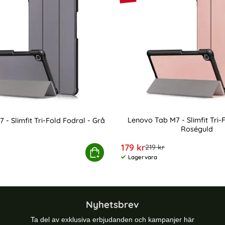
Lenovo Tab M7 - Slimfit Tri-
- Slimfit Tri-Fold Fodral - Grå
Roséguld
Art. nr 5624
rea pris
179 kr
e pris
tidigare pris
219 kr
Svart
Lenovo Tab M7 - Slimfit Tri-Fold Fodral - Grå
Köp
Lenovo Tab M7 -
Lagervara
Tillgänglighet:
Nyhetsbrev
Ta del av exklusiva erbjudanden och kampanjer här