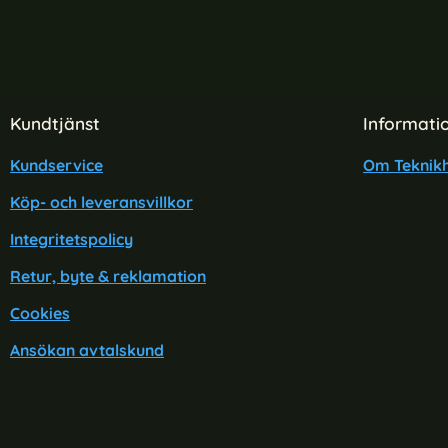
Sidfot Blandad info och länkar
Kundtjänst
Informati
Kundservice
Om Teknikh
Köp- och leveransvillkor
Integritetspolicy
Retur, byte & reklamation
Cookies
Ansökan avtalskund