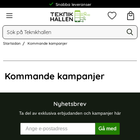
Snabba leveranser
Meny
Mina favorit
Sök
Ge
Sök på Teknikhallen
Startsidan
Kommande kampanjer
Meny - informationssidor
Kommande kampanjer
Nyhetsbrev
Ta del av exklusiva erbjudanden och kampanjer här
Gå med