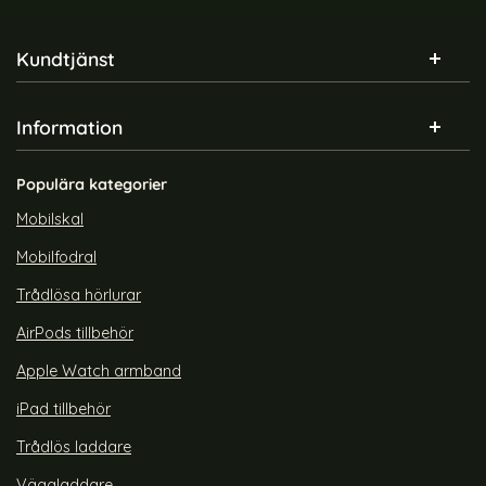
Sidfot Blandad info och länkar
Kundtjänst
Information
Populära kategorier
Mobilskal
Mobilfodral
Trådlösa hörlurar
AirPods tillbehör
Apple Watch armband
iPad tillbehör
Trådlös laddare
Väggladdare