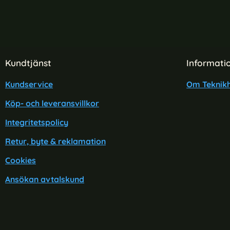
Sidfot Blandad info och länkar
Kundtjänst
Informati
Kundservice
Om Teknikh
Köp- och leveransvillkor
Integritetspolicy
Retur, byte & reklamation
Cookies
Ansökan avtalskund