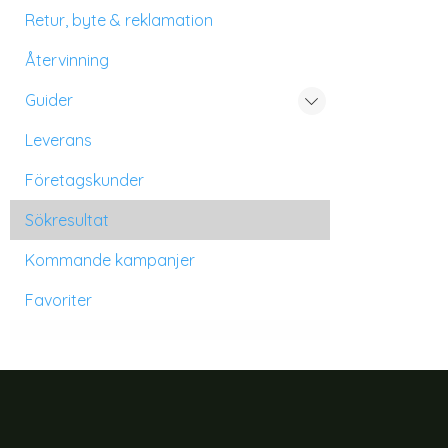
Retur, byte & reklamation
Återvinning
Guider
Leverans
Företagskunder
Sökresultat
Kommande kampanjer
Favoriter