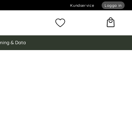
Kundservice
Logga in
omför sökning
Mina favoriter
ing & Data