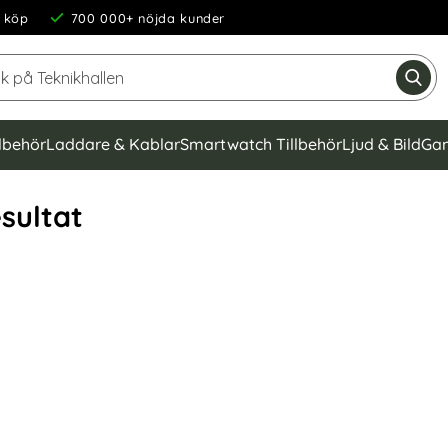
 köp
700 000+ nöjda kunder
Sök på Teknikhallen
Gen
llbehör
Laddare & Kablar
Smartwatch Tillbehör
Ljud & Bild
Gam
sultat