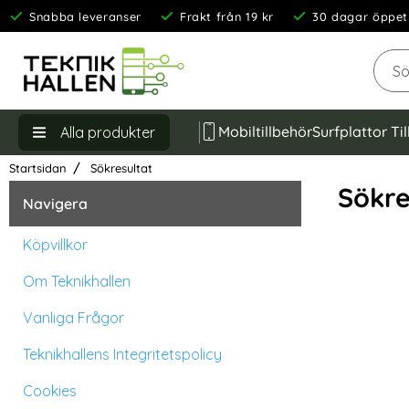
Snabba leveranser
Frakt från 19 kr
30 dagar öppet
Sök
Mobiltillbehör
Surfplattor Ti
Alla produkter
Startsidan
Sökresultat
Sökre
Navigera
Köpvillkor
Om Teknikhallen
Vanliga Frågor
Teknikhallens Integritetspolicy
Cookies