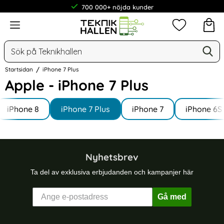
700 000+ nöjda kunder
Meny
Mina favorit
Sök
Ge
Sök på Teknikhallen
Startsidan
iPhone 7 Plus
Apple - iPhone 7 Plus
Underkategorier
Hoppa
till
iPhone 8
iPhone 7 Plus
iPhone 7
iPhone 6S
produkter
Nyhetsbrev
Ta del av exklusiva erbjudanden och kampanjer här
Gå med