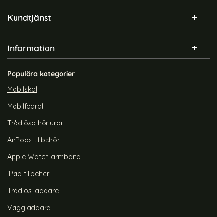
Sidfot Blandad info och länkar
Kundtjänst
Information
Populära kategorier
Mobilskal
Mobilfodral
Trådlösa hörlurar
AirPods tillbehör
Apple Watch armband
iPad tillbehör
Trådlös laddare
Väggladdare