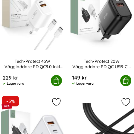
Tech-Protect 45W
Tech-Protect 20W
Väggladdare PD QC3.0 Inkl
Väggladdare PD QC USB-C /
Art. nr 246746
Art. nr 208341
USB-C Kabel Vit
USB-A Svart
229 kr
149 kr
rotect 45W Väggladdare PD QC3.0 Inkl USB-C Kabel Vit
Köp
Tech-Protect 20W Väggladdare P
Köp
Lagervara
Lagervara
Tillgänglighet:
Tillgänglighet:
-5%
Markera tech-Protect 30W PD QC U
Mar