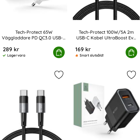
Tech-Protect 65W
Tech-Protect 100W/5A 2m
Väggladdare PD QC3.0 USB-C
USB-C Kabel UltraBoost Evo
Art. nr 246706
Art. nr 227975
/ USB-A Vit
Titanium
289 kr
169 kr
Protect 65W Väggladdare PD QC3.0 USB-C / USB-A Vit
Tech-Protect 100W/5A 2m USB-C Ka
Köp
Köp
Lagervara
Snart slutsåld!
Tillgänglighet:
Markera tech-Protect 1 m 60W/3A P
Mar