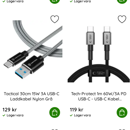
Lagervara
Lagervara
Tillgänglighet:
Tillgänglighet:
Markera tactical 30cm 15W 3A USB-
Mar
Tactical 30cm 15W 3A USB-C
Tech-Protect 1m 60W/3A PD
Laddkabel Nylon Grå
USB-C - USB-C Kabel
Art. nr 216920
Art. nr 238080
UltraBoost
129 kr
119 kr
actical 30cm 15W 3A USB-C Laddkabel Nylon Grå
Köp
Tech-Protect 1m 60W/3A PD USB-C
Köp
Lagervara
Lagervara
Tillgänglighet:
Tillgänglighet: