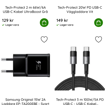
Tech-Protect 2 m 66W/6A
Tech-Protect 20W PD USB-C
USB-C Kabel UltraBoost Grå
Väggladdare Vit
Art. nr 232847
Art. nr 236612
129 kr
149 kr
h-Protect 2 m 66W/6A USB-C Kabel UltraBoost Grå
Köp
Tech-Protect 20W PD USB
Köp
Lagervara
Lagervara
Tillgänglighet:
Tillgänglighet:
Markera samsung Original 15W 2A 
Mar
Samsung Original 15W 2A
Tech-Protect 3 m 100W/5A PD
Laddare EP-TA200EBE - Svart
USB-C - USB-C Kabel