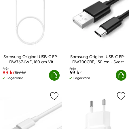
Samsung Original USB-C EP-
Samsung Original USB-C EP-
DW767JWE, 180 cm Vit
DW700CBE, 150 cm - Svart
Art. nr 210764
Art. nr 13853
Från
Från
rea pris
89 kr
69 kr
tidigare pris
129 kr
amsung Original USB-C EP-DW767JWE, 180 cm Vit
Köp
Samsung Original USB-C EP-DW
Köp
Lagervara
Lagervara
Tillgänglighet:
Tillgänglighet:
Markera samsung Original USB-C - 
Mar