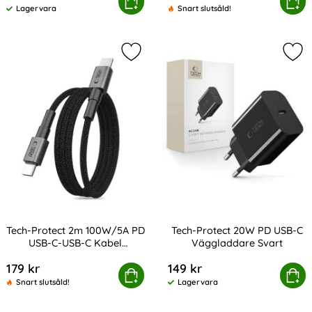
rotect 3m 100W/3A PD USB-C-USB-C Kabel UltraBoost
Köp
Tech-Protect 45W PD 2x US
Köp
Lagervara
Snart slutsåld!
Tillgänglighet:
Markera tech-Protect 2m 100W/5A 
Mar
Tech-Protect 2m 100W/5A PD
Tech-Protect 20W PD USB-C
USB-C-USB-C Kabel
Väggladdare Svart
Art. nr 242921
Art. nr 243062
UltraBoost MagTwist
179 kr
149 kr
ct 2m 100W/5A PD USB-C-USB-C Kabel UltraBoost MagTw
Köp
Tech-Protect 20W PD USB-
Köp
Snart slutsåld!
Lagervara
Tillgänglighet: