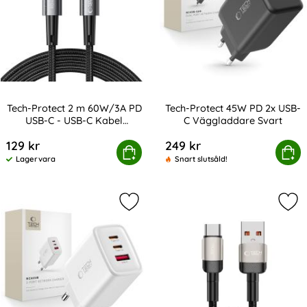
Tech-Protect 2 m 60W/3A PD
Tech-Protect 45W PD 2x USB-
USB-C - USB-C Kabel
C Väggladdare Svart
Art. nr 232844
Art. nr 238722
UltraBoost Grå
129 kr
249 kr
tect 2 m 60W/3A PD USB-C - USB-C Kabel UltraBoost Grå
Köp
Tech-Protect 45W PD 2x USB
Köp
Lagervara
Snart slutsåld!
Tillgänglighet:
Markera tech-Protect 65W Vägglad
Mar