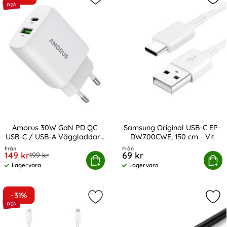
Markera amorus 30W GaN PD QC US
Mar
Amorus 30W GaN PD QC
Samsung Original USB-C EP-
USB-C / USB-A Väggladdare
DW700CWE, 150 cm - Vit
Art. nr 243638
Art. nr 13852
Vit
Från
Från
rea pris
149 kr
69 kr
tidigare pris
199 kr
us 30W GaN PD QC USB-C / USB-A Väggladdare Vit
Köp
Samsung Original USB-C EP-D
Köp
Lagervara
Lagervara
Tillgänglighet:
Tillgänglighet:
-31%
Markera samsung Original USB-C E
Mar