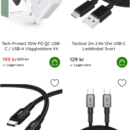
Tech-Protect 30W PD QC USB-
Tactical 2m 2.4A 12W USB-C
C / USB-A Väggladdare Vit
Laddkabel Svart
Art. nr 208346
Art. nr 216931
rea pris
199 kr
129 kr
tidigare pris
209 kr
-Protect 30W PD QC USB-C / USB-A Väggladdare Vit
Köp
Tactical 2m 2.4A 12W USB
Köp
Lagervara
Lagervara
Tillgänglighet:
Tillgänglighet:
Markera eSSAGER 3m 100W PD USB-C
Mar