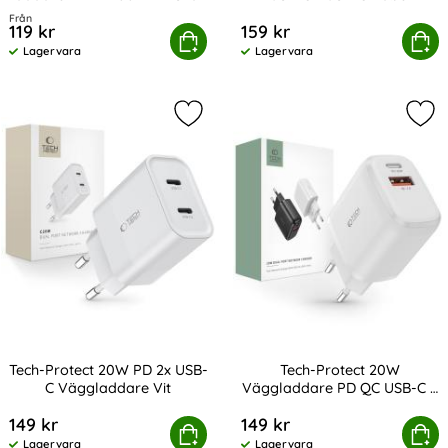
Art. nr 13861
Art. nr 232809
UltraBoost Grå
Från
119 kr
159 kr
sung Original 15W 2A Laddare EP-TA200EBE - Svart
Tech-Protect 3 m 100W/5A PD USB-C 
Köp
Köp
Lagervara
Lagervara
Tillgänglighet:
Tillgänglighet:
Markera tech-Protect 20W PD 2x U
Mar
Tech-Protect 20W PD 2x USB-
Tech-Protect 20W
C Väggladdare Vit
Väggladdare PD QC USB-C /
Art. nr 232805
Art. nr 208135
USB-A Vit
149 kr
149 kr
Tech-Protect 20W PD 2x USB-C Väggladdare Vit
Köp
Tech-Protect 20W Väggladdare 
Köp
Lagervara
Lagervara