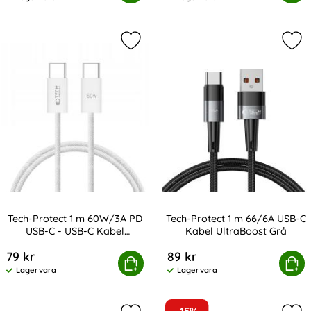
Tillgänglighet:
Tillgänglighet:
Markera tech-Protect 1 m 60W/3A P
Mar
Tech-Protect 1 m 60W/3A PD
Tech-Protect 1 m 66/6A USB-C
USB-C - USB-C Kabel
Kabel UltraBoost Grå
Art. nr 232815
Art. nr 232848
UltraBoost Vit
79 kr
89 kr
tect 1 m 60W/3A PD USB-C - USB-C Kabel UltraBoost Vit
Köp
Tech-Protect 1 m 66/6A USB-
Köp
Lagervara
Lagervara
Tillgänglighet:
Tillgänglighet: