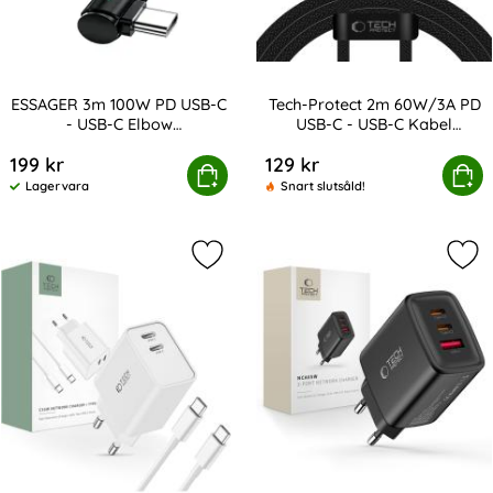
ESSAGER 3m 100W PD USB-C
Tech-Protect 2m 60W/3A PD
- USB-C Elbow
USB-C - USB-C Kabel
Art. nr 219482
Art. nr 238096
Laddningskabel Svart
UltraBoost
199 kr
129 kr
3m 100W PD USB-C - USB-C Elbow Laddningskabel Svar
Köp
Tech-Protect 2m 60W/3A PD USB-C
Köp
Lagervara
Snart slutsåld!
Tillgänglighet:
Markera tech-Protect 25W Väggladda
Mar