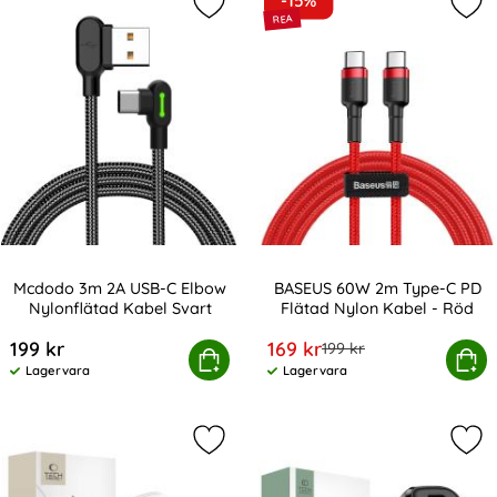
-15%
Markera mcdodo 3m 2A USB-C Elbow
Mar
Mcdodo 3m 2A USB-C Elbow
BASEUS 60W 2m Type-C PD
Nylonflätad Kabel Svart
Flätad Nylon Kabel - Röd
Art. nr 219589
Art. nr 17248
rea pris
199 kr
169 kr
tidigare pris
199 kr
dodo 3m 2A USB-C Elbow Nylonflätad Kabel Svart
Köp
BASEUS 60W 2m Type-C PD Flä
Köp
Lagervara
Lagervara
Tillgänglighet:
Tillgänglighet:
Markera tech-Protect 45W Väggladd
Mar