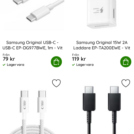
Samsung Original USB-C -
Samsung Original 15W 2A
USB-C EP-DG977BWE, 1m - Vit
Laddare EP-TA200EWE - Vit
Art. nr 13856
Art. nr 13863
Från
Från
79 kr
119 kr
sung Original USB-C - USB-C EP-DG977BWE, 1m - Vit
Köp
Samsung Original 15W 2A Lad
Köp
Lagervara
Lagervara
Tillgänglighet:
Tillgänglighet:
Markera tech-Protect 2m 60W/3A P
Mar