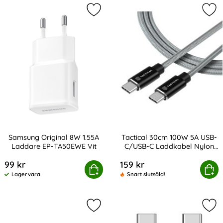
Markera samsung Original 8W 1.55
Mar
Samsung Original 8W 1.55A
Tactical 30cm 100W 5A USB-
Laddare EP-TA50EWE Vit
C/USB-C Laddkabel Nylon
Art. nr 246554
Art. nr 216917
Grå
99 kr
159 kr
msung Original 8W 1.55A Laddare EP-TA50EWE Vit
Köp
Tactical 30cm 100W 5A USB-C/U
Köp
Lagervara
Snart slutsåld!
Tillgänglighet:
Markera mcdodo 1.2m 3in1 USB-C Ti
Mar