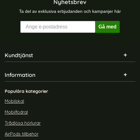
Nyhetsbrev
Ta del av exklusiva erbjudanden och kampanjer här
Gå med
Sidfot Blandad info och länkar
Kundtjänst
Information
Populära kategorier
Mobilskal
Mobilfodral
Trådlösa hörlurar
AirPods tillbehör