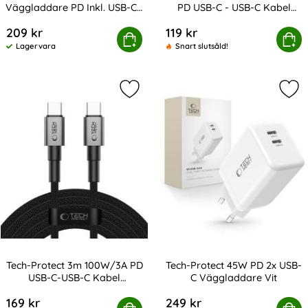
Väggladdare PD Inkl. USB-C -
PD USB-C - USB-C Kabel
Art. nr 213993
Art. nr 238079
USB-C Kabel Vit
UltraBoost
209 kr
119 kr
otect 20W Väggladdare PD Inkl. USB-C - USB-C Kabel Vit
Tech-Protect 0.25m 60W/3A PD USB
Köp
Köp
Lagervara
Snart slutsåld!
Tillgänglighet:
Markera tech-Protect 3m 100W/3A 
Mar
Tech-Protect 3m 100W/3A PD
Tech-Protect 45W PD 2x USB-
USB-C-USB-C Kabel
C Väggladdare Vit
Art. nr 238103
Art. nr 238723
UltraBoost
169 kr
249 kr