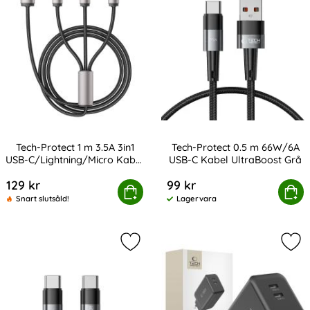
Tech-Protect 1 m 3.5A 3in1
Tech-Protect 0.5 m 66W/6A
USB-C/Lightning/Micro Kabel
USB-C Kabel UltraBoost Grå
Art. nr 232789
Art. nr 232802
UltraBoost
129 kr
99 kr
ect 1 m 3.5A 3in1 USB-C/Lightning/Micro Kabel UltraBoos
Köp
Tech-Protect 0.5 m 66W/6A USB
Köp
Snart slutsåld!
Lagervara
Tillgänglighet:
Markera tech-Protect 2 m 60W/3A P
Mar