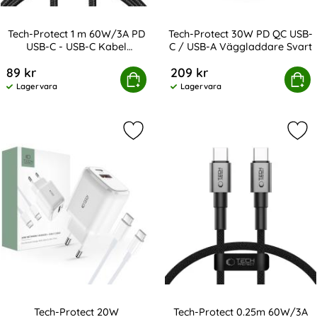
Tech-Protect 1 m 60W/3A PD
Tech-Protect 30W PD QC USB-
USB-C - USB-C Kabel
C / USB-A Väggladdare Svart
Art. nr 232845
Art. nr 208347
UltraBoost Grå
89 kr
209 kr
tect 1 m 60W/3A PD USB-C - USB-C Kabel UltraBoost Grå
Köp
Tech-Protect 30W PD QC USB-C /
Köp
Lagervara
Lagervara
Tillgänglighet:
Tillgänglighet:
Markera tech-Protect 20W Väggladd
Mar
Tech-Protect 20W
Tech-Protect 0.25m 60W/3A