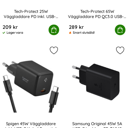
Tech-Protect 25W
Tech-Protect 65W
Väggladdare PD Inkl. USB-C
Väggladdare PD QC3.0 USB-C
Art. nr 232819
Art. nr 246707
Kabel UltraBoost Vit
/ USB-A Svart
209 kr
289 kr
ect 25W Väggladdare PD Inkl. USB-C Kabel UltraBoost Vi
Köp
Tech-Protect 65W Väggladdare PD
Köp
Lagervara
Snart slutsåld!
Tillgänglighet:
Markera spigen 45W Väggladdare Ink
Mar
Spigen 45W Väggladdare
Samsung Original 45W 5A