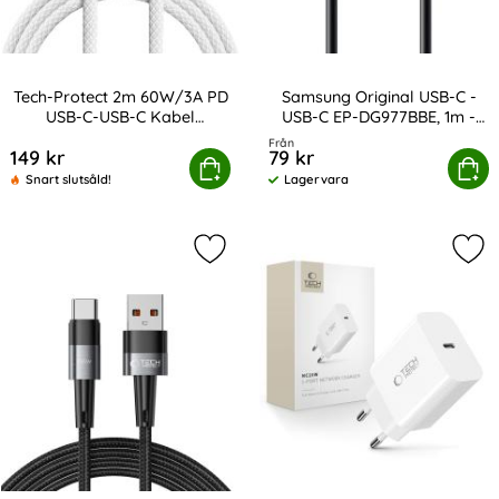
Tech-Protect 2m 60W/3A PD
Samsung Original USB-C -
USB-C-USB-C Kabel
USB-C EP-DG977BBE, 1m -
Art. nr 238101
Art. nr 13857
UltraBoost
Svart
Från
149 kr
79 kr
Protect 2m 60W/3A PD USB-C-USB-C Kabel UltraBoost
Köp
Samsung Original USB-C - USB-C
Köp
Snart slutsåld!
Lagervara
Tillgänglighet:
Markera tech-Protect 2 m 66W/6A U
Mar