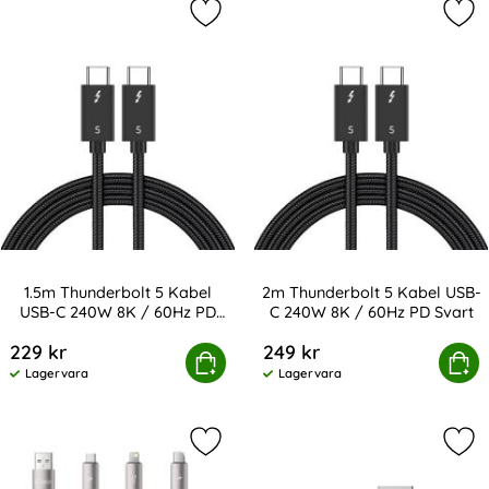
Markera 1.5m Thunderbolt 5 Kabel 
Mar
1.5m Thunderbolt 5 Kabel
2m Thunderbolt 5 Kabel USB-
USB-C 240W 8K / 60Hz PD
C 240W 8K / 60Hz PD Svart
Art. nr 247159
Art. nr 247160
Svart
229 kr
249 kr
Thunderbolt 5 Kabel USB-C 240W 8K / 60Hz PD Svart
Köp
2m Thunderbolt 5 Kabel USB-C 
Köp
Lagervara
Lagervara
Tillgänglighet:
Tillgänglighet:
Markera tech-Protect 1 m 3.5A 3in1
Mar