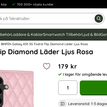
 köp
700 000+ nöjda kunder
Sök på Teknikhallen
Gen
llbehör
Laddare & Kablar
Smartwatch Tillbehör
Ljud & Bild
Gam
BINFEN Galaxy A35 5G Fodral Flip Diamond Läder Ljus Rosa
lip Diamond Läder Ljus Rosa
Handla denna produkt BINF
pris
179 kr
Markera bINFEN Galaxy A35 5G Fod
I lager för omgående le
Tillgänglighet:
antal
Leveranstid:
1-3 daga