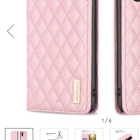
1
/
6