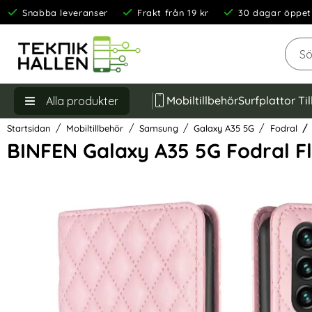
Snabba leveranser
Frakt från 19 kr
30 dagar öppet
Sök
Mobiltillbehör
Surfplattor Ti
Alla produkter
Startsidan
Mobiltillbehör
Samsung
Galaxy A35 5G
Fodral
BINFEN Galaxy A35 5G Fodral F
Hoppa
över
Bilder