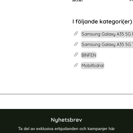
rea pris
109 kr
tidigare pris
149 kr
r Grå
 Galaxy A35 5G Fodral Diamond Multifunktionell Rosa
Köp
Samsung Galaxy A
Snart slutsåld!
I följande kategori(er)
Samsung Galaxy A35 5G 
Samsung Galaxy A35 5G T
BINFEN
Mobilfodral
G Fodral Flip Diamond Läder Blå
BINFEN Galaxy A35 5G Fodral Flip 
Nyhetsbrev
Ta del av exklusiva erbjudanden och kampanjer här