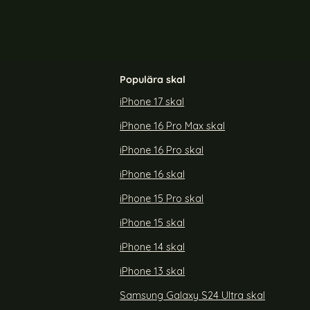
Populära skal
iPhone 17 skal
iPhone 16 Pro Max skal
ral Diamond
BINFEN Galaxy A35 5G Fodral Diamond
rön
Multifunktionell Lila
iPhone 16 Pro skal
Art. nr 226193
rea pris
219 kr
iPhone 16 skal
G Fodral Diamond Multifunktionell Grön
Köp
BINFEN Galaxy A35 5G Fodral Diamo
Köp
Lagervara
Tillgänglighet:
iPhone 15 Pro skal
iPhone 15 skal
iPhone 14 skal
iPhone 13 skal
Samsung Galaxy S24 Ultra skal