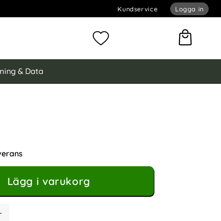
Kundservice
Logga in
omför sökning
Mina favoriter
ing & Data
EN Galaxy A35 5G Fodral Flip Diamond Läder Ljus Rosa
ral Flip Diamond Läder Ljus Rosa som favorit
verans
Lägg i varukorg
r