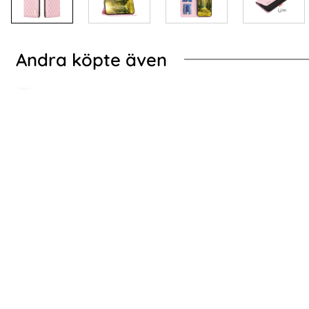
Andra köpte även
NEH Galaxy A35 5G Fodral Retro Läder Röd
Samsung Galaxy A35
Samsung Galaxy A35 5G Fodral Shark Läder
BINFEN Gal
Grå
Mu
Art. nr 226178
Art. nr 226191