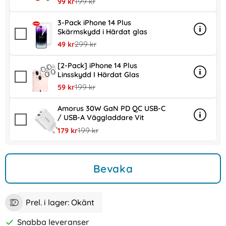
rea pris
tidigare pris
99 kr
199 kr
3-Pack iPhone 14 Plus
Skärmskydd i Härdat glas
Info
mer inf
rea pris
tidigare pris
49 kr
299 kr
[2-Pack] iPhone 14 Plus
Linsskydd I Härdat Glas
Info
mer inf
rea pris
tidigare pris
59 kr
199 kr
Amorus 30W GaN PD QC USB-C
/ USB-A Väggladdare Vit
Info
mer in
rea pris
tidigare pris
179 kr
199 kr
Bevaka
Prel. i lager:
Okänt
Snabba leveranser