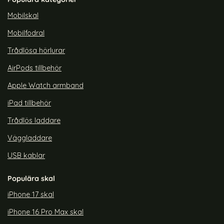
rea pris
rea pris
299 kr
179 kr
tidigare pris
299 kr
afe Transparent/Svart
AR iPhone 14 Plus Skal MagSeries TPU Transparent
Köp
ColorPop iPhone 15 Plus Skal CH
Köp
Col
Lagervara
Lagervara
Mobilskal
Tillgänglighet:
Tillgänglighet:
Mobilfodral
Trådlösa hörlurar
AirPods tillbehör
Apple Watch armband
iPad tillbehör
Trådlös laddare
Väggladdare
USB kablar
Populära skal
iPhone 17 skal
iPhone 16 Pro Max skal