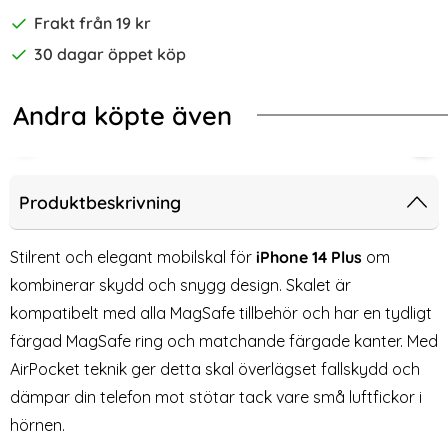
Frakt från 19 kr
30 dagar öppet köp
Andra köpte även
-39%
-67%
Skärmskydd I Härdat Glas - Med Monteringsram
 Redmi 15C Skal TPU Lila
Wozinsky iPhone 14 Plus / 13 Pro 
iPho
Produktbeskrivning
Stilrent och elegant mobilskal för
iPhone 14 Plus
om
kombinerar skydd och snygg design. Skalet är
kompatibelt med alla MagSafe tillbehör och har en tydligt
färgad MagSafe ring och matchande färgade kanter. Med
AirPocket teknik ger detta skal överlägset fallskydd och
dämpar din telefon mot stötar tack vare små luftfickor i
hörnen.
Wozinsky iPhone 14 Plus / 13
iPhone 14 Plus Skal -