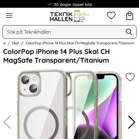
30 dagar öppet köp
Meny
Mina favorit
Sök
Ge
Sök på Teknikhallen
Plus
Skal
ColorPop iPhone 14 Plus Skal CH MagSafe Transparent/Titanium
Hoppa
ColorPop iPhone 14 Plus Skal CH
över
MagSafe Transparent/Titanium
Bilder
Mar