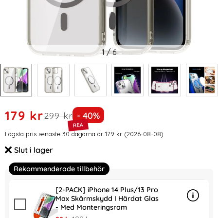
1
/
6
Handla denna produkt ColorPop iPhone 14 Plus Skal CH Ma
rea pris
179 kr
tidigare pris
Priset är nedsatt med
299 kr
- 40%
Prishistorik
Lägsta pris senaste 30 dagarna är 179 kr (2026-08-08)
Slut i lager
Tillgänglighet:
Rekommenderade tillbehör
[2-PACK] iPhone 14 Plus/13 Pro
Max Skärmskydd I Härdat Glas
Info
mer in
- Med Monteringsram