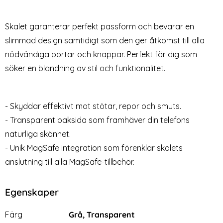
Pro Max Skärmskydd
Transparant
Art. nr 227672
Art. nr 211213
Heltäckande
rea pris
rea pris
79 kr
49 kr
tidigare pris
tidigare pris
129 kr
149 kr
Skalet garanterar perfekt passform och bevarar en
ingsram
l TPU Lila
y iPhone 14 Plus / 13 Pro Max Skärmskydd Heltäckande
Köp
iPhone 14 Plus Skal 
iPhone 14 
Köp
Lagervara
Lagervara
Tillgänglighet:
Tillgänglighet:
slimmad design samtidigt som den ger åtkomst till alla
nödvändiga portar och knappar. Perfekt för dig som
söker en blandning av stil och funktionalitet.
- Skyddar effektivt mot stötar, repor och smuts.
- Transparent baksida som framhäver din telefons
naturliga skönhet.
- Unik MagSafe integration som förenklar skalets
anslutning till alla MagSafe-tillbehör.
Egenskaper
Egenskaper/attribut för denna produkt
Attribut
Värde
Färg
Grå, Transparent