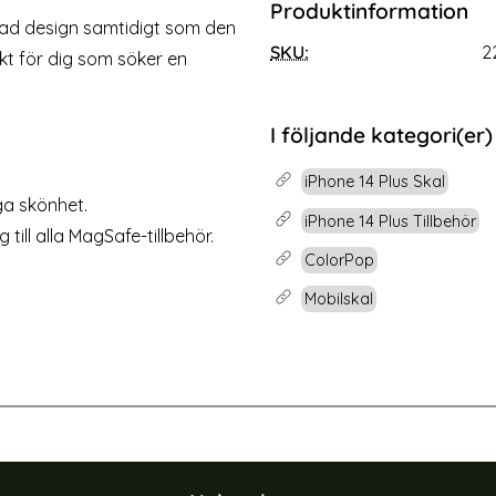
Produktinformation
Plus / 13 Pro Max 2-PACK HAT
Wozinsky iPhone 14 Plus / 
mad design samtidigt som den
Heltäckande Skärmskydd
Skärmskydd Heltäck
SKU:
2
Art. nr 227672
kt för dig som söker en
rea pris
79 kr
tidigare pris
129 kr
us / 13 Pro Max 2-PACK HAT PRINCE Heltäckande Skärms
Köp
Wozinsky iPhone 14 P
Lagervara
Tillgänglighet:
I följande kategori(er)
iPhone 14 Plus Skal
ga skönhet.
iPhone 14 Plus Tillbehör
till alla MagSafe-tillbehör.
ColorPop
Mobilskal
-57%