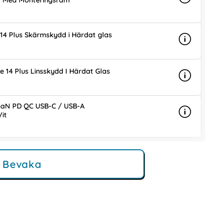
 - Med Monteringsram
Info
mer info 
is
14 Plus Skärmskydd i Härdat glas
Info
mer info 
is
e 14 Plus Linsskydd I Härdat Glas
Info
mer info o
is
aN PD QC USB-C / USB-A
it
Info
mer info
ris
Bevaka