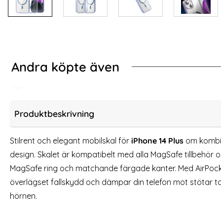
Andra köpte även
-67%
-Protect iPhone 17 Pro Skal MagSafe MagFlex Cosmic Orange
iPhone 14 Plus Skal 
Produktbeskrivning
Stilrent och elegant mobilskal för
iPhone 14 Plus
om kombi
design. Skalet är kompatibelt med alla MagSafe tillbehör o
MagSafe ring och matchande färgade kanter. Med AirPocke
överlägset fallskydd och dämpar din telefon mot stötar ta
hörnen.