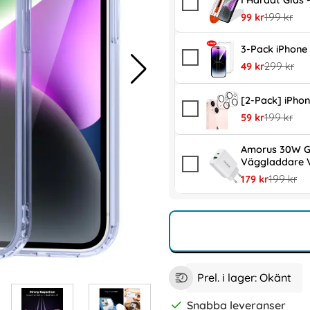
I Härdat Glas
rea pris
tidigare pr
99 kr
199 kr
3-Pack iPhone 
rea pris
tidigare pr
49 kr
299 kr
[2-Pack] iPhon
rea pris
tidigare pr
59 kr
199 kr
Amorus 30W G
Väggladdare V
rea pris
tidigare p
179 kr
199 kr
Prel. i lager:
Okänt
Snabba leveranser