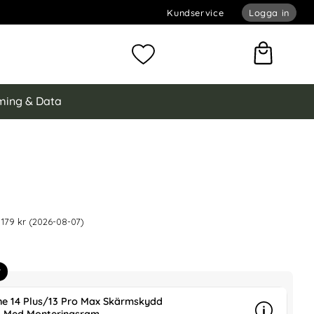
Kundservice
Logga in
omför sökning
Mina favoriter
ing & Data
Pop iPhone 14 Plus Skal CH MagSafe Transparent/Ljus Blå
 är nedsatt med
kal CH MagSafe Transparent/Ljus Blå som favorit
 179 kr (2026-08-07)
r
ne 14 Plus/13 Pro Max Skärmskydd