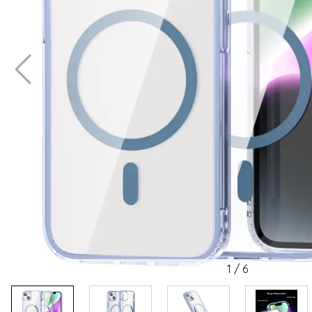
1
/
6