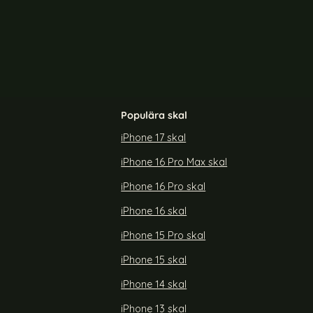
agSafe Transparent/Ljus Blå
ColorPop iPhone 14 Skal CH MagSafe Transparent/L
Color
Populära skal
iPhone 17 skal
iPhone 16 Pro Max skal
CH MagSafe
ColorPop iPhone 15 Plus Skal CH MagSafe
Blå
Transparent/Lila
iPhone 16 Pro skal
Art. nr 225285
rea pris
179 kr
tidigare pris
299 kr
iPhone 16 skal
 Skal CH MagSafe Transparent/Ljus Blå
Köp
ColorPop iPhone 15 Plus Skal CH 
Köp
Lagervara
Tillgänglighet:
iPhone 15 Pro skal
iPhone 15 skal
iPhone 14 skal
iPhone 13 skal