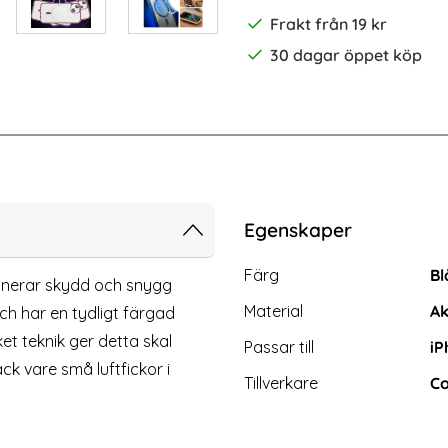
Frakt från 19 kr
30 dagar öppet köp
-39%
- Transparant
iPhone 14 Plus / 13 Pro Max 2-PAC
Egenskaper
Egenskaper/attribut för d
Attribut
Värde
Färg
Bl
nerar skydd och snygg
Material
Ak
ch har en tydligt färgad
t teknik ger detta skal
Passar till
iP
ck vare små luftfickor i
Tillverkare
Co