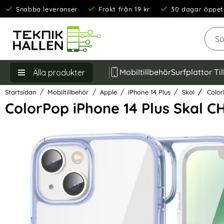
Snabba leveranser
Frakt från 19 kr
30 dagar öppet
Sök
Mobiltillbehör
Surfplattor Ti
Alla produkter
Startsidan
Mobiltillbehör
Apple
iPhone 14 Plus
Skal
Color
ColorPop iPhone 14 Plus Skal 
Hoppa
över
Bilder