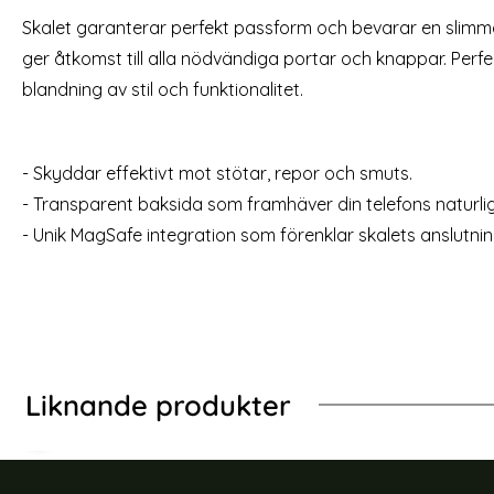
iPhone 14 Plus Skal - Transparant
iPhone 14 
Skalet garanterar perfekt passform och bevarar en slim
PRINCE 
Art. nr 211213
Art. nr 21970
ger åtkomst till alla nödvändiga portar och knappar. Perfe
rea pris
49 kr
rea pris
tidigare pris
179 kr
149 kr
iPhone 14 Plus Skal - Transparant
Köp
gSafe MagFlex Cosmic Orange
iPhone 14 Pl
blandning av stil och funktionalitet.
Lagervara
Lagervara
Tillgänglighet:
Tillgänglighet:
- Skyddar effektivt mot stötar, repor och smuts.
- Transparent baksida som framhäver din telefons naturli
- Unik MagSafe integration som förenklar skalets anslutning 
Liknande produkter
-60%