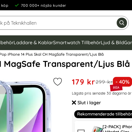
 köp
700 000+ nöjda kunder
Sök på Teknikhallen
Gen
llbehör
Laddare & Kablar
Smartwatch Tillbehör
Ljud & Bild
Gam
Pop iPhone 14 Plus Skal CH MagSafe Transparent/Ljus Blå
CH MagSafe Transparent/Ljus Blå
Handla denna produkt Color
rea pris
179 kr
tidigare pris
Priset
299 kr
- 40%
Markera colorPop iPhone 14 Plus S
Prishistorik
Lägsta pris senaste 30 dagarna är
Slut i lager
Tillgänglighet:
Rekommenderade tillbehö
[2-PACK] iPho