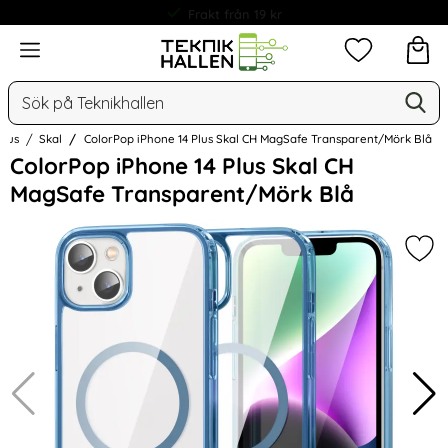
Frakt från 19 kr
Meny
Mina favorit
Sök
Ge
Sök på Teknikhallen
Plus
Skal
ColorPop iPhone 14 Plus Skal CH MagSafe Transparent/Mörk Blå
Hoppa
ColorPop iPhone 14 Plus Skal CH
över
MagSafe Transparent/Mörk Blå
Bilder
Mar