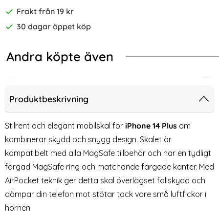
Frakt från 19 kr
30 dagar öppet köp
Andra köpte även
-67%
-50%
e MagFlex Cobalt Violet
Protect iPhone 17 Pro Skal MagSafe MagFlex Cosmic Orange
iPhone 14 Plus Skal - Transparant
2-P
Produktbeskrivning
Stilrent och elegant mobilskal för
iPhone 14 Plus
om
kombinerar skydd och snygg design. Skalet är
kompatibelt med alla MagSafe tillbehör och har en tydligt
färgad MagSafe ring och matchande färgade kanter. Med
AirPocket teknik ger detta skal överlägset fallskydd och
dämpar din telefon mot stötar tack vare små luftfickor i
hörnen.
iPhone 14 Plus Skal -
2-Pack iPhone 16 Heltäckande