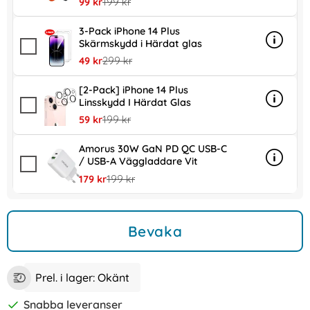
rea pris
tidigare pris
99 kr
199 kr
3-Pack iPhone 14 Plus
Skärmskydd i Härdat glas
Info
mer inf
rea pris
tidigare pris
49 kr
299 kr
[2-Pack] iPhone 14 Plus
Linsskydd I Härdat Glas
Info
mer inf
rea pris
tidigare pris
59 kr
199 kr
Amorus 30W GaN PD QC USB-C
/ USB-A Väggladdare Vit
Info
mer in
rea pris
tidigare pris
179 kr
199 kr
Bevaka
Prel. i lager:
Okänt
Snabba leveranser