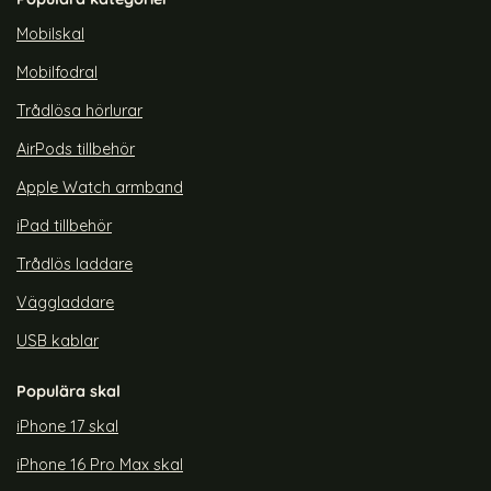
rea pris
rea pris
109 kr
179 kr
tidigare pris
299 kr
Safe Transparent/Mörk Blå
p iPhone 15 Plus Skal CH MagSafe Transparent/Mörk Blå
Köp
ONSALA iPhone 14 Plus Sk
Köp
Lagervara
Lagervara
Mobilskal
Tillgänglighet:
Tillgänglighet:
Mobilfodral
Trådlösa hörlurar
AirPods tillbehör
Apple Watch armband
iPad tillbehör
Trådlös laddare
Väggladdare
USB kablar
Populära skal
iPhone 17 skal
iPhone 16 Pro Max skal