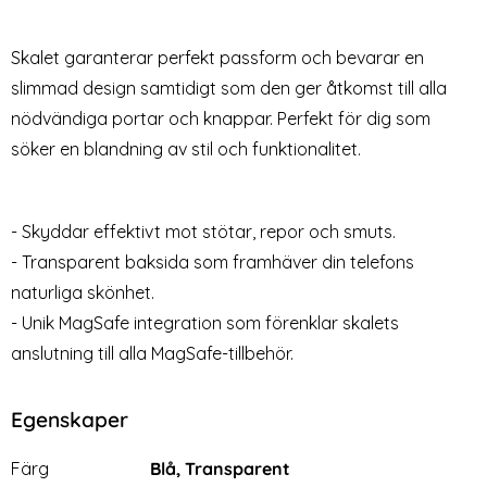
Transparant
Skärmskydd i Härdat Glas
Art. nr 211213
Art. nr 233605
rea pris
rea pris
49 kr
99 kr
tidigare pris
tidigare pris
149 kr
199 kr
Skalet garanterar perfekt passform och bevarar en
Safe MagFlex Cosmic Orange
iPhone 14 Plus Skal - Transparant
Köp
2-Pack iPhone 16 Heltäckande 
Köp
Lagervara
Lagervara
Tillgänglighet:
Tillgänglighet:
slimmad design samtidigt som den ger åtkomst till alla
nödvändiga portar och knappar. Perfekt för dig som
söker en blandning av stil och funktionalitet.
- Skyddar effektivt mot stötar, repor och smuts.
- Transparent baksida som framhäver din telefons
naturliga skönhet.
- Unik MagSafe integration som förenklar skalets
anslutning till alla MagSafe-tillbehör.
Egenskaper
Egenskaper/attribut för denna produkt
Attribut
Värde
Färg
Blå, Transparent