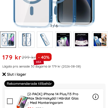
1
/
6
Handla denna produkt ColorPop iPhone 14 Plus Skal CH Ma
rea pris
179 kr
tidigare pris
Priset är nedsatt med
299 kr
- 40%
Prishistorik
Lägsta pris senaste 30 dagarna är 179 kr (2026-08-08)
Slut i lager
Tillgänglighet:
Rekommenderade tillbehör
[2-PACK] iPhone 14 Plus/13 Pro
Max Skärmskydd I Härdat Glas
Info
mer in
- Med Monteringsram