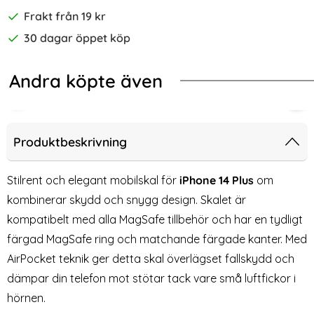
Frakt från 19 kr
30 dagar öppet köp
Andra köpte även
-39%
-67%
Safe MagFlex Cosmic Orange
e 17 Pro MagSafe Skal Transparent - Premium
Wozinsky iPhone 14 Plus / 13 Pro 
iPho
Produktbeskrivning
Stilrent och elegant mobilskal för
iPhone 14 Plus
om
kombinerar skydd och snygg design. Skalet är
kompatibelt med alla MagSafe tillbehör och har en tydligt
färgad MagSafe ring och matchande färgade kanter. Med
AirPocket teknik ger detta skal överlägset fallskydd och
dämpar din telefon mot stötar tack vare små luftfickor i
hörnen.
Wozinsky iPhone 14 Plus / 13
iPhone 14 Plus Skal -