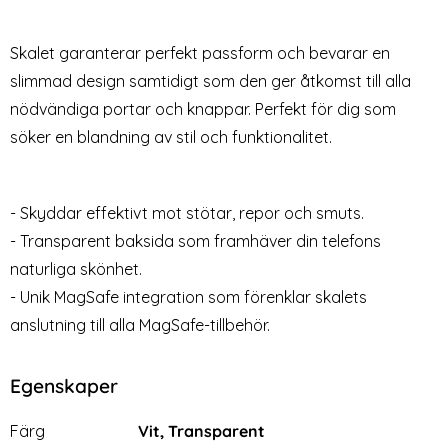
Pro Max Skärmskydd
Transparant
Art. nr 227672
Art. nr 211213
Heltäckande
rea pris
rea pris
79 kr
49 kr
tidigare pris
tidigare pris
129 kr
149 kr
Skalet garanterar perfekt passform och bevarar en
ansparent - Premium
y iPhone 14 Plus / 13 Pro Max Skärmskydd Heltäckande
Köp
iPhone 14 Plus Skal 
Köp
Lagervara
Lagervara
Tillgänglighet:
Tillgänglighet:
slimmad design samtidigt som den ger åtkomst till alla
nödvändiga portar och knappar. Perfekt för dig som
söker en blandning av stil och funktionalitet.
- Skyddar effektivt mot stötar, repor och smuts.
- Transparent baksida som framhäver din telefons
naturliga skönhet.
- Unik MagSafe integration som förenklar skalets
anslutning till alla MagSafe-tillbehör.
Egenskaper
Egenskaper/attribut för denna produkt
Attribut
Värde
Färg
Vit, Transparent