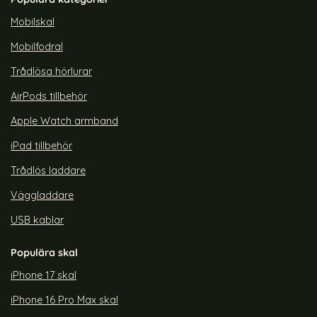
rea pris
rea pris
299 kr
109 kr
tidigare pris
299 kr
Safe Transparent/Ljus Blå
AR iPhone 14 Plus Skal MagSeries TPU Transparent
Köp
ColorPop iPhone 15 Plus Skal C
Köp
Colo
Lagervara
Lagervara
Mobilskal
Tillgänglighet:
Tillgänglighet:
Mobilfodral
Trådlösa hörlurar
AirPods tillbehör
Apple Watch armband
iPad tillbehör
Trådlös laddare
Väggladdare
USB kablar
Populära skal
iPhone 17 skal
iPhone 16 Pro Max skal