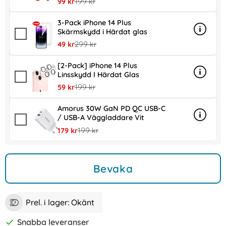
rea pris
tidigare pris
99 kr
199 kr
3-Pack iPhone 14 Plus
Skärmskydd i Härdat glas
Info
mer inf
rea pris
tidigare pris
49 kr
299 kr
[2-Pack] iPhone 14 Plus
Linsskydd I Härdat Glas
Info
mer inf
rea pris
tidigare pris
59 kr
199 kr
Amorus 30W GaN PD QC USB-C
/ USB-A Väggladdare Vit
Info
mer in
rea pris
tidigare pris
179 kr
199 kr
Bevaka
Prel. i lager:
Okänt
Snabba leveranser