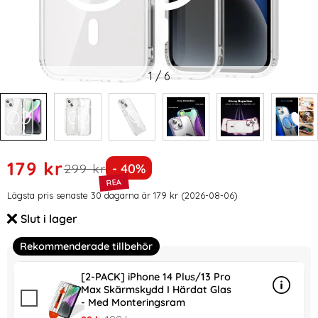
1
/
6
Handla denna produkt ColorPop iPhone 14 Plus Skal CH Ma
rea pris
179 kr
tidigare pris
Priset är nedsatt med
299 kr
- 40%
Prishistorik
Lägsta pris senaste 30 dagarna är 179 kr (2026-08-06)
Slut i lager
Tillgänglighet:
Rekommenderade tillbehör
[2-PACK] iPhone 14 Plus/13 Pro
Max Skärmskydd I Härdat Glas
Info
mer in
- Med Monteringsram