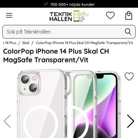
700 000+ nöjda kunder
Meny
Mina favorit
Sök
Ge
Sök på Teknikhallen
ne 14 Plus
Skal
ColorPop iPhone 14 Plus Skal CH MagSafe Transparent/Vit
Hoppa
ColorPop iPhone 14 Plus Skal CH
över
MagSafe Transparent/Vit
Bilder
Mar