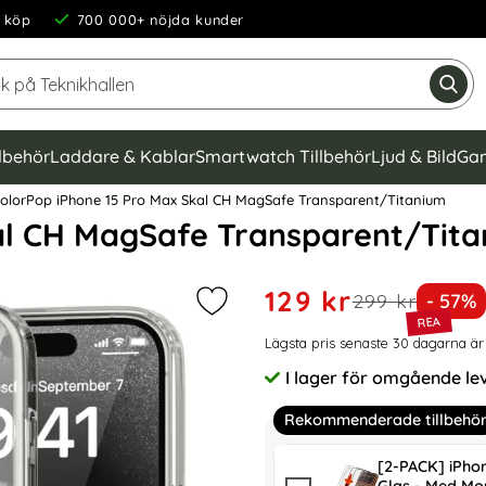
 köp
700 000+ nöjda kunder
Sök på Teknikhallen
Gen
llbehör
Laddare & Kablar
Smartwatch Tillbehör
Ljud & Bild
Gam
olorPop iPhone 15 Pro Max Skal CH MagSafe Transparent/Titanium
al CH MagSafe Transparent/Tit
Handla denna produkt Colo
rea pris
129 kr
tidigare pris
Priset
299 kr
- 57%
Markera colorPop iPhone 15 Pro M
Prishistorik
Lägsta pris senaste 30 dagarna är
I lager för omgående le
Tillgänglighet:
Rekommenderade tillbehö
[2-PACK] iPho