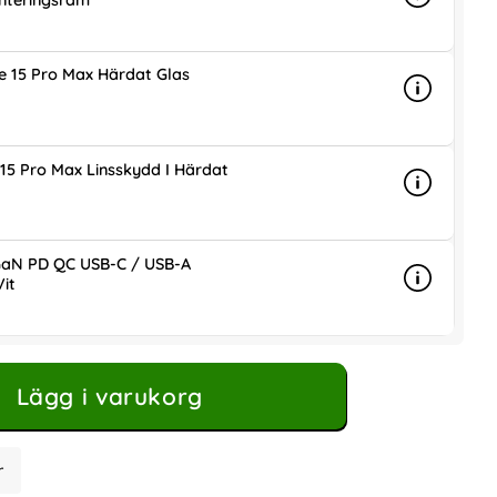
nteringsram
Info
mer info 
is
e 15 Pro Max Härdat Glas
Info
mer info 
is
15 Pro Max Linsskydd I Härdat
Info
mer info 
is
aN PD QC USB-C / USB-A
it
Info
mer info
ris
Lägg i varukorg
r