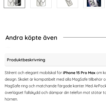
Andra köpte även
-75%
Härdat Glas
rPop iPhone 15 Pro Max Skal CH MagSafe Transparent/Svart
2-Pack - iPhone 15
Produktbeskrivning
Stilrent och elegant mobilskal för
iPhone 15 Pro Max
om ko
design. Skalet är kompatibelt med alla MagSafe tillbehör o
MagSafe ring och matchande färgade kanter. Med AirPocke
överlägset fallskydd och dämpar din telefon mot stötar ta
hörnen.