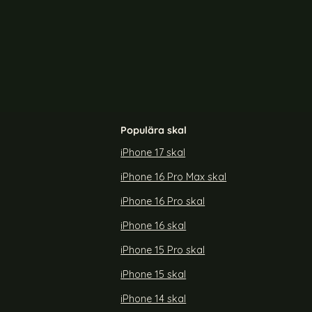
-40%
H MagSafe Transparent/Vit
ColorPop iPhone 15 Pro Max Skal CH MagSafe Tra
Color
Populära skal
iPhone 17 skal
iPhone 16 Pro Max skal
ax Skal CH
ColorPop iPhone 15 Pro Max Skal CH
t/Röd
MagSafe Transparent/Ljus Blå
iPhone 16 Pro skal
Art. nr 225314
rea pris
179 kr
tidigare pris
299 kr
iPhone 16 skal
ro Max Skal CH MagSafe Transparent/Röd
Köp
ColorPop iPhone 15 Pro Max Skal CH M
Köp
Lagervara
Tillgänglighet:
iPhone 15 Pro skal
iPhone 15 skal
iPhone 14 skal