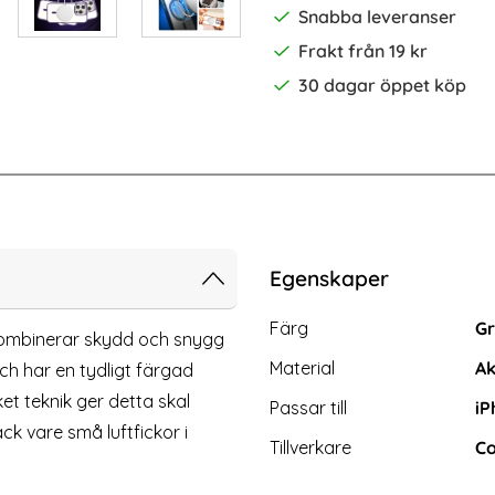
Snabba leveranser
Frakt från 19 kr
30 dagar öppet köp
-40%
 Pro Max Härdat Glas Skärmskydd
2-Pack - iPhone 15 Pro Max Härdat
Egenskaper
Egenskaper/attribut för d
Attribut
Värde
Färg
Gr
mbinerar skydd och snygg
Material
Ak
ch har en tydligt färgad
t teknik ger detta skal
Passar till
iP
ck vare små luftfickor i
Tillverkare
Co