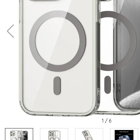
1
/
6