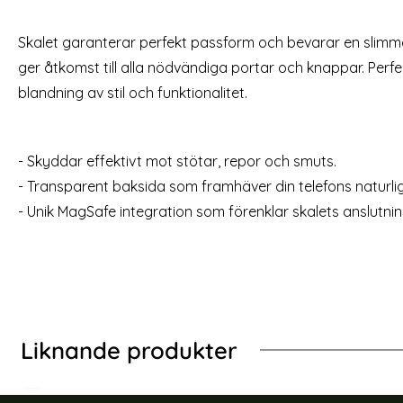
2-Pack - iPhone 15 Pro Max Härdat Glas
2-Pack - iP
Skalet garanterar perfekt passform och bevarar en slim
Skärmskydd
Skärmsk
Art. nr 223170
Art. nr 235501
ger åtkomst till alla nödvändiga portar och knappar. Perfe
rea pris
49 kr
tidigare pris
199 kr
rea pris
129 kr
 MagSafe Transparent/Svart
2-Pack - iPhone 15 Pro Max Härdat Glas Sk
Köp
blandning av stil och funktionalitet.
Lagervara
Tillgänglighet:
- Skyddar effektivt mot stötar, repor och smuts.
- Transparent baksida som framhäver din telefons naturli
- Unik MagSafe integration som förenklar skalets anslutning 
Liknande produkter