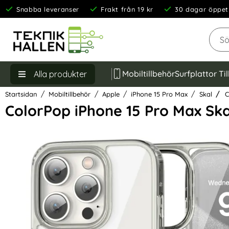
Snabba leveranser
Frakt från 19 kr
30 dagar öppet
Sök
Mobiltillbehör
Surfplattor Ti
Alla produkter
Startsidan
Mobiltillbehör
Apple
iPhone 15 Pro Max
Skal
C
ColorPop iPhone 15 Pro Max Sk
Hoppa
över
Bilder