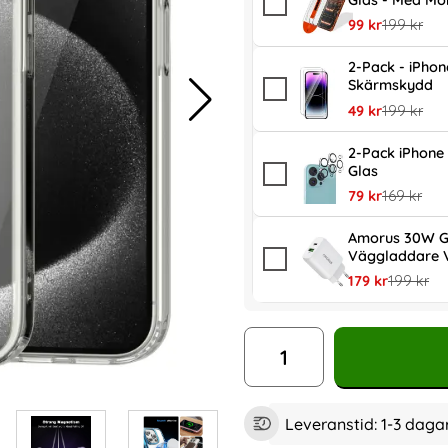
Glas - Med Mo
rea pris
tidigare pr
99 kr
199 kr
2-Pack - iPhon
Skärmskydd
rea pris
tidigare pr
49 kr
199 kr
2-Pack iPhone 
Glas
rea pris
tidigare pr
79 kr
169 kr
Amorus 30W G
Väggladdare V
rea pris
tidigare p
179 kr
199 kr
antal
Leveranstid:
1-3 daga