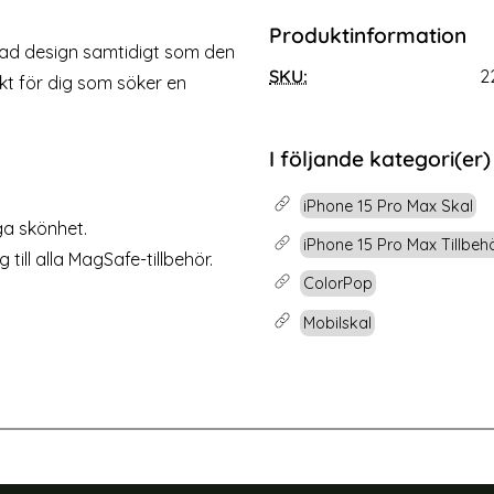
Produktinformation
hone 15 Pro Max Härdat Glas
ColorPop iPhone 15 Pro M
mad design samtidigt som den
ydd (iPhone 15 Pro Max)
MagSafe Matt Sva
SKU:
2
Art. nr 225138
kt för dig som söker en
rea pris
179 kr
tidigare pris
299 kr
Välj ...
ärmskydd
ColorPop iPhone 1
Lagervara
Tillgänglighet:
I följande kategori(er)
iPhone 15 Pro Max Skal
ga skönhet.
iPhone 15 Pro Max Tillbeh
till alla MagSafe-tillbehör.
ColorPop
Mobilskal