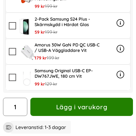
rea pris
tidigare pris
99 kr
199 kr
2-Pack Samsung S24 Plus -
Skärmskydd i Härdat Glas
Info
mer in
rea pris
tidigare pris
59 kr
199 kr
Amorus 30W GaN PD QC USB-C
/ USB-A Väggladdare Vit
Info
mer in
rea pris
tidigare pris
179 kr
199 kr
Samsung Original USB-C EP-
DW767JWE, 180 cm Vit
Info
mer in
rea pris
tidigare pris
99 kr
129 kr
antal
Lägg i varukorg
Leveranstid:
1-3 dagar