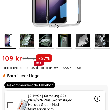
1
/
6
Handla denna produkt GKK Galaxy S24 Plus Skal Electroplat
rea pris
109 kr
tidigare pris
Priset är nedsatt med
149 kr
- 27%
Prishistorik
Lägsta pris senaste 30 dagarna är 109 kr (2026-07-08)
Bara 1 kvar i lager
Rekommenderade tillbehör
[2-PACK] Samsung S25
Plus/S24 Plus Skärmskydd I
Info
mer in
Härdat Glas - Med
Monteringsram