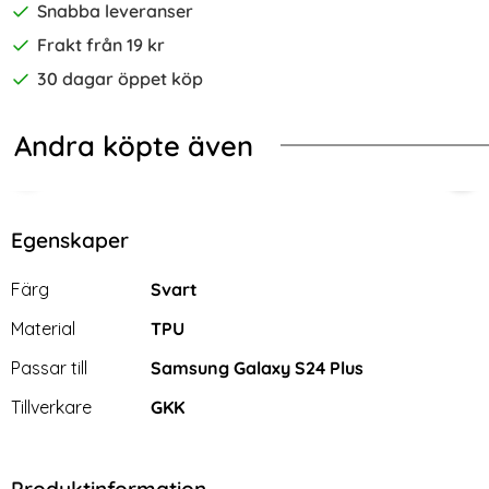
Snabba leveranser
Frakt från 19 kr
30 dagar öppet köp
Andra köpte även
kstand Röd
laxy S24 Plus Skal Hybrid Läder Krokodil
Galaxy S25 Plus / S24 Plus Skal X
Sam
Egenskaper
Egenskaper/attribut för denna produkt
Attribut
Värde
Färg
Svart
Material
TPU
Passar till
Samsung Galaxy S24 Plus
Tillverkare
GKK
Produktinformation