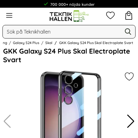
700 000+ nöjda kunder
Meny
Mina favorit
Sök
Ge
Sök på Teknikhallen
sung
Galaxy S24 Plus
Skal
GKK Galaxy S24 Plus Skal Electroplate Svart
Hoppa
GKK Galaxy S24 Plus Skal Electroplate
över
Svart
Bilder
Mark