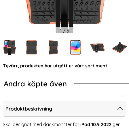
1
/
6
Tyvärr, produkten har utgått ur vårt sortiment
Andra köpte även
2 Fodral SmartCase Hybrid (Grå)
rotect iPad 11 2025 / 10.9 2022 Fodral SC Pennhållare (Sprin
Tech-Protect iPad 11 2025 / iPad 1
Tec
Produktbeskrivning
Skal designat med däckmönster för
iPad 10.9 2022
ger