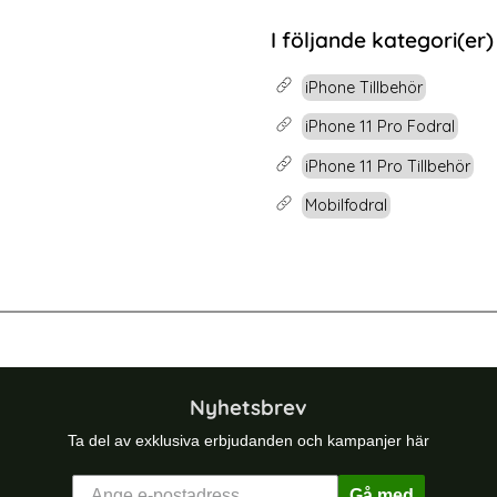
rea pris
Välj ...
 pris
69 kr
tidigare pris
249 kr
I följande kategori(er)
iPhone Tillbehör
iPhone 11 Pro Fodral
iPhone 11 Pro Tillbehör
Mobilfodral
lånboksfodral - Lila (Lila)
iPhone 12 Pro Max - Plånboksfodral 
Nyhetsbrev
Ta del av exklusiva erbjudanden och kampanjer här
Gå med