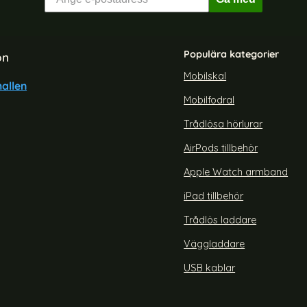
Populära kategorier
on
Mobilskal
allen
Mobilfodral
o Max - Plånboksfodral - Brun
iPhone 11 - Plånboksfodral PU
(Brun)
Blå
Trådlösa hörlurar
Art. nr 1467
rea pris
149 kr
Välj ...
 pris
AirPods tillbehör
iPhone 11 - P
Lagervara
Tillgänglighet:
Apple Watch armband
iPad tillbehör
Trådlös laddare
Väggladdare
USB kablar