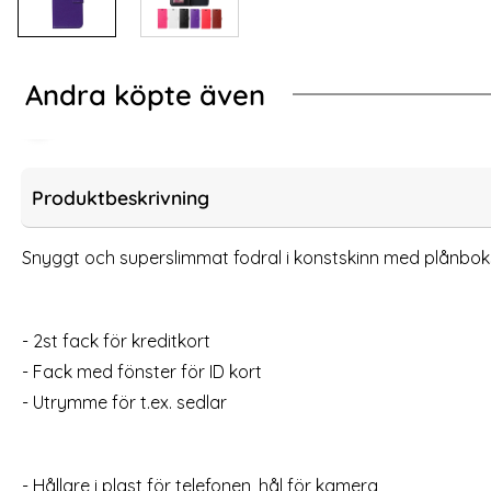
Andra köpte även
-72%
-72%
ck iPhone 11 Pro/X/Xs härdat glas
iPhone 11 Pro - Plån
Produktbeskrivning
Snyggt och superslimmat fodral i konstskinn med plånbok
- 2st fack för kreditkort
- Fack med fönster för ID kort
- Utrymme för t.ex. sedlar
iPhone 11 Pro - Plånboksfodral - Röd (Röd)
iPhone 11 Pr
- Hållare i plast för telefonen, hål för kamera
Art. nr 6154
Art. nr 6151