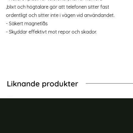
rea pris
rea pris
69 kr
69 kr
Välj ...
tidigare pris
tidigare
249 kr
249 kr
,blixt och högtalare gör att telefonen sitter fast
/Xs härdat glas
ordentligt och sitter inte i vägen vid användandet.
- Säkert magnetlås
- Skyddar effektivt mot repor och skador.
Liknande produkter
-68%
-68%
e 11 Pro - Fodral I Äkta Läder - Gul (Gul)
iPhone 12 Pro Max - P