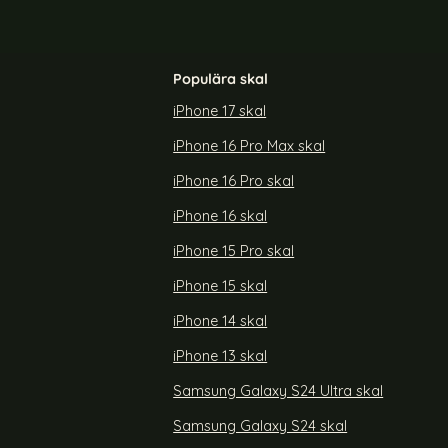
Populära skal
iPhone 17 skal
iPhone 16 Pro Max skal
-Läder - Mörk
iPhone 11 Pro - Fodral I Äkta Läder - Välj
Färg! (Svart)
iPhone 16 Pro skal
Art. nr 7358
rea pris
89 kr
Välj ...
tidigare pris
iPhone 16 skal
249 kr
lånboksfodral PU-Läder - Mörk Blå
Köp
iPhone 15 Pro skal
iPhone 15 skal
iPhone 14 skal
iPhone 13 skal
Samsung Galaxy S24 Ultra skal
Samsung Galaxy S24 skal