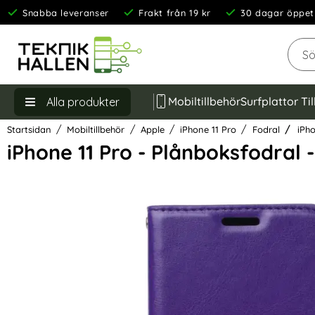
Snabba leveranser
Frakt från 19 kr
30 dagar öppet
Sök
Mobiltillbehör
Surfplattor Ti
Alla produkter
Startsidan
Mobiltillbehör
Apple
iPhone 11 Pro
Fodral
iPho
iPhone 11 Pro - Plånboksfodral - 
Hoppa
över
Bilder