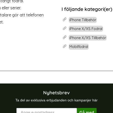
tängt fodral.
rea pris
129 kr
Välj ...
mskydd
eller serier.
I följande kategori(er)
gtalare gör att telefonen
iPhone Tillbehör
t.
iPhone X/XS Fodral
iPhone X/XS Tillbehör
Mobilfodral
-19%
la Läder Fodral - Grå
iPhone X/Xs - Mandala Läder Fodral
Nyhetsbrev
Ta del av exklusiva erbjudanden och kampanjer här
Gå med