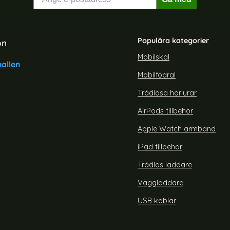
Populära kategorier
on
Mobilskal
allen
Mobilfodral
- Mandala Läder Fodral - Blå
iPhone X/Xs - Mandala Läd
Roséguld
Trådlösa hörlurar
Art. nr 15692
rea pris
e pris
129 kr
tidigare pris
159 kr
AirPods tillbehör
Grå
iPhone X/Xs - Mandala Läder Fodral - Blå
Köp
iPhone X/Xs -
Lagervara
Tillgänglighet:
Apple Watch armband
iPad tillbehör
Trådlös laddare
Väggladdare
USB kablar