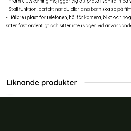
- Främre utskärning möjliggör dig att prata i samtal med s
rea pris
39 kr
tidigare pris
199 kr
rea pris
129 kr
r Flip Fodral - Svart
2-Pack - iPhone X/Xs - Härdat Glas Skär
Köp
- Ställ funktion, perfekt när du eller dina barn ska se på film 
Lagervara
Tillgänglighet:
- Hållare i plast för telefonen, hål för kamera, blixt och hö
sitter fast ordentligt och sitter inte i vägen vid användande
Liknande produkter
-19%
ne 13 Pro Max - Litchi Slim Läder Fodral - Röd
iPhone X/Xs - Manda