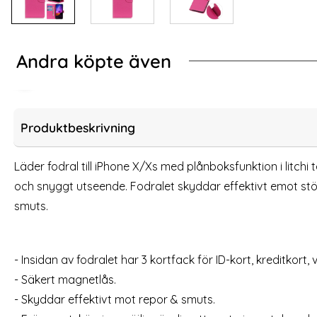
Andra köpte även
-80%
ne X/Xs - LC.IMEEKE Läder Flip Fodral - Svart
2-Pack - iPhone X/
Produktbeskrivning
Läder fodral till iPhone X/Xs med plånboksfunktion i litchi te
och snyggt utseende. Fodralet skyddar effektivt emot st
smuts.
- Insidan av fodralet har 3 kortfack för ID-kort, kreditkort, 
- Säkert magnetlås.
2-Pack - iPhone X/Xs - Härdat Glas
2-Pack iPh
- Skyddar effektivt mot repor & smuts.
Skärmskydd
Skärmsk
Art. nr 4640
Art. nr 235512