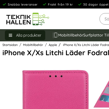
Snabba leveranser
Frakt från 19 kr
30 dagar öppet
Sök
Mobiltillbehör
Surfplattor Ti
Alla produkter
Startsidan
Mobiltillbehör
Apple
iPhone X/Xs Litchi Läder Fodra
iPhone X/Xs Litchi Läder Fodra
Hoppa
över
Bilder