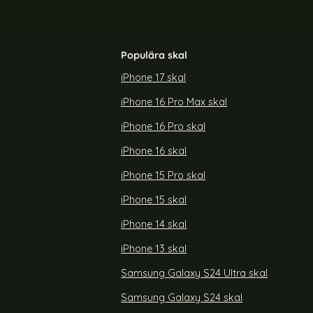
Populära skal
iPhone 17 skal
iPhone 16 Pro Max skal
er Fodral -
iPhone X/Xs - Solid Läder Fodral - Svart
iPhone 16 Pro skal
Art. nr 15795
rea pris
129 kr
iPhone 16 skal
iPhone X/Xs - Solid Läde
Köp
 Mandala Läder Fodral - Roséguld
Köp
Snart slutsåld!
iPhone 15 Pro skal
iPhone 15 skal
iPhone 14 skal
iPhone 13 skal
Samsung Galaxy S24 Ultra skal
Samsung Galaxy S24 skal