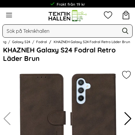
Frakt från 19 kr
Meny
Mina favorit
Sök
Ge
Sök på Teknikhallen
ung
Galaxy S24
Fodral
KHAZNEH Galaxy S24 Fodral Retro Läder Brun
Hoppa
KHAZNEH Galaxy S24 Fodral Retro
över
Läder Brun
Bilder
Mar