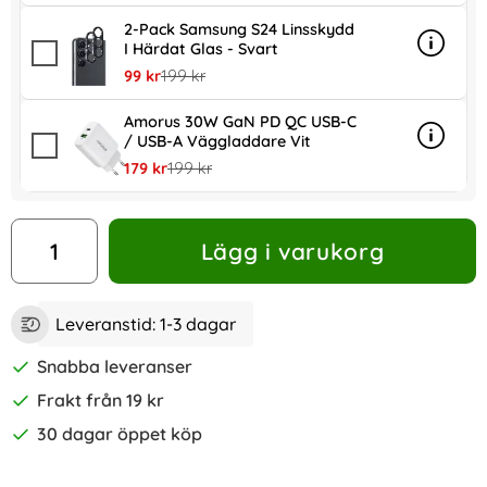
2-Pack Samsung S24 Linsskydd
I Härdat Glas - Svart
Info
mer inf
rea pris
tidigare pris
99 kr
199 kr
Amorus 30W GaN PD QC USB-C
/ USB-A Väggladdare Vit
Info
mer in
rea pris
tidigare pris
179 kr
199 kr
antal
Lägg i varukorg
Leveranstid:
1-3 dagar
Snabba leveranser
Frakt från 19 kr
30 dagar öppet köp