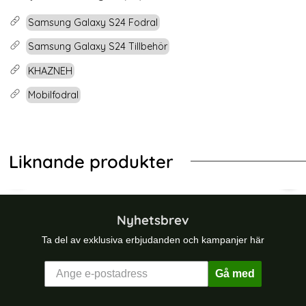
Samsung Galaxy S24 Fodral
Samsung Galaxy S24 Tillbehör
KHAZNEH
Mobilfodral
Liknande produkter
ing Pro+ Transparent
EEKE Samsung Galaxy A23 5G Fodral Flip Läder Brun
Samsung Galaxy S24 Fodral Litchi L
AZN
Nyhetsbrev
Ta del av exklusiva erbjudanden och kampanjer här
Gå med