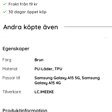
Frakt från 19 kr
30 dagar öppet köp
Andra köpte även
tterfly Grå
ng Galaxy A15 5G Fodral Läder Brun
NORTHJO Galaxy A15 4G/5G Skärm
NOR
Egenskaper
Egenskaper/attribut för denna produkt
Attribut
Värde
Färg
Brun
Material
PU-Läder, TPU
Passar till
Samsung Galaxy A15 5G, Samsung
Galaxy A15 4G
Tillverkare
LC.IMEEKE
NORTHJO Galaxy A15 4G/5G
NORTHJO Galaxy A15 4G/5G
Produktinformation