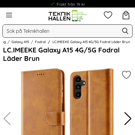
Frakt från 19 kr
Meny
Mina favorit
Sök
Ge
Sök på Teknikhallen
ung
Galaxy A15
Fodral
LC.IMEEKE Galaxy A15 4G/5G Fodral Läder Brun
Hoppa
LC.IMEEKE Galaxy A15 4G/5G Fodral
över
Läder Brun
Bilder
Mar