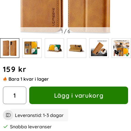
1
/
6
Handla denna produkt LC.IMEEKE Galaxy A15 4G/5G Fodral 
pris
159 kr
Bara 1 kvar i lager
antal
Lägg i varukorg
Leveranstid:
1-3 dagar
Snabba leveranser