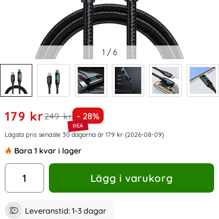
1
/
6
Handla denna produkt Mcdodo 1.2m 100W USB-C - USB-C L
rea pris
179 kr
tidigare pris
Priset är nedsatt med
249 kr
- 28%
Prishistorik
Lägsta pris senaste 30 dagarna är 179 kr (2026-08-09)
Bara 1 kvar i lager
antal
Lägg i varukorg
Leveranstid:
1-3 dagar