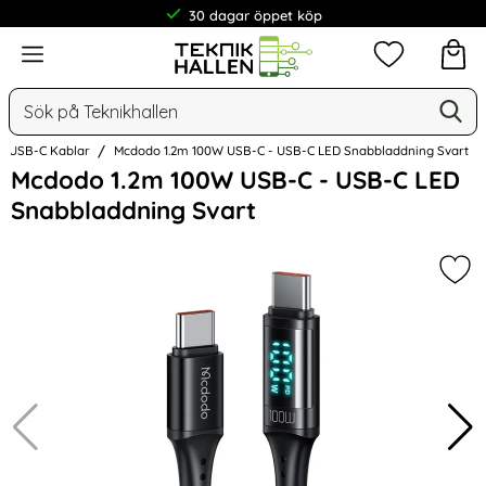
30 dagar öppet köp
Meny
Mina favorit
Sök
Ge
Sök på Teknikhallen
ll USB-C Kablar
Mcdodo 1.2m 100W USB-C - USB-C LED Snabbladdning Svart
Hoppa
Mcdodo 1.2m 100W USB-C - USB-C LED
över
Snabbladdning Svart
Bilder
Mar