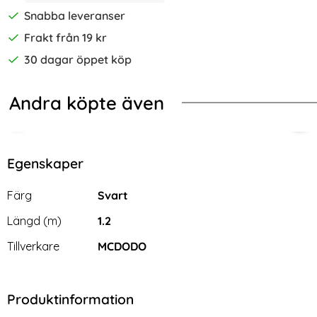
Snabba leveranser
Frakt från 19 kr
30 dagar öppet köp
Andra köpte även
-36%
C Snabbladdningskabel Svart
Protect 2 m 66W/6A USB-C Kabel UltraBoost Grå
Samsung Galaxy S23 FE Fodral Mag
Sam
Egenskaper
Egenskaper/attribut för denna produkt
Attribut
Värde
Färg
Svart
Längd (m)
1.2
Tillverkare
MCDODO
Produktinformation