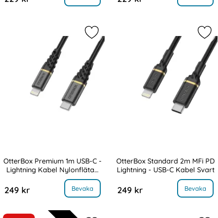
Markera otterBox Premium 1m USB-C 
Mar
OtterBox Premium 1m USB-C -
OtterBox Standard 2m MFi PD
Lightning Kabel Nylonflätad
Lightning - USB-C Kabel Svart
Art. nr 227839
Art. nr 227857
Svart
terBox Premium 1m USB-C - Lightning Kabel Nylonflätad Svart
, OtterBox Standard 2m MFi PD Lightn
Bevaka
Bevaka
249 kr
249 kr