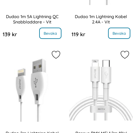
Dudao 1m 5A Lightning QC
Dudao 1m Lightning Kabel
Snabbladdare - Vit
2.4A - Vit
Art. nr 8320
Art. nr 8321
, Dudao 1m 5A Lightning QC Snabbladdare - Vit
, Dudao 1m Lightning Kabel
Bevaka
Bevaka
139 kr
119 kr
Markera dudao 2m Lightning Kabel 2
Mar