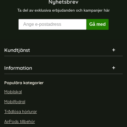
Nyhetsbrev
Ta del av exklusiva erbjudanden och kampanjer här
Gå med
Sidfot Blandad info och länkar
Kundtjänst
Information
Populära kategorier
Mobilskal
Mobilfodral
Trådlösa hörlurar
AirPods tillbehör