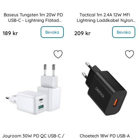
Baseus Tungsten 1m 20W PD
Tactical 1m 2.4A 12W MFi
USB-C - Lightning Flätad
Lightning Laddkabel Nylon
Art. nr 14635
Art. nr 216913
Nylon Kabel - Svart
Grå
Tungsten 1m 20W PD USB-C - Lightning Flätad Nylon Kabel - Svart
, Tactical 1m 2.4A 12W MFi Lightnin
Bevaka
Bevaka
189 kr
209 kr
Markera joyroom 30W PD QC USB-C 
Mar
Joyroom 30W PD QC USB-C /
Choetech 18W PD USB-A