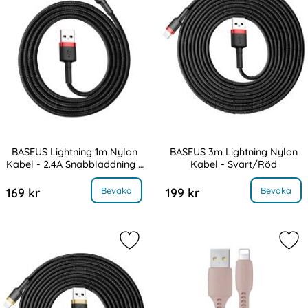
BASEUS Lightning 1m Nylon
BASEUS 3m Lightning Nylon
Kabel - 2.4A Snabbladdning -
Kabel - Svart/Röd
Art. nr 8295
Art. nr 8304
Svart/Röd
US Lightning 1m Nylon Kabel - 2.4A Snabbladdning - Svart/Röd
, BASEUS 3m Lightning Nylon K
Bevaka
Bevaka
169 kr
199 kr
Markera bASEUS 3m Lightning Nylon
Mar