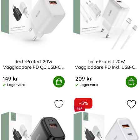
Tech-Protect 20W
Tech-Protect 20W
Väggladdare PD QC USB-C /
Väggladdare PD Inkl. USB-C -
Art. nr 208135
Art. nr 213892
USB-A Vit
Lightning Kabel Vit
149 kr
209 kr
-Protect 20W Väggladdare PD QC USB-C / USB-A Vit
Tech-Protect 20W Väggladdare PD Ink
Köp
Köp
Lagervara
Lagervara
Tillgänglighet:
Tillgänglighet:
-5%
Markera tech-Protect 20W Vägglad
Mar