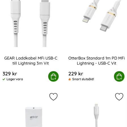
GEAR Laddkabel MFi USB-C
OtterBox Standard 1m PD MFi
till Lightning 3m Vit
Lightning - USB-C Vit
Art. nr 208002
Art. nr 227851
329 kr
229 kr
GEAR Laddkabel MFi USB-C till Lightning 3m Vit
Köp
OtterBox Standard 1m PD MFi
Köp
Lagervara
Snart slutsåld!
Tillgänglighet:
Markera gEAR 20W PD MFi Väggladdar
Mar