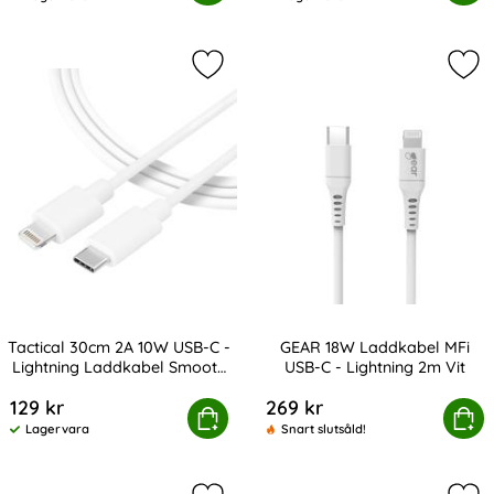
Tillgänglighet:
Tillgänglighet:
Markera tactical 30cm 2A 10W USB-
Mar
Tactical 30cm 2A 10W USB-C -
GEAR 18W Laddkabel MFi
Lightning Laddkabel Smooth
USB-C - Lightning 2m Vit
Art. nr 216925
Art. nr 207961
Vit
129 kr
269 kr
l 30cm 2A 10W USB-C - Lightning Laddkabel Smooth Vit
Köp
GEAR 18W Laddkabel MFi USB
Köp
Lagervara
Snart slutsåld!
Tillgänglighet: