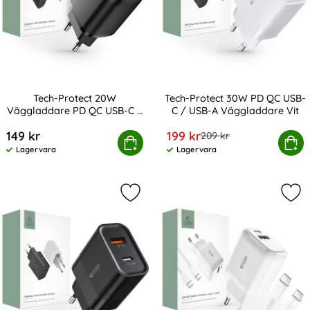
Tech-Protect 20W
Tech-Protect 30W PD QC USB-
Väggladdare PD QC USB-C /
C / USB-A Väggladdare Vit
Art. nr 208341
Art. nr 208346
USB-A Svart
rea pris
149 kr
199 kr
tidigare pris
209 kr
Protect 20W Väggladdare PD QC USB-C / USB-A Svart
Köp
Tech-Protect 30W PD QC USB-C 
Köp
Lagervara
Lagervara
Tillgänglighet:
Tillgänglighet:
Markera tech-Protect 30W PD QC U
Mar