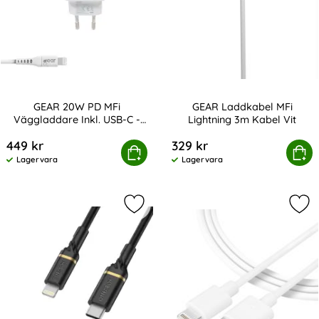
GEAR 20W PD MFi
GEAR Laddkabel MFi
Väggladdare Inkl. USB-C -
Lightning 3m Kabel Vit
Art. nr 207884
Art. nr 208428
Lightning Kabel Vit
449 kr
329 kr
W PD MFi Väggladdare Inkl. USB-C - Lightning Kabel Vit
Köp
GEAR Laddkabel MFi Ligh
Köp
Lagervara
Lagervara
Tillgänglighet:
Tillgänglighet:
Markera otterBox Standard 1m MFi P
Mar