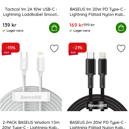
Tactical 1m 2A 10W USB-C -
BASEUS 1m 20W PD Type-C -
Lightning Laddkabel Smooth
Lightning Flätad Nylon Kabel
Art. nr 216924
Art. nr 17160
Vit
- Svart
rea pris
139 kr
169 kr
tidigare pris
199 kr
al 1m 2A 10W USB-C - Lightning Laddkabel Smooth Vit
BASEUS 1m 20W PD Type-C - Lightnin
Köp
Köp
Lagervara
Lagervara
Tillgänglighet:
Tillgänglighet:
-15%
-21%
Markera 2-PACK BASEUS Wisdom 1.5m
Mar
2-PACK BASEUS Wisdom 1.5m
BASEUS 2m 20W PD Type-C -
20W Type-C - Lightning Kabel
Lightning Flätad Nylon Kabel