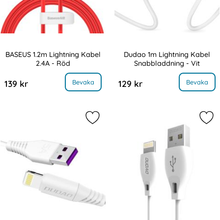
BASEUS 1.2m Lightning Kabel
Dudao 1m Lightning Kabel
2.4A - Röd
Snabbladdning - Vit
Art. nr 8313
Art. nr 8319
, BASEUS 1.2m Lightning Kabel 2.4A - Röd
, Dudao 1m Lightning Kabel Sna
Bevaka
Bevaka
139 kr
129 kr
Markera dudao 1m 5A Lightning QC 
Mar