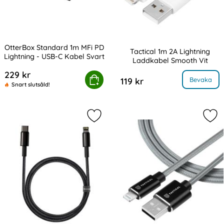
OtterBox Standard 1m MFi PD
Tactical 1m 2A Lightning
Lightning - USB-C Kabel Svart
Laddkabel Smooth Vit
Art. nr 227850
Art. nr 216926
229 kr
Box Standard 1m MFi PD Lightning - USB-C Kabel Svart
Köp
, Tactical 1m 2A Lightning Ladd
Bevaka
119 kr
Snart slutsåld!
Markera baseus Tungsten 1m 20W PD
Mar