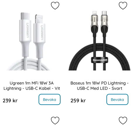
Markera ugreen 1m MFi 18W 3A Light
Mar
Ugreen 1m MFi 18W 3A
Baseus 1m 18W PD Lightning -
Lightning - USB-C Kabel - Vit
USB-C Med LED - Svart
Art. nr 11640
Art. nr 11650
, Ugreen 1m MFi 18W 3A Lightning - USB-C Kabel - Vit
, Baseus 1m 18W PD Lightning - US
Bevaka
Bevaka
239 kr
259 kr
Markera baseus 2m 20W PD USB-C - 
Mar