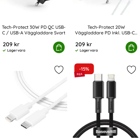
Tech-Protect 30W PD QC USB-
Tech-Protect 20W
C / USB-A Väggladdare Svart
Väggladdare PD Inkl. USB-C -
Art. nr 208347
Art. nr 213993
USB-C Kabel Vit
209 kr
209 kr
Protect 30W PD QC USB-C / USB-A Väggladdare Svart
Tech-Protect 20W Väggladdare PD I
Köp
Köp
Lagervara
Lagervara
Tillgänglighet:
Tillgänglighet:
-15%
Markera tactical 1m 2A 10W USB-C -
Mar