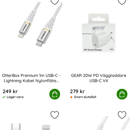
Markera otterBox Premium 1m USB-C 
Mar
OtterBox Premium 1m USB-C -
GEAR 20W PD Väggladdare
Lightning Kabel Nylonflätad
USB-C Vit
Art. nr 227840
Art. nr 207757
Vit
249 kr
279 kr
x Premium 1m USB-C - Lightning Kabel Nylonflätad Vit
Köp
GEAR 20W PD Vägglad
Köp
Lagervara
Snart slutsåld!
Tillgänglighet:
Markera gEAR Laddkabel MFi USB-C ti
Mar