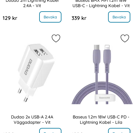
Dudao 2m Lightning Kabel
Baseus BMX MFi 1.2m 18W
2.4A - Vit
USB-C - Lightning Kabel - Vit
Art. nr 8322
Art. nr 11606
, Dudao 2m Lightning Kabel 2.4A - Vit
, Baseus BMX MFi 1.2m 18W USB-C - L
Bevaka
Bevaka
129 kr
339 kr
Markera dudao 2x USB-A 2.4A Vägga
Mar
Dudao 2x USB-A 2.4A
Baseus 1.2m 18W USB-C PD -
Väggadapter - Vit
Lightning Kabel - Lila
Art. nr 11614
Art. nr 11618