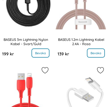
BASEUS 3m Lightning Nylon
BASEUS 1.2m Lightning Kabel
Kabel - Svart/Guld
2.4A - Rosa
Art. nr 8305
Art. nr 8311
, BASEUS 3m Lightning Nylon Kabel - Svart/Guld
, BASEUS 1.2m Lightning Kabe
Bevaka
Bevaka
199 kr
139 kr
Markera bASEUS 1.2m Lightning Kabe
Mar