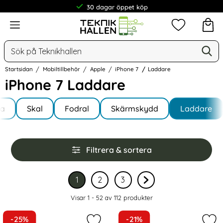
30 dagar öppet köp
Meny
Mina favorit
Sök
Ge
Sök på Teknikhallen
Startsidan
Mobiltillbehör
Apple
iPhone 7
Laddare
iPhone 7 Laddare
Underkategorier
Hoppa
la
till
Skal
Fodral
Skärmskydd
Laddare
e 7
produkter
Hoppa
Filtrera & sortera
över
filtersektionen
Filtrera & sortera
1
2
3
Nuvarande sida, sidan
av 3
Gå till sidan
av 3
Gå till sidan
av 3
Gå till nästa sida sid
Visar 1 - 52 av
112
produkter
produktlista
-25%
-21%