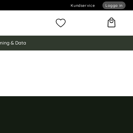
Kundservice
Logga in
omför sökning
Mina favoriter
ing & Data