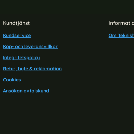
Sidfot Blandad info och länkar
Kundtjänst
Informati
Kundservice
Om Teknikh
Köp- och leveransvillkor
Integritetspolicy
Retur, byte & reklamation
Cookies
Ansökan avtalskund