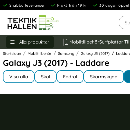
Snabba leveranser
Frakt från 19 kr
30 dagar öppet
Sök
Mobiltillbehör
Surfplattor Ti
Alla produkter
Startsidan
Mobiltillbehör
Samsung
Galaxy J3 (2017)
Laddar
Galaxy J3 (2017) - Laddare
Underkategorier
Hoppa
till
Visa alla
Skal
Fodral
Skärmskydd
I Galaxy J3 (2017)
produkter