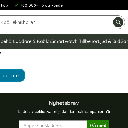
 köp
700 000+ nöjda kunder
Sök på Teknikhallen
Gen
llbehör
Laddare & Kablar
Smartwatch Tillbehör
Ljud & Bild
Gam
e
Laddare
Nyhetsbrev
Ta del av exklusiva erbjudanden och kampanjer här
Gå med