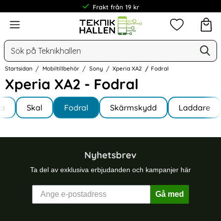
Frakt från 19 kr
Meny
Mina favorit
Sök
Ge
Sök på Teknikhallen
Startsidan
Mobiltillbehör
Sony
Xperia XA2
Fodral
Xperia XA2 - Fodral
Underkategorier
Hoppa
la
till
Skal
Fodral
Skärmskydd
Laddare
a XA2
produkter
Nyhetsbrev
Ta del av exklusiva erbjudanden och kampanjer här
Gå med