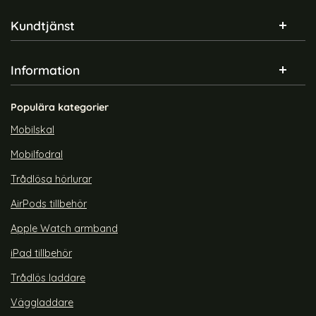
Sidfot Blandad info och länkar
Kundtjänst
Information
Populära kategorier
Mobilskal
Mobilfodral
Trådlösa hörlurar
AirPods tillbehör
Apple Watch armband
iPad tillbehör
Trådlös laddare
Väggladdare