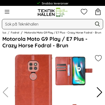
Snabba leveranser
Meny
Mina favorit
Sök
Ge
Sök på Teknikhallen
 Plus
Fodral
Motorola Moto G9 Play / E7 Plus - Crazy Horse Fodral - Brun
Hoppa
Motorola Moto G9 Play / E7 Plus -
över
Crazy Horse Fodral - Brun
Bilder
Mark