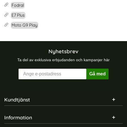
Fodral
E7 Plus
Moto G9 Play
Nyhetsbrev
Ta del av exklusiva erbjudanden och kampanjer här
Gå med
Sidfot Blandad info och länkar
Kundtjänst
Information