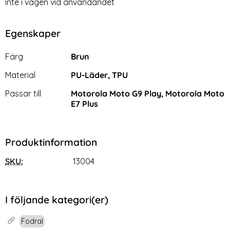
inte i vägen vid användandet
Egenskaper
Egenskaper/attribut för denna produkt
Attribut
Värde
Färg
Brun
Material
PU-Läder, TPU
Passar till
Motorola Moto G9 Play, Motorola Moto
E7 Plus
Produktinformation
SKU:
13004
I följande kategori(er)
Fodral