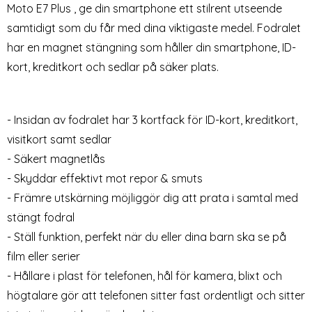
Moto E7 Plus , ge din smartphone ett stilrent utseende
samtidigt som du får med dina viktigaste medel. Fodralet
har en magnet stängning som håller din smartphone, ID-
kort, kreditkort och sedlar på säker plats.
Motorola Moto G9 Play / E7
Motorola Moto G9 Play / E7
- Insidan av fodralet har 3 kortfack för ID-kort, kreditkort,
Plus - Litchi Fodral - Blå
Plus - Fodral Med Avtagbart
visitkort samt sedlar
Art. nr 10934
Art. nr 13006
Kortfodral - Ljus Rosa
rea pris
rea pris
69 kr
179 kr
tidigare pris
169 kr
- Säkert magnetlås
d Avtagbart Kortfodral - Ljus Rosa
torola Moto G9 Play / E7 Plus - Litchi Fodral - Blå
Motorola Moto G9 Play / E7 Plus - Fodral 
Köp
Köp
Snart slutsåld!
Snart slutsåld!
- Skyddar effektivt mot repor & smuts
- Främre utskärning möjliggör dig att prata i samtal med
stängt fodral
- Ställ funktion, perfekt när du eller dina barn ska se på
film eller serier
- Hållare i plast för telefonen, hål för kamera, blixt och
högtalare gör att telefonen sitter fast ordentligt och sitter