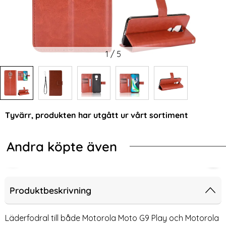
1
/
5
Tyvärr, produkten har utgått ur vårt sortiment
Andra köpte även
-59%
i Fodral - Blå
la Moto G9 Play / E7 Plus - Fodral Med Avtagbart Kortfodral
Motorola Moto G9 Play / E7 Plus - Li
Mot
Produktbeskrivning
Läderfodral till både Motorola Moto G9 Play och Motorola