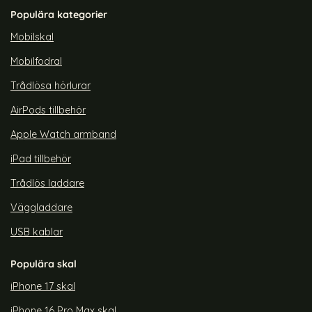
Art. nr 243641
Art. nr 247385
Roséguld
Populära kategorier
rea pris
rea pris
99 kr
149 kr
tidigare pris
249 kr
ent TPU Shockproof
iPhone 17 MagSafe Skal Transparent - Premium
Köp
Tech-Protect iPhone 17e / 16e Sk
Köp
iP
Lagervara
Lagervara
Mobilskal
Tillgänglighet:
Tillgänglighet:
Mobilfodral
Trådlösa hörlurar
AirPods tillbehör
Apple Watch armband
iPad tillbehör
Trådlös laddare
Väggladdare
USB kablar
Populära skal
iPhone 17 skal
iPhone 16 Pro Max skal