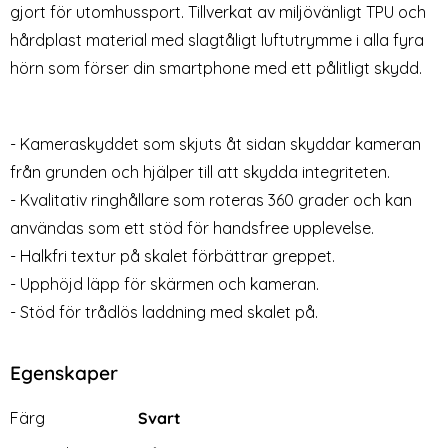
gjort för utomhussport. Tillverkat av miljövänligt TPU och
hårdplast material med slagtåligt luftutrymme i alla fyra
hörn som förser din smartphone med ett pålitligt skydd.
- Kameraskyddet som skjuts åt sidan skyddar kameran
iPhone 13 Skärmskydd i
iPhone 17 Transparent TPU
från grunden och hjälper till att skydda integriteten.
Härdat glas - 2-PACK
Skal
- Kvalitativ ringhållare som roteras 360 grader och kan
Art. nr 21205
Art. nr 241712
rea pris
rea pris
49 kr
49 kr
tidigare pris
tidigare pris
299 kr
149 kr
användas som ett stöd för handsfree upplevelse.
e
afe MagPeak Matt Deep Blue
iPhone 13 Skärmskydd i Härdat glas - 2-PACK
Köp
iPhone 17 Transpar
Köp
Lagervara
Lagervara
Tillgänglighet:
Tillgänglighet:
- Halkfri textur på skalet förbättrar greppet.
- Upphöjd läpp för skärmen och kameran.
- Stöd för trådlös laddning med skalet på.
Egenskaper
Egenskaper/attribut för denna produkt
Attribut
Värde
Färg
Svart