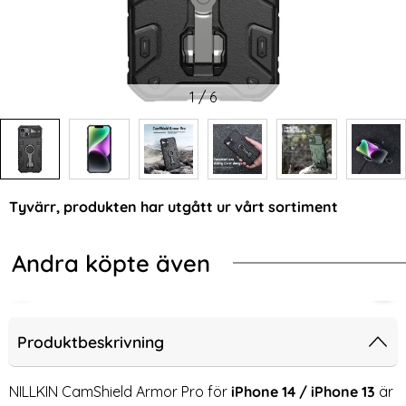
1
/
6
Tyvärr, produkten har utgått ur vårt sortiment
Andra köpte även
-84%
-67%
l MagSafe MagFlex Cosmic Orange
Protect iPhone 17 Pro Skal MagSafe MagPeak Matt Deep Blue
iPhone 13 Skärmskydd i Härdat glas
iPh
Produktbeskrivning
NILLKIN CamShield Armor Pro för
iPhone 14 / iPhone 13
är